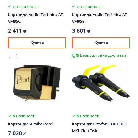
є в наявності
є в наявності
Картридж Audio-Technica AT-
Картридж Audio-Technica AT-
VM95C
VM95E
2 411
3 601
₴
₴
Купити
Купити
1
Безкоштовна доставка
в наявності
в наявності
Картридж Sumiko Pearl
Картридж Ortofon CONCORDE
MKII Club Twin
7 020
₴