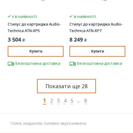
є в наявності
в наявності
Стилус до картриджа Audio-
Стилус до картриджа Audio-
Technica ATN-XP5
Technica ATN-XP7
3 504
8 249
₴
₴
Купити
Купити
Безкоштовна доставка
Безкоштовна доставка
Показати ще 28
1
2
3
4
5
...
8
Голки, хедшелли, головки звукознімача