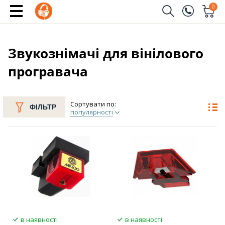
0
Замовити дзвінок
(096)
Ім'я
Звукознімачі для вінілового
програвача
(044)
Телефон
Сортувати по:
ФІЛЬТР
популярності
Надіслати
в наявності
в наявності