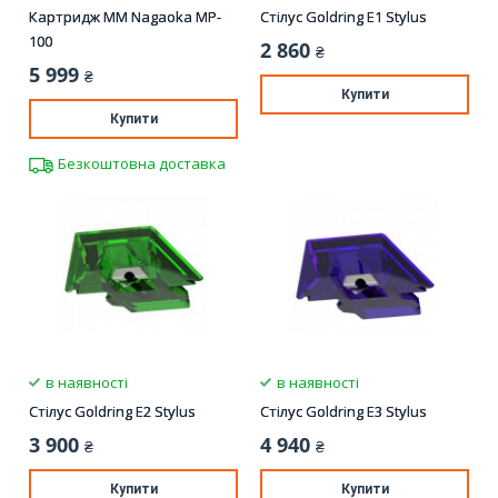
Картридж ММ Nagaoka MP-
Стілус Goldring E1 Stylus
100
2 860
₴
5 999
₴
Купити
Купити
Безкоштовна доставка
в наявності
в наявності
Стілус Goldring E2 Stylus
Стілус Goldring E3 Stylus
3 900
4 940
₴
₴
Купити
Купити