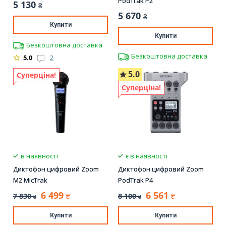
PodTrak P2
5 130
₴
5 670
₴
Купити
Купити
Безкоштовна доставка
Безкоштовна доставка
5.0
2
5.0
Суперціна!
Суперціна!
в наявності
є в наявності
Диктофон цифровий Zoom
Диктофон цифровий Zoom
M2 MicTrak
PodTrak P4
6 499
6 561
7 830
8 100
₴
₴
₴
₴
Купити
Купити