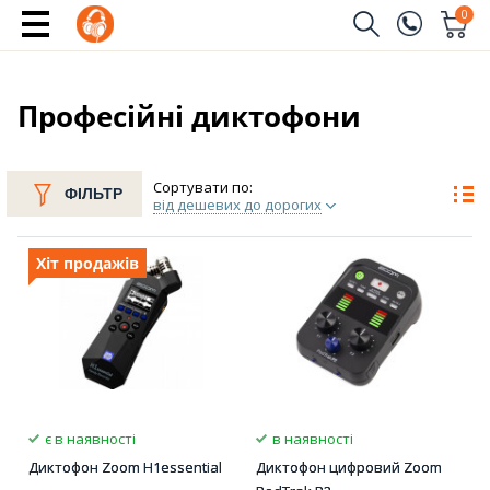
0
Замовити дзвінок
(096)
Ім'я
Професійні диктофони
(044)
Телефон
Сортувати по:
ФІЛЬТР
від дешевих до дорогих
Хіт продажів
Надіслати
є в наявності
в наявності
Диктофон Zoom H1essential
Диктофон цифровий Zoom