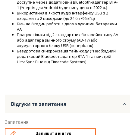
доступне через додатковий Bluetooth-адаптер BTA-
1 (*версія для Android буде випущена в 2022 р.)
Використання в якості аудіо інтерфейсу USB з 2
входами та 2 виходами (до 24 біт/96 кГц)
Більше 8 годин роботи з двома лужними батареями
AA
Працює тільки від 2 стандартних батарейок типу АА
або адаптера змінного струму (AD-17) або
акумуляторного блоку USB (повербанк)
Бездротова синхронізація тайм-коду (*Необхідний
додатковий Bluetooth-адаптер BTA-1 та пристрій
UltraSync Blue від Timecode Systems)
Відгуки та запитання
Запитання
Залишити відгук