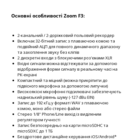
Основні особливості Zoom F3:
2-канальний / 2-доріжковий польовий рекордер
Включає 32-бітний запис з плаваючою комою та
подвійний АЦП для повного динамічного діапазону
та захоплення звуку без кліпів
2 дискретні входи з блокуючими роз'ємами XLR
Вхідні сигнали можна відстежувати за допомогою
відображення форми сигналу в реальному часі на
РК-екрані
Компактний та міцний (можна прикріпити до
підвісного мікрофона за допомогою липучки)
Високоякісні мікрофонні підсилювачі забезпечують
наднизький рівень шуму (-127 dBu EIN)
Запис до 192 кГц у форматі WAV з плаваючою
комою, моно або стерео файли
Стерео 1/8'' Phone/Line вихід із виділеним
регулятором гучності
Запис безпосередньо на карти microSDHC та
microSDXC до 1 ТБ
Бездротове дистанційне керування iOS/Android*