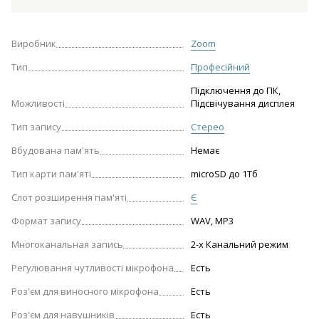
Виробник
Zoom
Тип
Професійний
Підключення до ПК,
Можливості
Підсвічування дисплея
Тип запису
Стерео
Вбудована пам'ять
Немає
Тип карти пам'яті
microSD до 1Тб
Слот розширення пам'яті
Є
Формат запису
WAV, MP3
Многоканальная запись
2-х Канальний режим
Регулювання чутливості мікрофона
Есть
Роз'єм для виносного мікрофона
Есть
Роз'єм для навушників
Есть