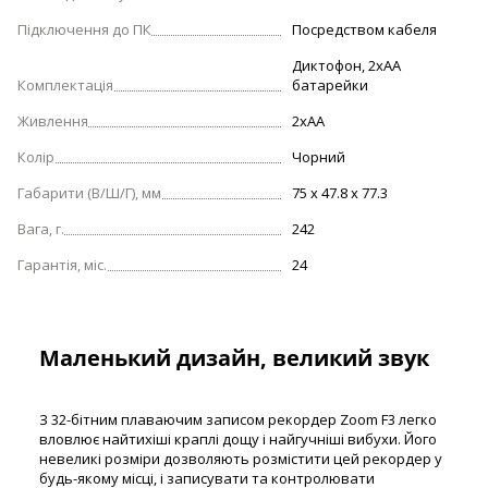
Підключення до ПК
Посредством кабеля
Диктофон, 2хАА
Комплектація
батарейки
Живлення
2xAA
Колір
Чорний
Габарити (В/Ш/Г), мм
75 x 47.8 x 77.3
Вага, г.
242
Гарантія, міс.
24
Маленький дизайн, великий звук
З 32-бітним плаваючим записом рекордер Zoom F3 легко
вловлює найтихіші краплі дощу і найгучніші вибухи. Його
невеликі розміри дозволяють розмістити цей рекордер у
будь-якому місці, і записувати та контролювати