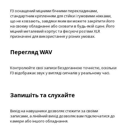
F3 оснащений міцними бічними перекладинами,
стандартним кріпленням для стійки і гумовими ніжками,
що не ковзають, завдяки яким ви можете закріпити його
на своєму обладнанні або сховати в будь-якій сцені. Його
міцний металевий корпус та фіксуючі роз'єми XLR
призначені для використання у різних умовах.
Перегляд WAV
Контролюйте свої записи бездоганною точністю, оскільки
F3 відображає звук у вигляді сигналів у реальному часі.
Запишіть та слухайте
Вихід на навушники дозволяє стежити за своїми
записами, а лінійний вихід дозволяє вам підключатися до
камери або іншого обладнання.