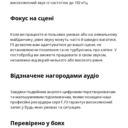
високоякісний звук із частотою до 192 кГц.
Фокус на сцені
Коли ви працюєте в польових умовах або на знімальному
майданчику, рівні звуку можуть часто й швидко вагатися.
F3 дозволяє вам адаптуватися до вашої сцени, не
встановлюючи посилення та не турбуючись про кліпінг. У
постобробці ви зможете працювати зі своїм звуком,
незалежно від вкрай низького або високого рівня.
Відзначене нагородами аудіо
Завдяки подвійним аналого-цифровим перетворювачам
та малошумливим підсилювачам, якими оснащені наші
професійні рекордери серії F, F3 гарантує високоякісний
запис у будь-яких умовах та ситуаціях.
Перевірено у боях