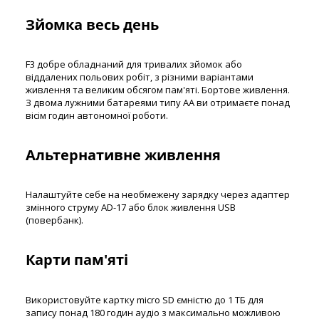
Зйомка весь день
F3 добре обладнаний для тривалих зйомок або
віддалених польових робіт, з різними варіантами
живлення та великим обсягом пам'яті. Бортове живлення.
З двома лужними батареями типу АА ви отримаєте понад
вісім годин автономної роботи.
Альтернативне живлення
Налаштуйте себе на необмежену зарядку через адаптер
змінного струму AD-17 або блок живлення USB
(повербанк).
Карти пам'яті
Використовуйте картку micro SD ємністю до 1 ТБ для
запису понад 180 годин аудіо з максимально можливою