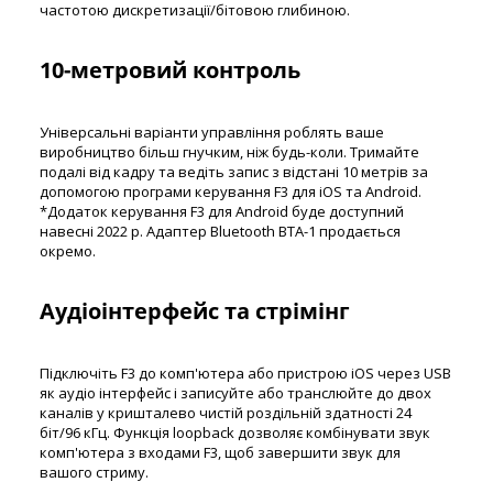
частотою дискретизації/бітовою глибиною.
10-метровий контроль
Універсальні варіанти управління роблять ваше
виробництво більш гнучким, ніж будь-коли. Тримайте
подалі від кадру та ведіть запис з відстані 10 метрів за
допомогою програми керування F3 для iOS та Android.
*Додаток керування F3 для Android буде доступний
навесні 2022 р. Адаптер Bluetooth BTA-1 продається
окремо.
Аудіоінтерфейс та стрімінг
Підключіть F3 до комп'ютера або пристрою iOS через USB
як аудіо інтерфейс і записуйте або транслюйте до двох
каналів у кришталево чистій роздільній здатності 24
біт/96 кГц. Функція loopback дозволяє комбінувати звук
комп'ютера з входами F3, щоб завершити звук для
вашого стриму.