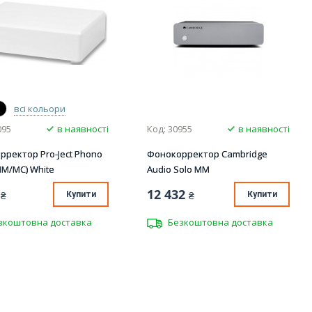
всі кольори
095
в наявності
Код: 30955
в наявності
ректор Pro-Ject Phono
Фонокорректор Cambridge
MM/MC) White
Audio Solo MM
12 432
₴
Купити
₴
Купити
зкоштовна доставка
Безкоштовна доставка