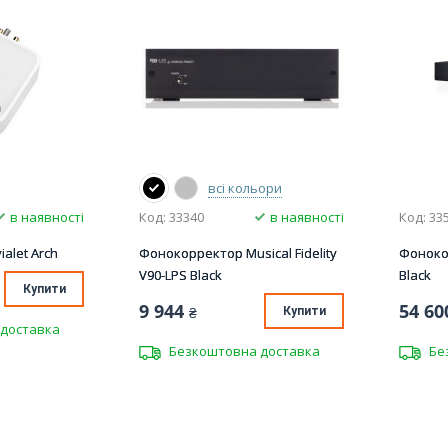
всі кольори
в наявності
Код: 33340
в наявності
Код: 33
alet Arch
Фонокорректор Musical Fidelity
Фоноко
V90-LPS Black
Black
Купити
9 944
54 60
₴
Купити
доставка
Безкоштовна доставка
Бе