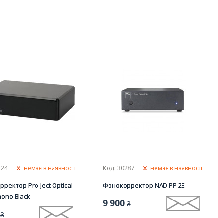
524
Код: 30287
немає в наявності
немає в наявності
ректор Pro-Ject Optical
Фонокорректор NAD PP 2E
hono Black
9 900
₴
₴