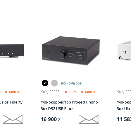
всі кольори
Код: 22223
Код: 22
ає в наявності
немає в наявності
cal Fidelity
Фонокорректор Pro-Ject Phono
Фонокор
Box DS2 USB Black
Box Ultr
16 900
11 58
₴