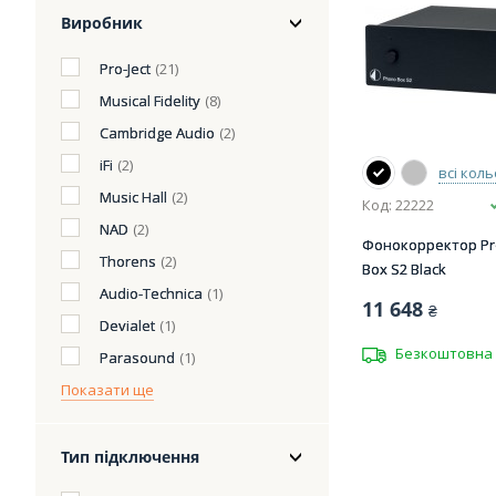
Виробник
Pro-Ject
(21)
Musical Fidelity
(8)
Cambridge Audio
(2)
iFi
(2)
всі кол
Music Hall
(2)
Код: 22222
NAD
(2)
Фонокорректор Pro
Thorens
(2)
Box S2 Black
Audio-Technica
(1)
11 648
₴
Devialet
(1)
Безкоштовна 
Parasound
(1)
Показати ще
Тип підключення