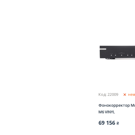
Код: 22009
нем
Фонокорректор Musi
M6 VINYL
69 156
₴