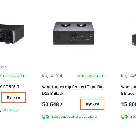
ьори
в наявності
Код: 41914
в наявності
Код: 44
 PE-505-B
Фонокоректор Pro-Ject Tube Box
Фонокор
DS3 B Black
E Black
Купити
50 648
15 80
₴
Купити
доставка
Безкоштовна доставка
Бе