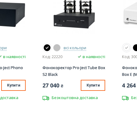
ьори
всі кольори
в наявності
Код: 22220
в наявності
Код: 30
-Ject Phono
Фонокоректор Pro-Ject Tube Box
Фонокор
S2 Black
Box E (
27 040
4 264
Купити
₴
Купити
доставка
Безкоштовна доставка
Бе