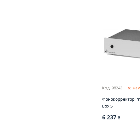
Код: 98243
нем
Фонокорректор Pro
Box S
6 237
₴