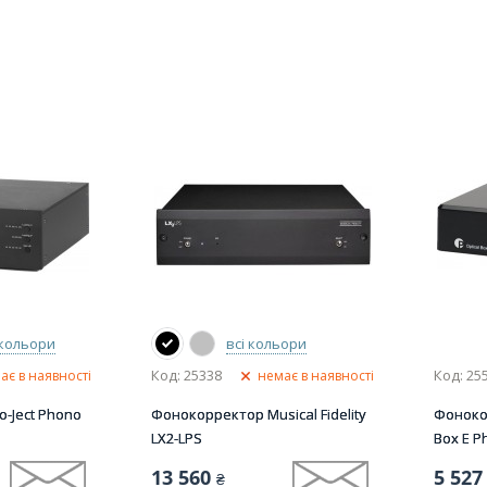
 кольори
всі кольори
Код: 25338
Код: 25
ає в наявності
немає в наявності
-Ject Phono
Фонокорректор Musical Fidelity
Фонокор
LX2-LPS
Box E P
13 560
5 527
₴