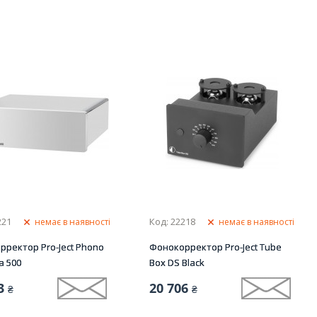
221
Код: 22218
немає в наявності
немає в наявності
ректор Pro-Ject Phono
Фонокорректор Pro-Ject Tube
a 500
Box DS Black
3
20 706
₴
₴