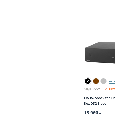
всі
Код: 22225
нем
Фонокорректор Pro
Box DS2 Black
15 960
₴