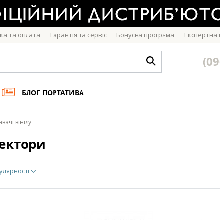
ка та оплата
Гарантія та сервіс
Бонусна програма
Експертна
(09
БЛОГ ПОРТАТИВА
вачі вінілу
ектори
улярності