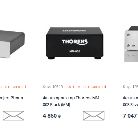
Код: 10519
Код: 10
ає в наявності
немає в наявності
-Ject Phono
Фонокорректор Thorens MM-
Фоноко
002 Black (MM)
008 Sil
4 860
7 047
₴