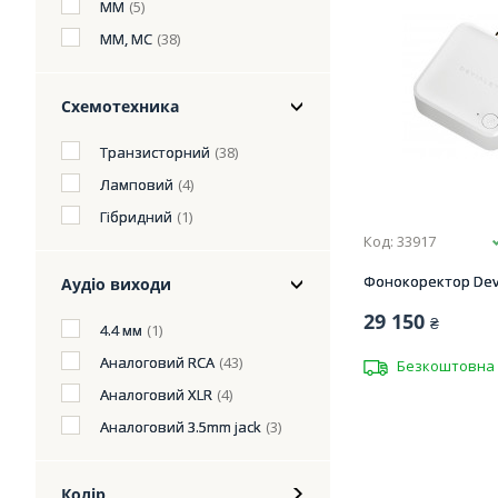
MM
(5)
MM, MC
(38)
Схемотехника
Транзисторний
(38)
Ламповий
(4)
Гібридний
(1)
Код: 33917
Фонокоректор Devi
Аудіо виходи
29 150
₴
4.4 мм
(1)
Аналоговий RCA
(43)
Безкоштовна 
Аналоговий XLR
(4)
Аналоговий 3.5mm jack
(3)
Колір