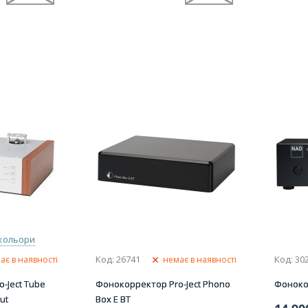
 кольори
Код: 26741
Код: 30
ає в наявності
немає в наявності
-Ject Tube
Фонокорректор Pro-Ject Phono
Фоноко
ut
Box E BT