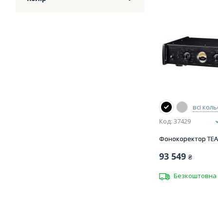
всі кол
Код: 37429
Фонокоректор TEAC
93 549
₴
Безкоштовна 