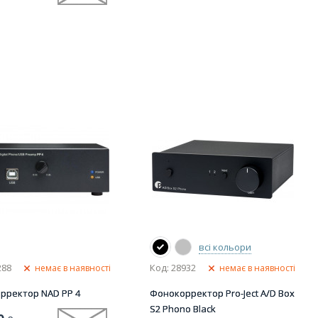
всі кольори
288
Код: 28932
немає в наявності
немає в наявності
рректор NAD PP 4
Фонокорректор Pro-Ject A/D Box
S2 Phono Black