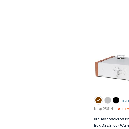
всі
Код: 25614
нем
Фонокорректор Pro
Box DS2 Silver Waln