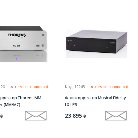
520
Код: 12245
немає в наявності
немає в наявності
рректор Thorens MM-
Фонокорректор Musical Fidelity
ver (MM/MC)
LX-LPS
23 895
₴
₴