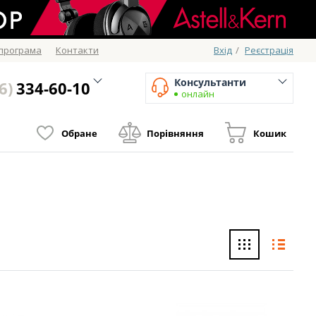
 програма
Контакти
Вхід
/
Реєстрація
Консультанти
6)
334-60-10
онлайн
Обране
Порівняння
Кошик