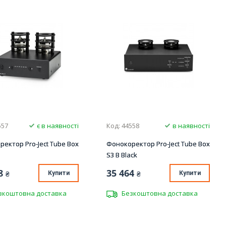
557
є в наявності
Код: 44558
в наявності
ектор Pro-Ject Tube Box
Фонокоректор Pro-Ject Tube Box
S3 B Black
8
35 464
₴
Купити
₴
Купити
зкоштовна доставка
Безкоштовна доставка