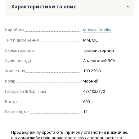
Характеристики та опис
Виробник
Musical Fidelity
Тип підключення
MM, MC
Схемотехника
Транзисторний
Аудіо виходи
Аналоговий RCA
Живлення
100-220 В
Колір
Чорний
Габарити (В/Ш/Г), мм
47х102х170
Вага, г.
600
Гарантія, міс.
12
Продажу вінілу зростають, причому статистика відзначає,
що армія любителів аналогового звуку поповнюється в