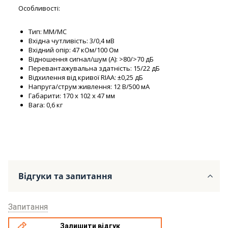
Особливості:
Тип: MM/MC
Вхідна чутливість: 3/0,4 мВ
Вхідний опір: 47 кОм/100 Ом
Відношення сигнал/шум (A): >80/>70 дБ
Перевантажувальна здатність: 15/22 дБ
Відхилення від кривої RIAA: ±0,25 дБ
Напруга/струм живлення: 12 В/500 мА
Габарити: 170 х 102 х 47 мм
Вага: 0,6 кг
Відгуки та запитання
Запитання
Залишити відгук