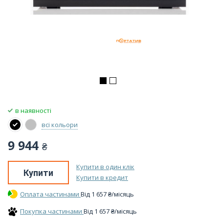
в наявності
всі кольори
9 944
₴
Купити в один клік
Купити
Купити в кредит
Оплата частинами
Вiд
1 657
₴
/місяць
Покупка частинами
Вiд
1 657
₴
/місяць