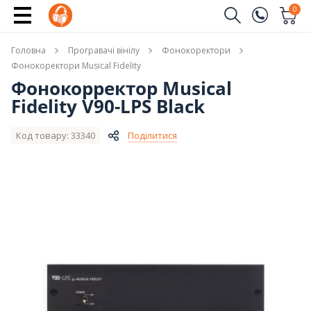
Купити
0
Замовити дзвінок
Головна
Програвачі вінілу
Фонокоректори
(096)
Ім'я
Фонокоректори Musical Fidelity
Фонокорректор Musical
(044)
Fidelity V90-LPS Black
Телефон
Код товару: 33340
Поділитися
Надіслати