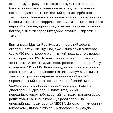
основному за рахунок молодіжної аудиторії. Звичайно,
багато примикають лише з цікавості до екзотичного
носія, але для кого-то це перший крок до серйозного
захоплення. Починають зазвичай з купівлі програвача і
головки, а про фонокорректоре замислюються в останню
чергу. Між тим недорогих моделей на ринку не так вже й
багато, а знайти серед них добре звучну — справжній
талан.
Британська Musical Fidelity, маючи багатий досвід
створення техніки High End, вже кілька років випускає
серію V90 початкового рівня, в якій нещодавно з'явився
фонокоректор LPS. Ця зовсім невелика коробочка з
зовнішнім 12-вольта адаптером розрахована на роботу з
головками МС та ММ. Вона має дуже непогані паспортні
характеристики — відношення сигнал/шум 80 дБ (ММ) і
здатність тримати перевантаження до 22 дБ (МС).
Спроектований коректор в Англії, зроблений на Тайвані.
Схема зібрана методом поверхневого монтажу на
двосторонній друкованій платі. Вхідний МС-
передпідсилювач побудований на тихих транзисторах,
решті тракт і активна корекція реалізовані на
операційних підсилювачах NE5534. Це класичні «музичні»
мікросхеми, широко вживані у професійному аудіо.