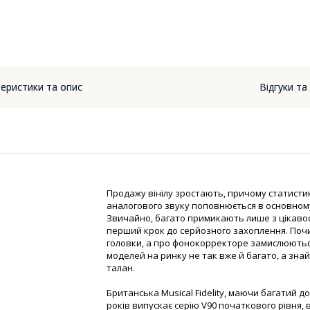
еристики та опис
Відгуки та
Продажу вінілу зростають, причому статисти
аналогового звуку поповнюється в основному
Звичайно, багато примикають лише з цікавост
перший крок до серйозного захоплення. Почи
головки, а про фонокорректоре замислюються
моделей на ринку не так вже й багато, а зна
талан.
Британська Musical Fidelity, маючи багатий до
років випускає серію V90 початкового рівня,