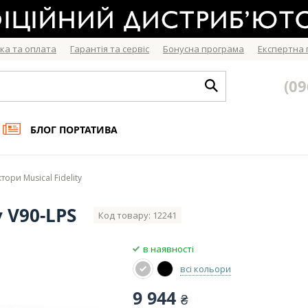
ка та оплата
Гарантія та сервіс
Бонусна програма
Експертна
(09
БЛОГ ПОРТАТИВА
ори Musical Fidelity
y V90-LPS
Код товару: 12241
в наявності
всі кольори
9 944
₴