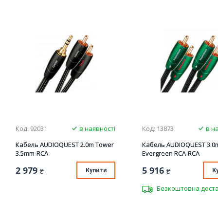
Код: 92031
в наявності
Код: 13873
в н
Кабель AUDIOQUEST 2.0m Tower
Кабель AUDIOQUEST 3.0
3.5mm-RCA
Evergreen RCA-RCA
2 979
5 916
₴
Купити
₴
К
Безкоштовна дост