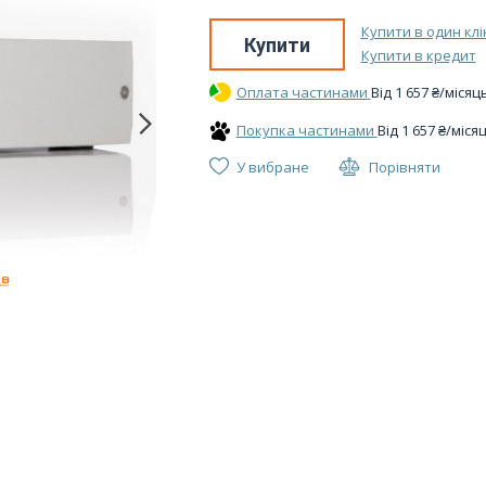
Купити в один клі
Купити
Купити в кредит
Оплата частинами
Вiд
1 657
₴
/місяц
Покупка частинами
Вiд
1 657
₴
/міся
У вибране
Порівняти