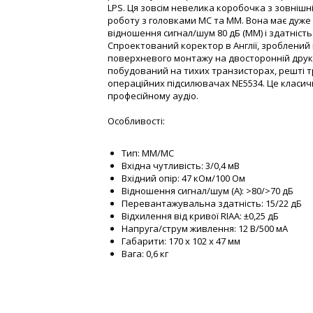
LPS. Ця зовсім невелика коробочка з зовніш
роботу з головками МС та ММ. Вона має дуже
відношення сигнал/шум 80 дБ (ММ) і здатніст
Спроектований коректор в Англії, зроблений
поверхневого монтажу на двосторонній друк
побудований на тихих транзисторах, решті тр
операційних підсилювачах NE5534. Це класичн
професійному аудіо.
Особливості:
Тип: MM/MC
Вхідна чутливість: 3/0,4 мВ
Вхідний опір: 47 кОм/100 Ом
Відношення сигнал/шум (A): >80/>70 дБ
Перевантажувальна здатність: 15/22 дБ
Відхилення від кривої RIAA: ±0,25 дБ
Напруга/струм живлення: 12 В/500 мА
Габарити: 170 х 102 х 47 мм
Вага: 0,6 кг