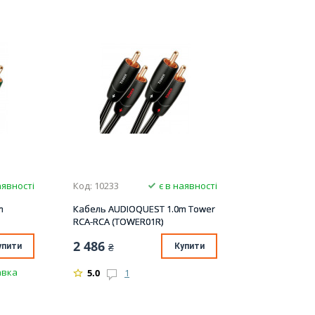
аявності
Код: 10233
є в наявності
m
Кабель AUDIOQUEST 1.0m Tower
RCA-RCA (TOWER01R)
2 486
упити
₴
Купити
авка
5.0
1