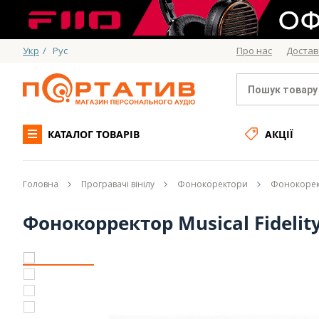
Укр
/
Рус
Про нас
Достав
КАТАЛОГ ТОВАРІВ
АКЦІЇ
Головна
Програвачі вінілу
Фонокоректори
Фонокорект
Фонокорректор Musical Fidelit