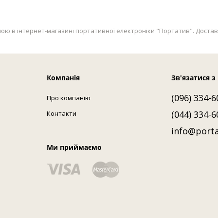
ю в інтернет-магазині портативної електроніки "Портатив". Доставка по
Компанія
Зв'язатися з
(096) 334-6
Про компанію
(044) 334-6
Контакти
info@porta
Ми приймаємо