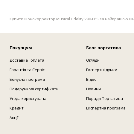
Купити Фонокорректор Musical Fidelity V90-LPS за найкращою ціно
Покупцям
Блог портатива
Доставка і оплата
Огляди
Гарантія та Сервіс
Експертні думки
Бонусна програма
Відео
Подарункові сертифікати
Новини
Угода користувача
Поради Портатива
Кредит
Експертна програма
Акції