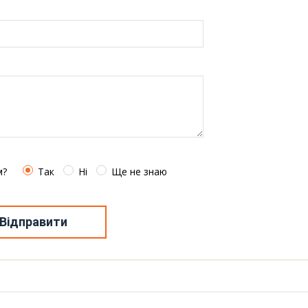
м?
Так
Ні
Ще не знаю
Відправити