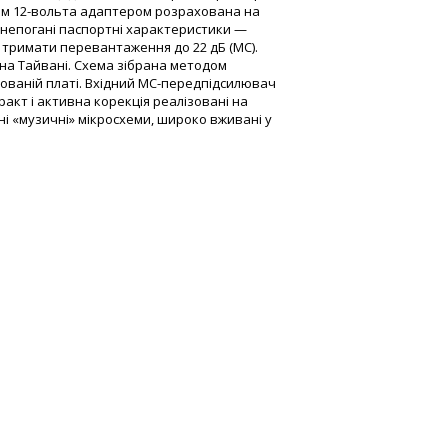
нім 12-вольта адаптером розрахована на
 непогані паспортні характеристики —
ь тримати перевантаження до 22 дБ (МС).
 на Тайвані. Схема зібрана методом
ованій платі. Вхідний МС-передпідсилювач
акт і активна корекція реалізовані на
і «музичні» мікросхеми, широко вживані у