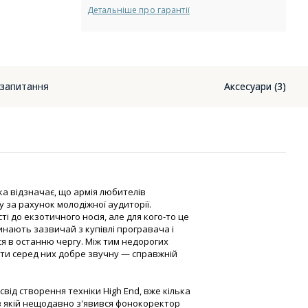
Детальніше про гарантії
 запитання
Аксесуари (3)
ка відзначає, що армія любителів
 за рахунок молодіжної аудиторії.
і до екзотичного носія, але для кого-то це
нають зазвичай з купівлі програвача і
 в останню чергу. Між тим недорогих
йти серед них добре звучну — справжній
свід створення техніки High End, вже кілька
 в якій нещодавно з'явився фонокоректор