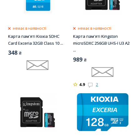
немає в наявності
немає в наявності
Карта пам'яті Kioxia SDHC
Карта пам'яті Kingston
Card Exceria 32GB Class 10 ...
microSDXC 256GB UHS-I U3 A2
...
348
₴
989
₴
4.9
2