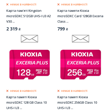
немає в наявності
немає в наявності
Карта пам'яті Kingston
Карта памяти Kioxia
microSDXC 512GB UHS-I U3 A2
microSDXC Card 128GB Exceria
V30 ...
Class ...
2 319
799
₴
₴
немає в наявності
немає в наявності
Карта памяті Kioxia
Карта памяті Kioxia
microSDXC 128 GB Class 10
microSDXC 256GB Class 10
UHS-I U3 ...
UHS-I U3 ...