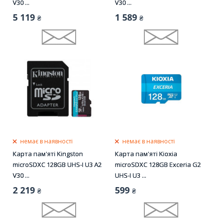
V30 ...
V30 ...
5 119
1 589
₴
₴
немає в наявності
немає в наявності
Карта пам'яті Kingston
Карта пам'яті Kioxia
microSDXC 128GB UHS-I U3 A2
microSDXC 128GB Exceria G2
V30 ...
UHS-I U3 ...
2 219
599
₴
₴