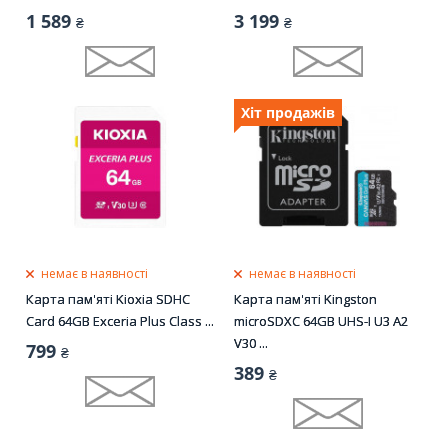
1 589
3 199
₴
₴
Хіт продажів
немає в наявності
немає в наявності
Карта пам'яті Kioxia SDHC
Карта пам'яті Kingston
Card 64GB Exceria Plus Class ...
microSDXC 64GB UHS-I U3 A2
V30 ...
799
₴
389
₴