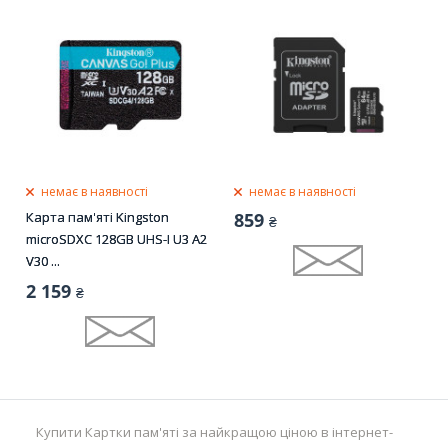
немає в наявності
немає в наявності
Карта пам'яті Kingston
859
₴
microSDXC 128GB UHS-I U3 A2
V30 ...
2 159
₴
Купити Картки пам'яті за найкращою ціною в інтернет-