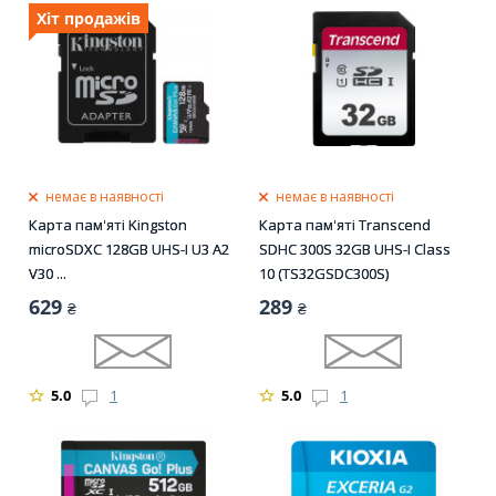
Хіт продажів
немає в наявності
немає в наявності
Карта пам'яті Kingston
Карта пам'яті Transcend
microSDXC 128GB UHS-I U3 A2
SDHC 300S 32GB UHS-I Class
V30 ...
10 (TS32GSDC300S)
629
289
₴
₴
5.0
1
5.0
1