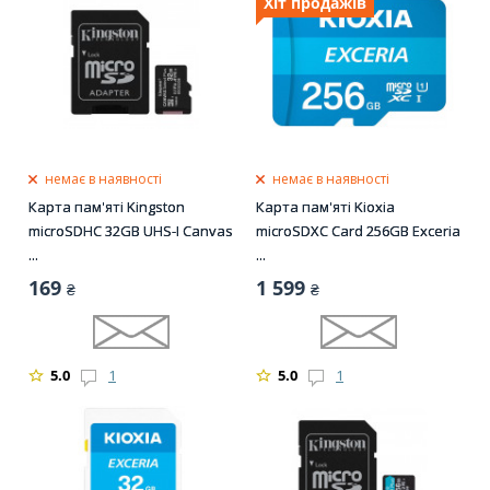
Хіт продажів
немає в наявності
немає в наявності
Карта пам'яті Kingston
Карта пам'яті Kioxia
microSDHC 32GB UHS-I Canvas
microSDXC Card 256GB Exceria
...
...
169
1 599
₴
₴
5.0
1
5.0
1