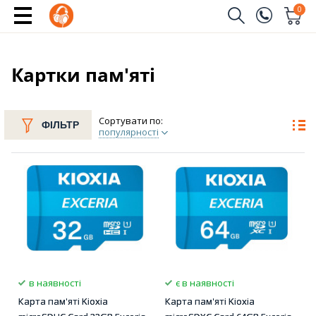
0
Замовити дзвінок
(096)
Ім'я
Картки пам'яті
(044)
Телефон
Сортувати по:
ФІЛЬТР
популярності
Надіслати
в наявності
є в наявності
Карта пам'яті Kioxia
Карта пам'яті Kioxia