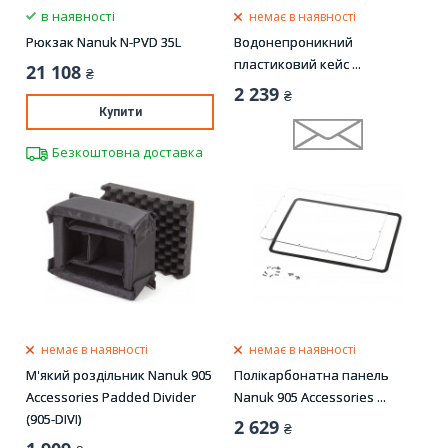
в наявності
немає в наявності
Рюкзак Nanuk N-PVD 35L
Водонепроникний
пластиковий кейс ...
21 108
₴
2 239
₴
Купити
Безкоштовна доставка
немає в наявності
немає в наявності
М'який роздільник Nanuk 905
Полікарбонатна панель
Accessories Padded Divider
Nanuk 905 Accessories ...
(905-DIVI)
2 629
₴