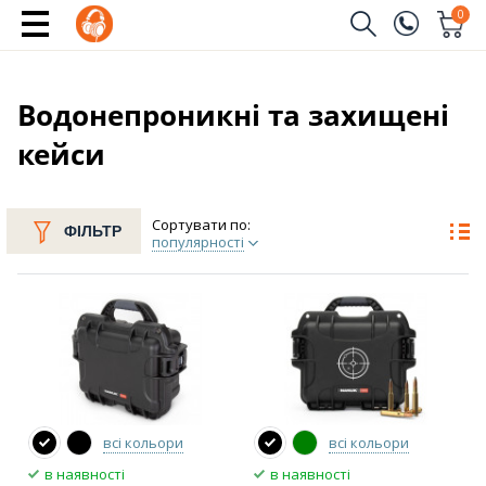
0
Замовити дзвінок
(096)
Ім'я
Водонепроникні та захищені
кейси
(044)
Телефон
Сортувати по:
ФІЛЬТР
популярності
Надіслати
всі кольори
всі кольори
в наявності
в наявності