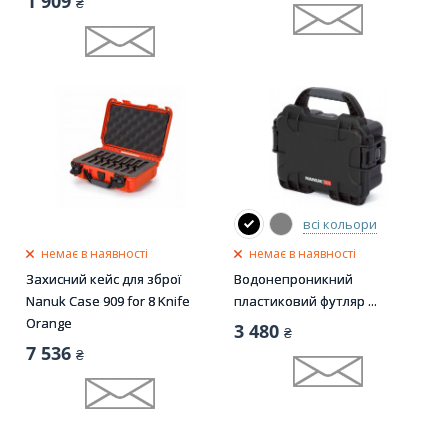
1 909
₴
всі кольори
немає в наявності
немає в наявності
Захисний кейс для зброї
Водонепроникний
Nanuk Case 909 for 8 Knife
пластиковий футляр ...
Orange
3 480
₴
7 536
₴