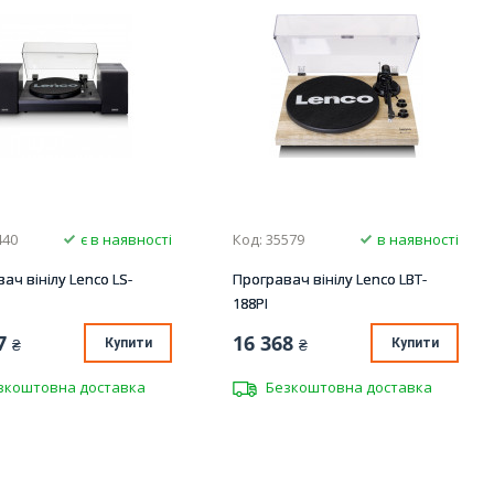
440
є в наявності
Код: 35579
в наявності
ач вінілу Lenco LS-
Програвач вінілу Lenco LBT-
188PI
7
16 368
₴
Купити
₴
Купити
зкоштовна доставка
Безкоштовна доставка