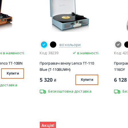
всі кольори
є в наявності
Код: 38239
в наявності
Код: 42
enco TT-10BN
Програвач вінілу Lenco TT-110
Програв
Blue (T-110BUWH)
116GY
Купити
5 320
6 128
₴
Купити
доставка
Безкоштовна доставка
Бе
Акція!