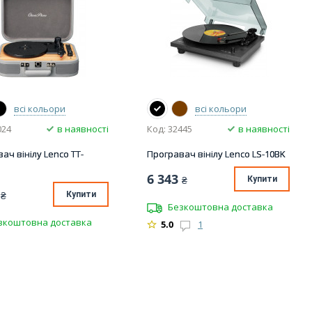
всі кольори
всі кольори
024
в наявності
Код: 32445
в наявності
ач вінілу Lenco TT-
Програвач вінілу Lenco LS-10BK
6 343
₴
Купити
₴
Купити
Безкоштовна доставка
зкоштовна доставка
5.0
1