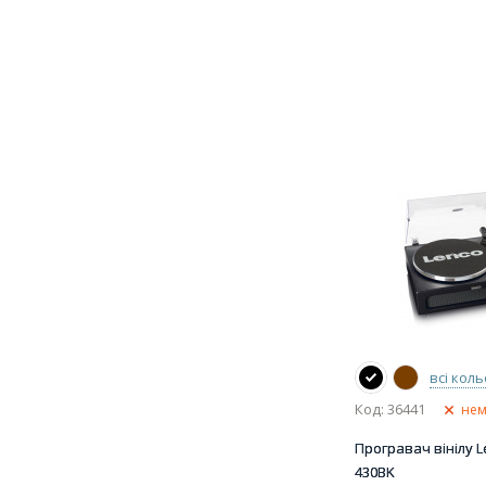
всі кол
Код: 36441
нем
Програвач вінілу L
430BK