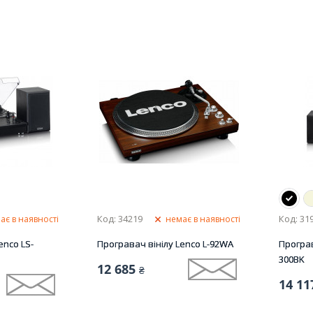
Код: 34219
Код: 31
ає в наявності
немає в наявності
enco LS-
Програвач вінілу Lenco L-92WA
Програв
300BK
12 685
₴
14 11