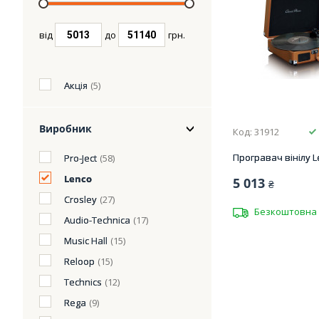
від
до
грн.
Акція
(5)
Виробник
Код: 31912
Програвач вінілу L
Pro-Ject
(58)
Lenco
5 013
₴
Crosley
(27)
Безкоштовна 
Audio-Technica
(17)
Music Hall
(15)
Reloop
(15)
Technics
(12)
Rega
(9)