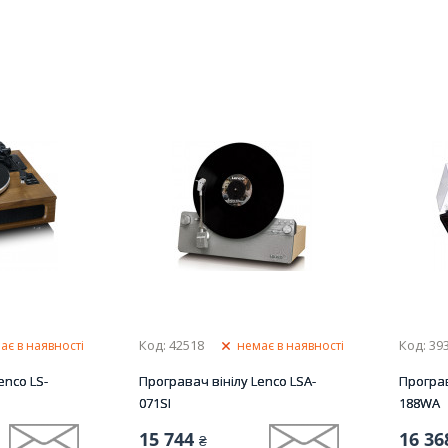
Код: 42518
Код: 39
ає в наявності
немає в наявності
enco LS-
Програвач вінілу Lenco LSA-
Програв
071SI
188WA
15 744
16 36
₴