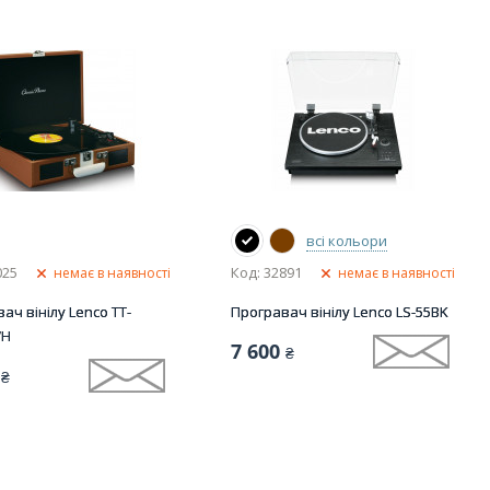
всі кольори
025
Код: 32891
немає в наявності
немає в наявності
ач вінілу Lenco TT-
Програвач вінілу Lenco LS-55BK
WH
7 600
₴
₴