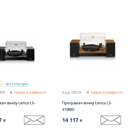
всі кольори
909
Код: 38235
немає в наявності
немає в наявності
ач вінілу Lenco LS-
Програвач вінілу Lenco LS-
310WD
7
14 117
₴
₴