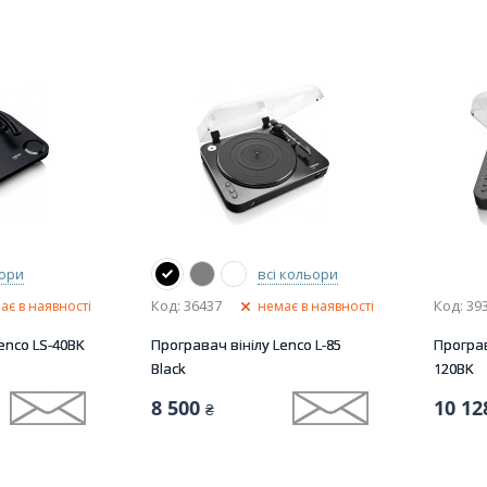
ьори
всі кольори
Код: 36437
Код: 39
ає в наявності
немає в наявності
enco LS-40BK
Програвач вінілу Lenco L-85
Програв
Black
120BK
8 500
10 12
₴