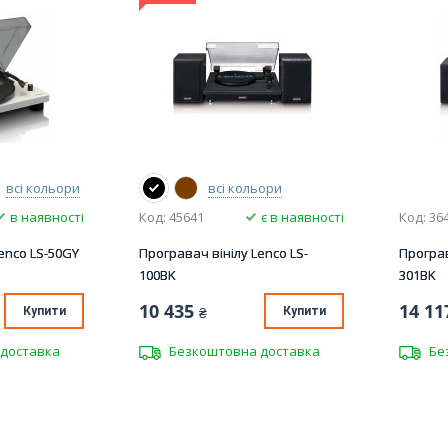
всі кольори
всі кольори
в наявності
Код: 45641
є в наявності
Код: 36
enco LS-50GY
Програвач вінілу Lenco LS-
Програв
100BK
301BK
10 435
14 11
Купити
₴
Купити
доставка
Безкоштовна доставка
Бе