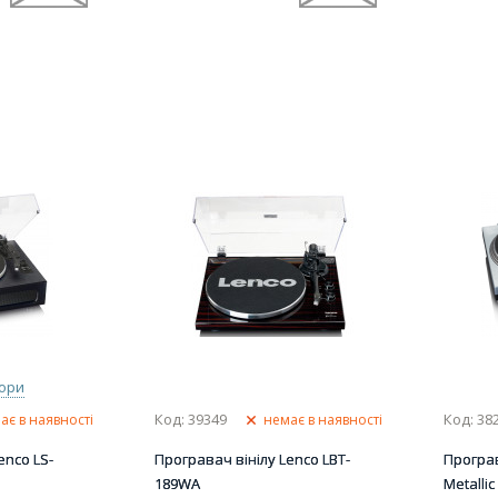
ьори
Код: 39349
Код: 38
ає в наявності
немає в наявності
enco LS-
Програвач вінілу Lenco LBT-
Програв
189WA
Metallic