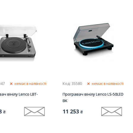
347
Код: 35580
немає в наявності
немає в наявності
ач вінілу Lenco LBT-
Програвач вінілу Lenco LS-50LED
BK
8
11 253
₴
₴