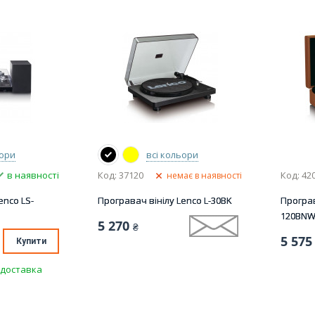
ьори
всі кольори
в наявності
Код: 37120
Код: 42
немає в наявності
enco LS-
Програвач вінілу Lenco L-30BK
Програв
120BN
5 270
₴
5 575
Купити
доставка