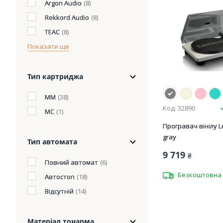
Argon Audio
(8)
Rekkord Audio
(8)
TEAC
(8)
Показати ще
Тип картриджа
MM
(38)
Код: 32890
MC
(1)
Програвач вінілу L
gray
Тип автомата
9 719
₴
Повний автомат
(6)
Безкоштовна 
Автостоп
(18)
Відсутній
(14)
Матеріал тонарма