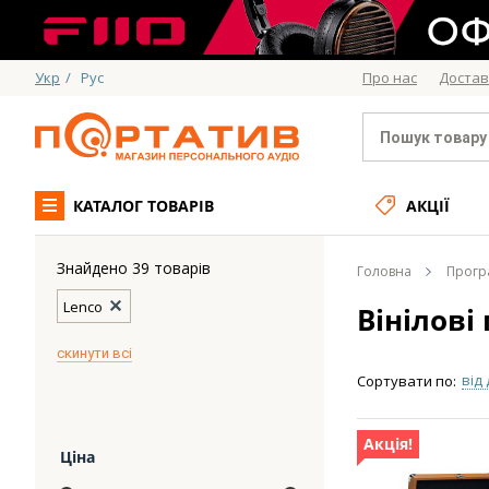
Укр
/
Рус
Про нас
Достав
КАТАЛОГ ТОВАРІВ
АКЦІЇ
Знайдено 39 товарів
Головна
Програ
Lenco
Вінілові
скинути всі
від
Сортувати по:
Акція!
Ціна