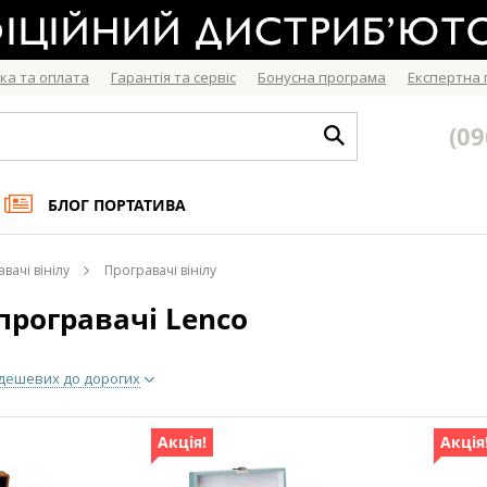
ка та оплата
Гарантія та сервіс
Бонусна програма
Експертна
(09
БЛОГ ПОРТАТИВА
вачі вінілу
Програвачі вінілу
 програвачі Lenco
 дешевих до дорогих
Акція!
Акція