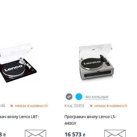
всі кольори
348
Код: 33355
немає в наявності
немає в наявності
ач вінілу Lenco LBT-
Програвач вінілу Lenco LS-
440GY
8
16 573
₴
₴