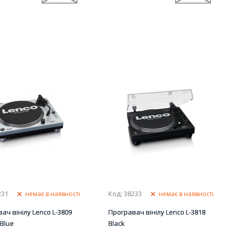
231
Код: 38233
немає в наявності
немає в наявності
ач вінілу Lenco L-3809
Програвач вінілу Lenco L-3818
 Blue
Black