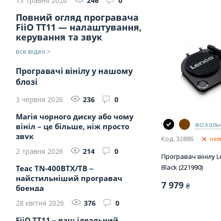
13 травня 2026
246
0
Повний огляд програвача
FiiO TT11 — налаштування,
керування та звук
все відео >
Програвачі вінілу у нашому
блозі
3 червня 2026
236
0
Магія чорного диску або чому
всі кол
вініл – це більше, ніж просто
звук
Код: 32886
нем
2 травня 2026
214
0
Програвач вінілу L
Black (221990)
Teac TN-400BTX/TB ‒
найстильніший програвач
7 979
₴
бренда
28 квітня 2026
376
0
FiiO TT11 ‒ ваш ідеальний