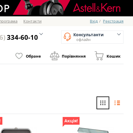
 програма
Контакти
Вхід
/
Реєстрація
Консультанти
6)
334-60-10
офлайн
Обране
Порівняння
Кошик
!
Акція!