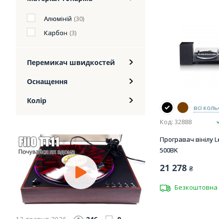
Алюміній
(30)
Карбон
(3)
Перемикач швидкостей
Оснащення
Колір
всі кол
Код: 32888
Програвач вінілу L
500BK
21 278
₴
Безкоштовна 