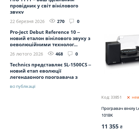
провідник у світ вінілового
звуку
22 березня 2026
270
0
Pro-Ject Debut Reference 10 ‒
новий еталон вінілового звуку з
революційними технолог...
26 лютого 2026
468
0
Technics представляє SL-1500CS ‒
новий етап еволюції
легендарного програвача з
прями...
всі публікації
Код: 33851
нем
Програвач вінілу L
101BK
11 355
₴