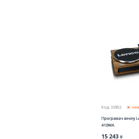
Код: 33852
нем
Програвач вінілу L
410WA
15 243
₴