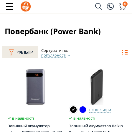
0
Замовити дзвінок
(096)
Ім'я
Повербанк (Power Bank)
(044)
Телефон
Сортувати по:
ФІЛЬТР
популярності
Надіслати
всі кольори
в наявності
в наявності
Зовнішній акумулятор
Зовнішній акумулятор Belkin