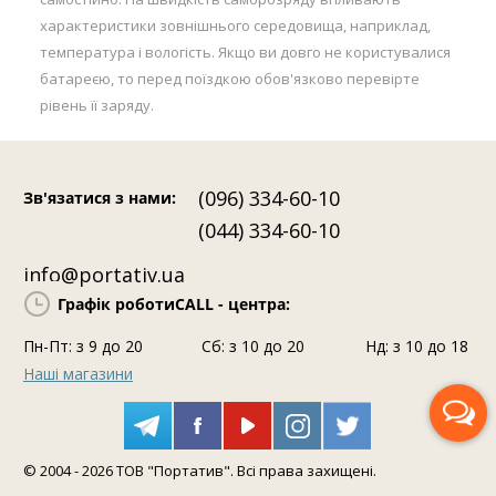
характеристики зовнішнього середовища, наприклад,
температура і вологість. Якщо ви довго не користувалися
батареєю, то перед поїздкою обов'язково перевірте
рівень її заряду.
(096) 334-60-10
Зв'язатися з нами
:
(044) 334-60-10
info@portativ.ua
Графік роботи
CALL - центра:
Пн-Пт: з 9 до 20
Сб: з 10 до 20
Нд: з 10 до 18
Наші магазини
Передзвоніть мені
© 2004 - 2026 ТОВ "Портатив". Всі права захищені.
Допомога фахівця