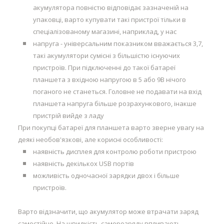
акумулятора повністю відповідає зазначеній на
упаковці, варто купувати такі пристрої тільки в
спеціалізованому магазині, наприклад, у нас
напруга - універсальним показником вважається 3,7,
такі акумулятори сумісні з більшістю існуючих
пристроїв. При підключенні до такої батареї
планшета з вхідною напругою в 5 або 9В нічого
поганого не станеться. Головне не подавати на вхід
планшета напруга більше розрахункового, інакше
пристрій вийде з ладу
При покупці батареї для планшета варто зверне увагу на
деякі необов'язкові, але корисні особливості:
наявність дисплея для контролю роботи пристрою
наявність декількох USB портів
можливість одночасної зарядки двох і більше
пристроїв.
Варто відзначити, що акумулятор може втрачати заряд
самостійно. На швидкість саморозряду впливають