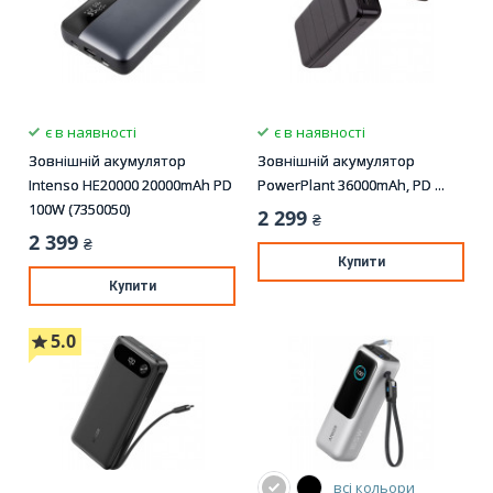
є в наявності
є в наявності
Зовнішній акумулятор
Зовнішній акумулятор
Intenso HE20000 20000mAh PD
PowerPlant 36000mAh, PD ...
100W (7350050)
2 299
₴
2 399
₴
Купити
Купити
5.0
всі кольори