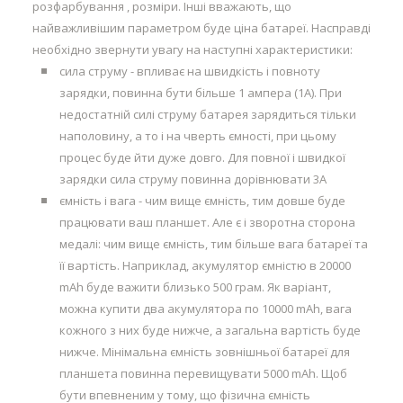
розфарбування , розміри. Інші вважають, що
найважливішим параметром буде ціна батареї. Насправді
необхідно звернути увагу на наступні характеристики:
сила струму - впливає на швидкість і повноту
зарядки, повинна бути більше 1 ампера (1А). При
недостатній силі струму батарея зарядиться тільки
наполовину, а то і на чверть ємності, при цьому
процес буде йти дуже довго. Для повної і швидкої
зарядки сила струму повинна дорівнювати 3А
ємність і вага - чим вище ємність, тим довше буде
працювати ваш планшет. Але є і зворотна сторона
медалі: чим вище ємність, тим більше вага батареї та
її вартість. Наприклад, акумулятор ємністю в 20000
mAh буде важити близько 500 грам. Як варіант,
можна купити два акумулятора по 10000 mAh, вага
кожного з них буде нижче, а загальна вартість буде
нижче. Мінімальна ємність зовнішньої батареї для
планшета повинна перевищувати 5000 mAh. Щоб
бути впевненим у тому, що фізична ємність