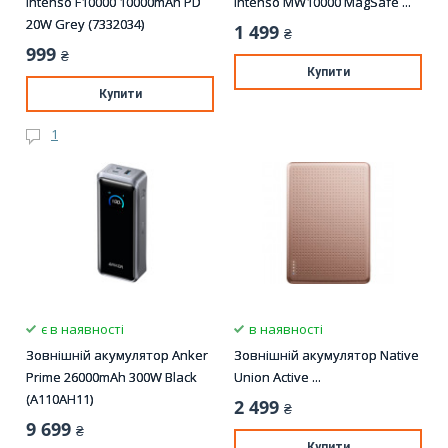
Intenso F10000 10000mAh PD
Intenso MW10000 MagSafe ...
20W Grey (7332034)
1 499
₴
999
₴
Купити
Купити
1
є в наявності
в наявності
Зовнішній акумулятор Anker
Зовнішній акумулятор Native
Prime 26000mAh 300W Black
Union Active ...
(A110AH11)
2 499
₴
9 699
₴
Купити