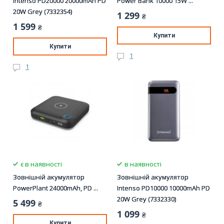
Intenso PD20000 20000mAh PD
Power Bank 10000 15W ...
20W Grey (7332354)
1 299
₴
1 599
₴
Купити
Купити
1
1
є в наявності
в наявності
Зовнішній акумулятор
Зовнішній акумулятор
PowerPlant 24000mAh, PD ...
Intenso PD10000 10000mAh PD
20W Grey (7332330)
5 499
₴
1 099
₴
Купити