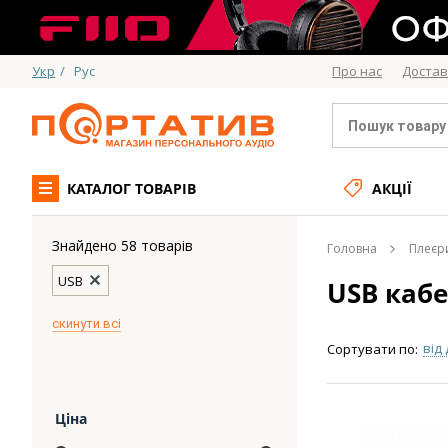
Укр
/
Рус
Про нас
Достав
КАТАЛОГ ТОВАРІВ
АКЦІЇ
Знайдено 58 товарів
Головна
Плеєри
USB
USB кабе
скинути всі
від
Сортувати по:
Ціна