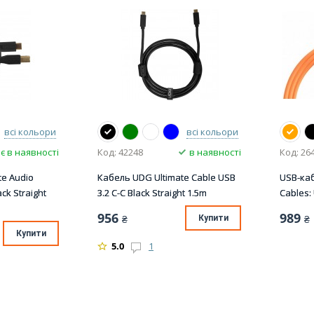
всі кольори
всі кольори
є в наявності
Код: 42248
в наявності
Код: 26
te Audio
Кабель UDG Ultimate Cable USB
USB-каб
ck Straight
3.2 C-C Black Straight 1.5m
Cables:
956
989
₴
Купити
₴
Купити
5.0
1