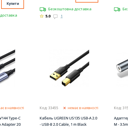
Купити
Безкоштовна доставка
Бе
доставка
5.0
1
Код: 33455
Код: 31
ає в наявності
немає в наявності
V144 Type-C
Кабель UGREEN US135 USB-A 2.0
Адапте
o Adapter 20
- USB-B 2.0 Cable, 1 m Black
M - 3.5