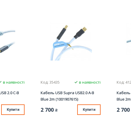
в наявності
Код: 35435
в наявності
Код: 41
SB 2.0 C-B
Кабель USB Supra USB2.0 A-B
Кабель 
Blue 2m (1001907615)
Blue 2m
2 700
2 700
Купити
₴
Купити