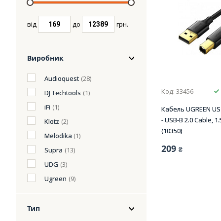
від
до
грн.
Виробник
Audioquest
(28)
Код: 33456
DJ Techtools
(1)
iFi
(1)
Кабель UGREEN US1
- USB-B 2.0 Cable, 1
Klotz
(2)
(10350)
Melodika
(1)
209
₴
Supra
(13)
UDG
(3)
Ugreen
(9)
Тип