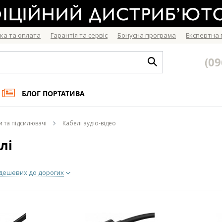
ка та оплата
Гарантія та сервіс
Бонусна програма
Експертна
(09
БЛОГ ПОРТАТИВА
 та підсилювачі
Кабелі аудіо-відео
лі
 дешевих до дорогих