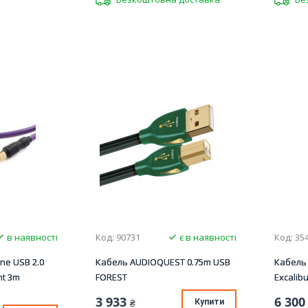
в наявності
Код: 90731
є в наявності
Код: 35
ine USB 2.0
Кабель AUDIOQUEST 0.75m USB
Кабель 
ht 3m
FOREST
Excalib
3 933
6 300
₴
Купити