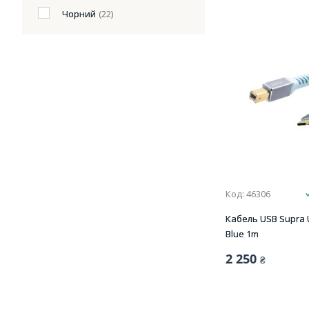
Чорний
(22)
Код: 46306
Кабель USB Supra U
Blue 1m
2 250
₴