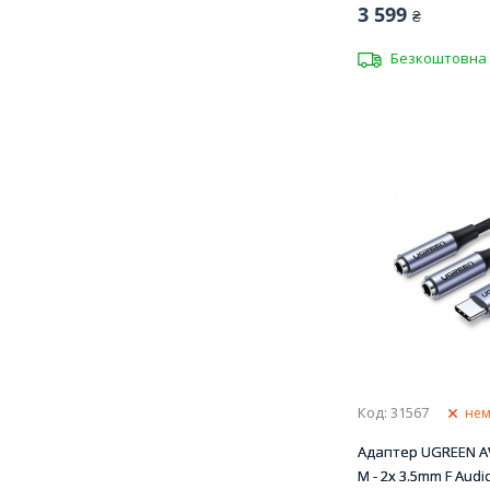
3 599
₴
Безкоштовна 
Код: 31567
нем
Адаптер UGREEN A
M - 2x 3.5mm F Audi