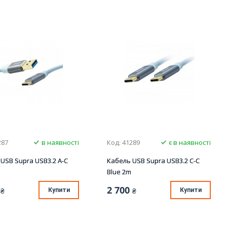
287
в наявності
Код: 41289
є в наявності
USB Supra USB3.2 A-C
Кабель USB Supra USB3.2 C-C
Blue 2m
2 700
₴
Купити
₴
Купити