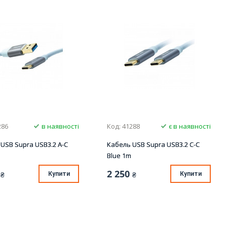
286
в наявності
Код: 41288
є в наявності
USB Supra USB3.2 A-C
Кабель USB Supra USB3.2 C-C
Blue 1m
2 250
₴
Купити
₴
Купити