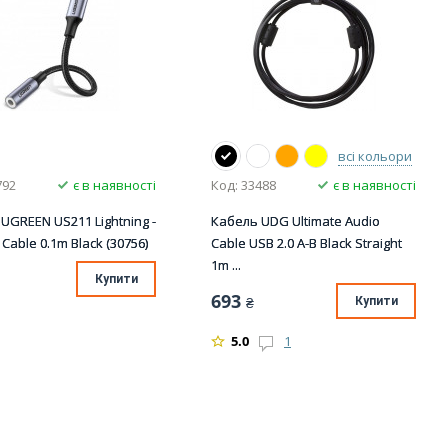
всі кольори
792
є в наявності
Код: 33488
є в наявності
UGREEN US211 Lightning -
Кабель UDG Ultimate Audio
 Cable 0.1m Black (30756)
Cable USB 2.0 A-B Black Straight
1m ...
Купити
693
₴
Купити
5.0
1