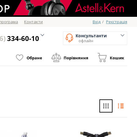
 програма
Контакти
Вхід
/
Реєстрація
Консультанти
6)
334-60-10
офлайн
Обране
Порівняння
Кошик