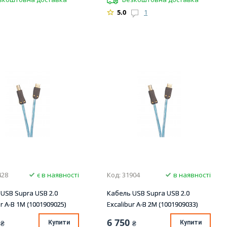
5.0
1
428
є в наявності
Код: 31904
в наявності
USB Supra USB 2.0
Кабель USB Supra USB 2.0
ur A-B 1M (1001909025)
Excalibur A-B 2M (1001909033)
6 750
₴
Купити
₴
Купити