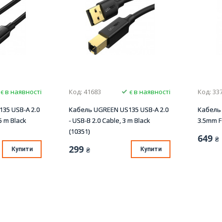
є в наявності
Код: 41683
є в наявності
Код: 33
35 USB-A 2.0
Кабель UGREEN US135 USB-A 2.0
Кабель 
.5 m Black
- USB-B 2.0 Cable, 3 m Black
3.5mm F
(10351)
649
₴
299
Купити
₴
Купити