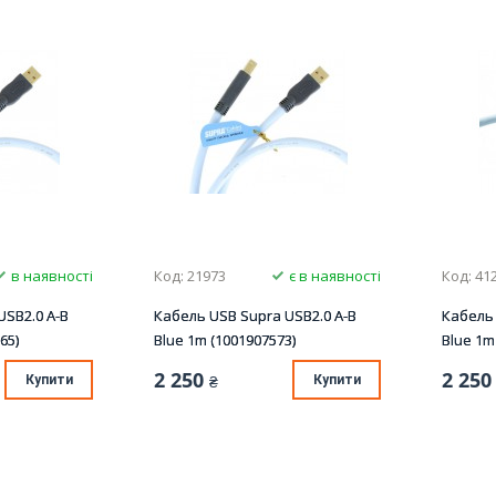
в наявності
Код: 21973
є в наявності
Код: 41
USB2.0 A-B
Кабель USB Supra USB2.0 A-B
Кабель 
65)
Blue 1m (1001907573)
Blue 1m
2 250
2 250
Купити
₴
Купити