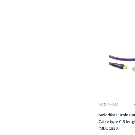
Код: 45632
Melodika Purple Ra
Cable type C-B leng
(MDUCB30)