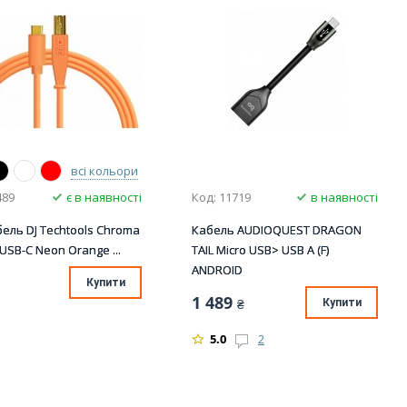
всі кольори
489
є в наявності
Код: 11719
в наявності
ель DJ Techtools Chroma
Кабель AUDIOQUEST DRAGON
 USB-C Neon Orange ...
TAIL Micro USB> USB A (F)
ANDROID
Купити
1 489
₴
Купити
5.0
2