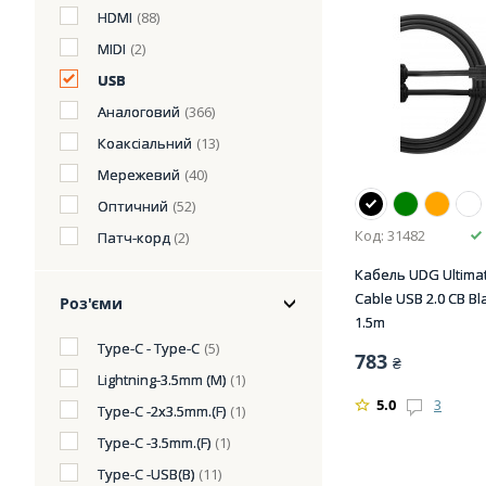
HDMI
(88)
MIDI
(2)
USB
Аналоговий
(366)
Коаксіальний
(13)
Мережевий
(40)
Оптичний
(52)
Код: 31482
Патч-корд
(2)
Кабель UDG Ultima
Cable USB 2.0 CB Bla
Роз'єми
1.5m
Type-C - Type-C
(5)
783
₴
Lightning-3.5mm (M)
(1)
5.0
3
Type-C -2х3.5mm.(F)
(1)
Type-C -3.5mm.(F)
(1)
Type-C -USB(B)
(11)