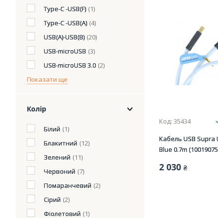
Type-C -USB(F)
(1)
Type-C -USB(А)
(4)
USB(А)-USB(В)
(20)
USB-microUSB
(3)
USB-microUSB 3.0
(2)
Показати ще
Колір
Код: 35434
Білий
(1)
Кабель USB Supra 
Блакитний
(12)
Blue 0.7m (10019075
Зелений
(11)
2 030
₴
Червоний
(7)
Помаранчевий
(2)
Сірий
(2)
Фіолетовий
(1)