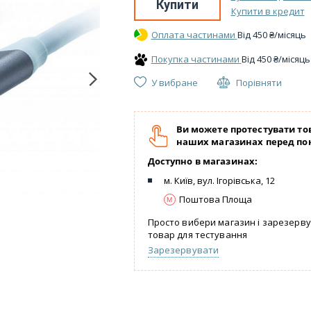
Купити
Купити в кредит
Оплата частинами
Вiд
450
₴
/місяць
Покупка частинами
Вiд
450
₴
/місяць
У вибране
Порівняти
Ви можете протестувати то
наших магазинах перед по
Доступно в магазинах:
м. Київ, вул. Ігорівська, 12
Поштова Площа
Просто вибери магазин і зарезерв
товар для тестування
Зарезервувати