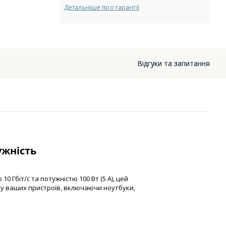
Детальніше про гарантії
Відгуки та запитання
ужність
 Гбіт/с та потужністю 100 Вт (5 А), цей
ку ваших пристроїв, включаючи ноутбуки,