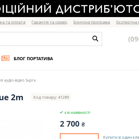
ка та оплата
Гарантія та сервіс
Бонусна програма
Експертна
(09
БЛОГ ПОРТАТИВА
лі аудіо-відео Supra
lue 2m
Код товару: 41289
є в наявності
2 700
₴
Купити в один клі