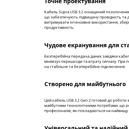
Точне проектування
Кабель Supra USB 3.2 оснащений позолочени
що забезпечують підвищену провідність та до
витримувати інтенсивне використання, збер
продуктивність.
Чудове екранування для ста
Безперебійна передача даних завдяки кабел
мінімізує перешкоди та втрату сигналу. При
на стабільне та безперебійне підключення.
Створено для майбутнього
Цей кабель USB 3.2 Gen 2 готовий до роботи
майбутніми технологічними потребами, що р
професіоналів, які покладаються на найвищу
Універсальний та надійний