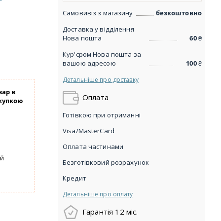
Самовивіз з магазину
безкоштовно
Доставка у відділення
Нова пошта
60
₴
Кур'єром Нова пошта за
вашою адресою
100
₴
Детальніше про доставку
вар в
Оплата
купкою
Готівкою при отриманні
Visa/MasterCard
Оплата частинами
уй
Безготівковий розрахунок
Кредит
Детальніше про оплату
Гарантія 12 міс.