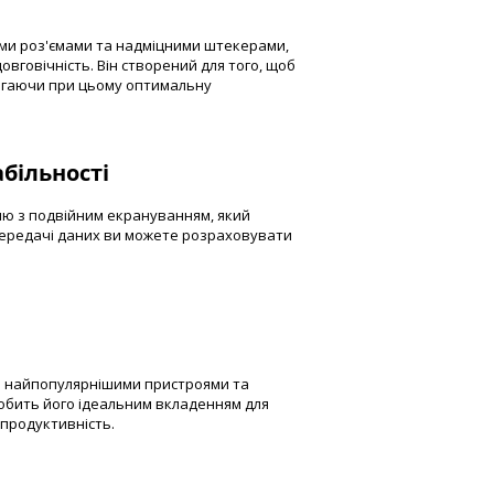
ми роз'ємами та надміцними штекерами,
вговічність. Він створений для того, щоб
ігаючи при цьому оптимальну
більності
ю з подвійним екрануванням, який
 передачі даних ви можете розраховувати
 з найпопулярнішими пристроями та
обить його ідеальним вкладенням для
 продуктивність.