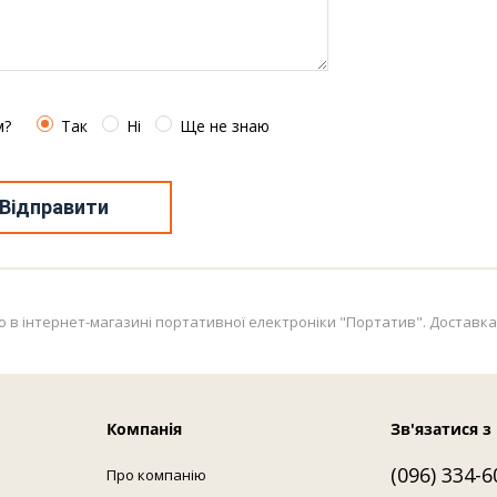
м?
Так
Ні
Ще не знаю
Відправити
 інтернет-магазині портативної електроніки "Портатив". Доставка по вс
Компанія
Зв'язатися з
(096) 334-6
Про компанію