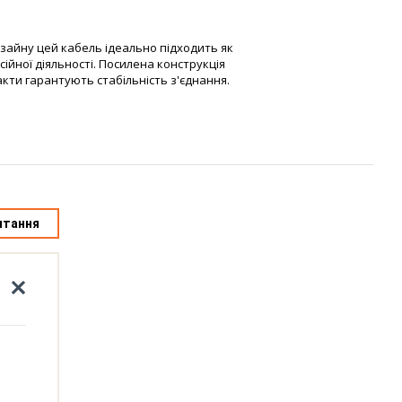
изайну цей кабель ідеально підходить як
ійної діяльності. Посилена конструкція
акти гарантують стабільність з'єднання.
итання