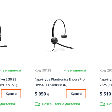
в наявності
Код: 38138
в наявності
Код: 29
lve 2 30 SE
Гарнітура Plantronics EncorePro
Гарніту
89-999-779)
HW540 E+A (88828-02)
7225 (21
5 050
5 510
Купити
₴
Купити
доставка
Безкоштовна доставка
Бе