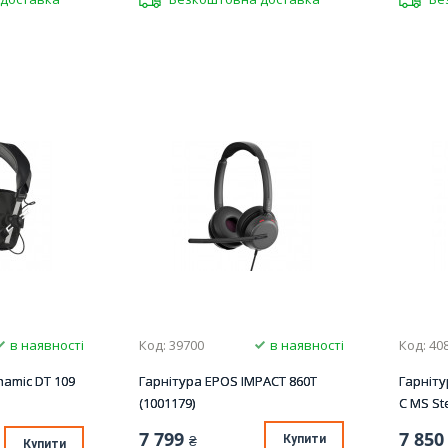
в наявності
Код: 39700
в наявності
Код: 40
namic DT 109
Гарнітура EPOS IMPACT 860T
Гарніту
(1001179)
C MS St
7 799
7 850
₴
Купити
Купити