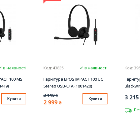
в наявності
Код: 43835
в наявності
Код: 39
PACT 100 MS
Гарнітура EPOS IMPACT 100 UC
Гарніту
1419)
Stereo USB-C+A (1001420)
Blackwi
3 119
₴
3 215
Купити
Купити
2 999
₴
Бе