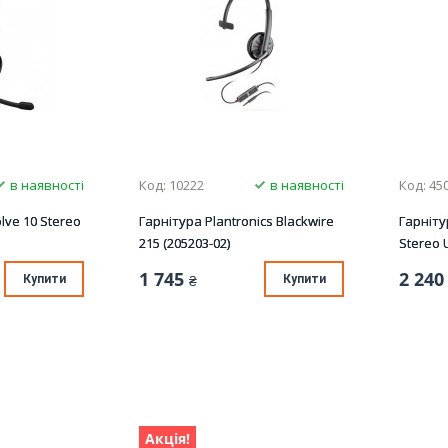
в наявності
Код: 10222
в наявності
Код: 45
lve 10 Stereo
Гарнітура Plantronics Blackwire
Гарніту
215 (205203-02)
Stereo 
1 745
2 240
Купити
₴
Купити
Акція!