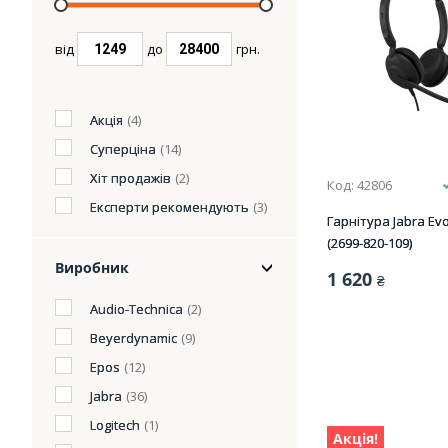
від
до
грн.
Акція
(4)
Суперціна
(14)
Хіт продажів
(2)
Код: 42806
Експерти рекомендують
(3)
Гарнітура Jabra Evo
(2699-820-109)
Виробник
1 620
₴
Audio-Technica
(2)
Beyerdynamic
(9)
Epos
(12)
Jabra
(36)
Logitech
(1)
Акція!