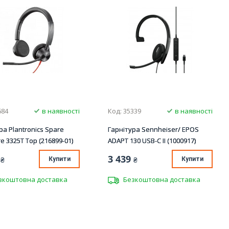
684
в наявності
Код: 35339
в наявності
ра Plantronics Spare
Гарнітура Sennheiser/ EPOS
re 3325T Top (216899-01)
ADAPT 130 USB-C II (1000917)
3 439
₴
Купити
₴
Купити
зкоштовна доставка
Безкоштовна доставка