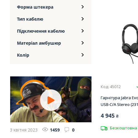
Форма штекера
Тип кабелю
Підключення кабелю
Матеріал амбушюр
Колір
Код: 45012
Гарнітура Jabra Evo
USB-C/A Stereo (231
4 945
₴
Безкоштовна 
3 квітня 2023
1459
0