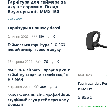
Гарнітура для геймера за
яку не соромно! Огляд
Beyerdynamic MMX 150
все відео >
Гарнітури у нашому блозі
2 липня 2026
180
0
Геймерська гарнітура FiiO FG3 ‒
новий вимір ігрового звуку
18 червня 2026
176
0
ASUS ROG Kithara ‒ прорив у світі
геймінгу завдяки колаборації з
Код: 46495
HiFiMAN
Гарнітура Jabra Pe
3 травня 2026
359
2
(5132-119)
Sony InZone H6 Air ‒ професійний
5 955
₴
студійний звук у геймерському
форматі
Безкоштовна 