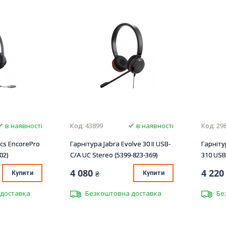
в наявності
Код: 43899
в наявності
Код: 29
ics EncorePro
Гарнітура Jabra Evolve 30 II USB-
Гарніту
02)
C/A UC Stereo (5399-823-369)
310 USB
4 080
4 220
Купити
₴
Купити
доставка
Безкоштовна доставка
Бе