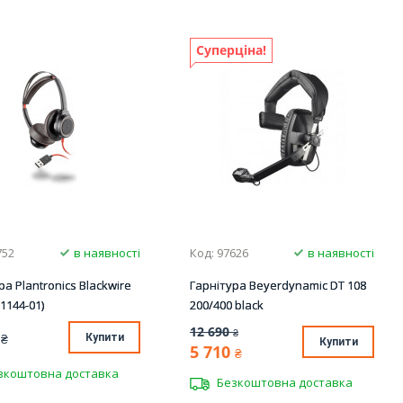
Суперціна!
752
в наявності
Код: 97626
в наявності
ра Plantronics Blackwire
Гарнітура Beyerdynamic DT 108
1144-01)
200/400 black
12 690
₴
₴
Купити
Купити
5 710
₴
зкоштовна доставка
Безкоштовна доставка