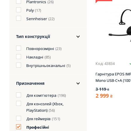
Plantronics
(26)
Poly
(17)
Sennheiser
(22)
Тип конструкції
Повнорозмірні
(23)
Накладні
(85)
Код: 43834
Внутрішньоканальні
(5)
Гарнітура EPOS IM
Mono USB-C+A (100
Призначення
3 119
₴
2 999
Для комп'ютера
(196)
₴
Для консолей (Xbox,
PlayStation)
(56)
Для геймерів
(151)
Професійні