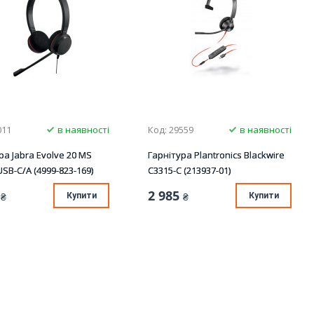
011
в наявності
Код: 29559
в наявності
ра Jabra Evolve 20 MS
Гарнітура Plantronics Blackwire
USB-С/A (4999-823-169)
C3315-C (213937-01)
2 985
₴
Купити
₴
Купити