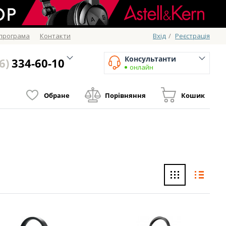
 програма
Контакти
Вхід
/
Реєстрація
Консультанти
6)
334-60-10
онлайн
Обране
Порівняння
Кошик