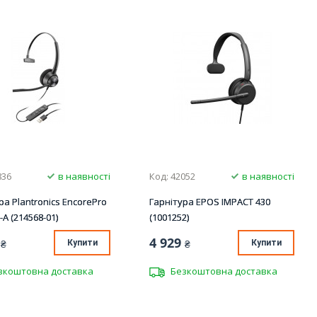
836
в наявності
Код: 42052
в наявності
ра Plantronics EncorePro
Гарнітура EPOS IMPACT 430
-A (214568-01)
(1001252)
4 929
₴
Купити
₴
Купити
зкоштовна доставка
Безкоштовна доставка