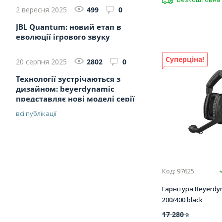
2 вересня 2025
499
0
JBL Quantum: новий етап в
еволюції ігрового звуку
Суперціна!
20 серпня 2025
2802
0
Технології зустрічаються з
дизайном: beyerdynamic
представляє нові моделі серії
MMX ...
всі публікації
Код: 97625
Гарнітура Beyerdy
200/400 black
17 280
₴