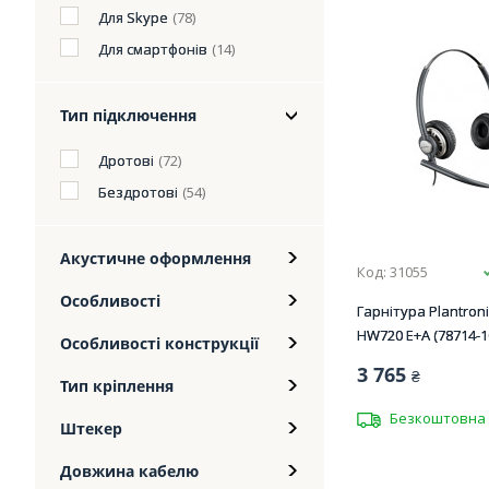
Для Skype
(78)
Для смартфонів
(14)
Тип підключення
Дротові
(72)
Бездротові
(54)
Акустичне оформлення
Код: 31055
Особливості
Гарнітура Plantron
HW720 E+A (78714-1
Особливості конструкції
3 765
₴
Тип кріплення
Безкоштовна 
Штекер
Довжина кабелю