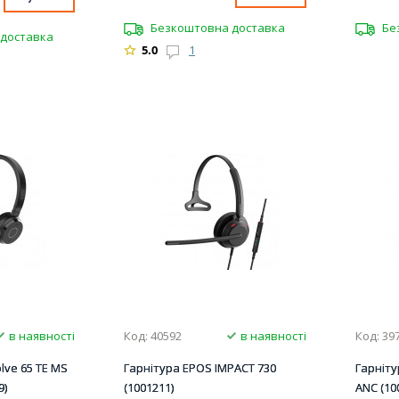
Безкоштовна доставка
Бе
доставка
5.0
1
в наявності
Код: 40592
в наявності
Код: 39
lve 65 TE MS
Гарнітура EPOS IMPACT 730
Гарніту
9)
(1001211)
ANC (10