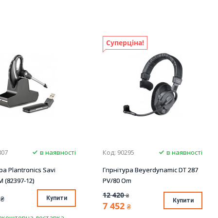
Суперціна!
807
в наявності
Код: 90295
в наявності
ра Plantronics Savi
Гпрнітура Beyerdynamic DT 287
 (82397-12)
PV/80 Om
12 420
₴
₴
Купити
Купити
7 452
₴
зкоштовна доставка