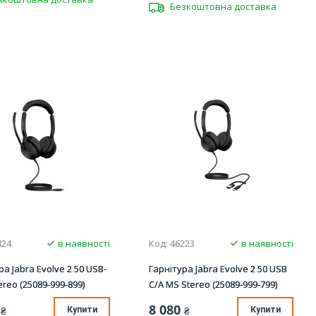
Безкоштовна доставка
824
в наявності
Код: 46223
в наявності
ра Jabra Evolve 2 50 USB-
Гарнітура Jabra Evolve 2 50 USB
ereo (25089-999-899)
C/A MS Stereo (25089-999-799)
8 080
₴
Купити
₴
Купити