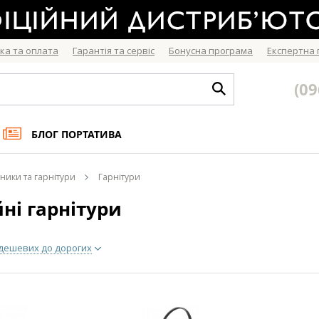
ка та оплата
Гарантія та сервіс
Бонусна програма
Експертна
(09
БЛОГ ПОРТАТИВА
ники та гарнітури
Гарнітури
ні гарнітури
 дешевих до дорогих