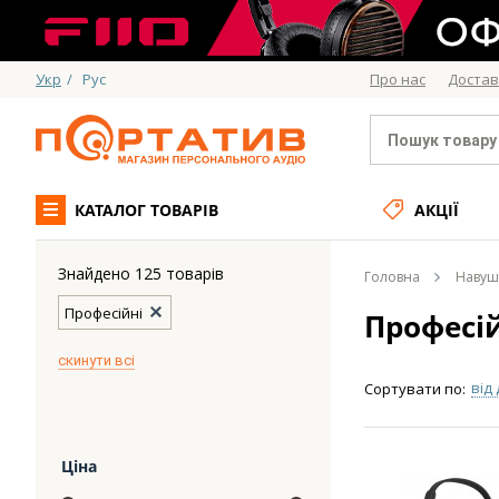
Укр
/
Рус
Про нас
Достав
КАТАЛОГ ТОВАРІВ
АКЦІЇ
Знайдено 125 товарів
Головна
Навуш
Професійні
Професій
скинути всі
від
Сортувати по:
Ціна