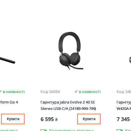
в наявності
Код: 44364
в наявності
Код: 34
rform Go 4
Гарнітура Jabra Evolve 2 40 SE
Гарніту
Stereo USB-C/A (24189-999-799)
W430A-M
6 595
7 345
Купити
₴
Купити
доставка
Безкоштовна доставка
Бе