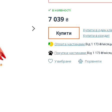
в наявності
7 039
₴
Купити в один клі
Купити
Купити в кредит
Оплата частинами
Вiд
1 173
₴
/місяц
Покупка частинами
Вiд
1 173
₴
/міся
У вибране
Порівняти