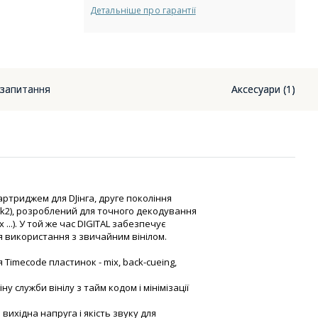
Детальніше про гарантії
 запитання
Аксесуари (1)
 картриджем для DJінга, друге покоління
Mk2), розроблений для точного декодування
 ...). У той же час DIGITAL забезпечує
ля використання з звичайним вінілом.
Timecode пластинок - mix, back-cueing,
 служби вінілу з тайм кодом і мінімізації
вихідна напруга і якість звуку для