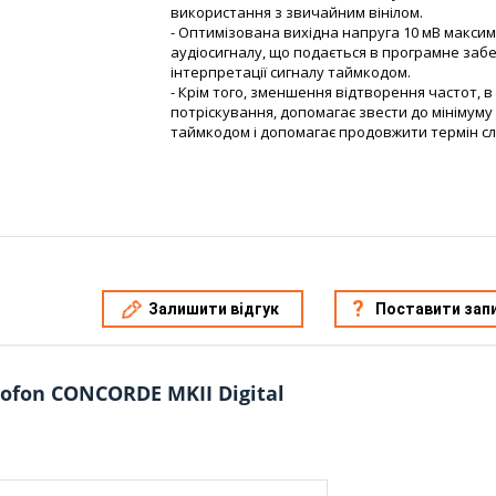
використання з звичайним вінілом.
- Оптимізована вихідна напруга 10 мВ максим
аудіосигналу, що подається в програмне заб
інтерпретації сигналу таймкодом.
- Крім того, зменшення відтворення частот, в 
потріскування, допомагає звести до мінімуму
таймкодом і допомагає продовжити термін слу
Залишити відгук
Поставити зап
ofon CONCORDE MKII Digital