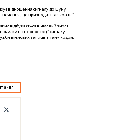
ізує відношення сигналу до шуму
езпечення, що призводить до кращої
яких відбувається вініловий знос і
 помилки в інтерпретації сигналу
жби вінілових записів з тайм кодом.
итання