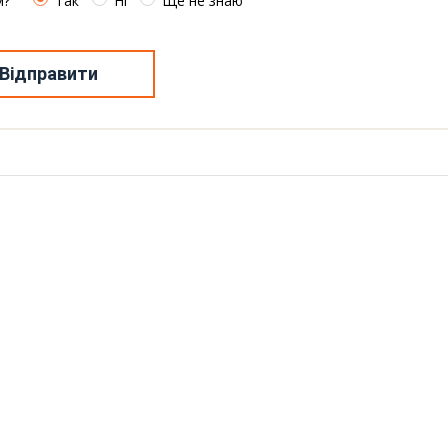
м?
Так
Ні
Ще не знаю
Відправити