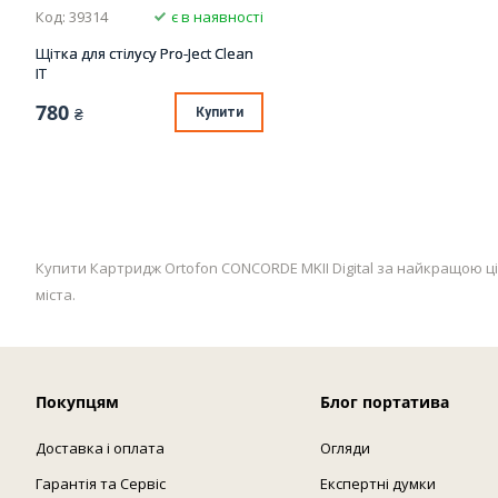
Код: 39314
є в наявності
Щітка для стілусу Pro-Ject Clean
IT
780
₴
Купити
Купити Картридж Ortofon CONCORDE MKII Digital за найкращою ціно
міста.
Покупцям
Блог портатива
Доставка і оплата
Огляди
Гарантія та Сервіс
Експертні думки