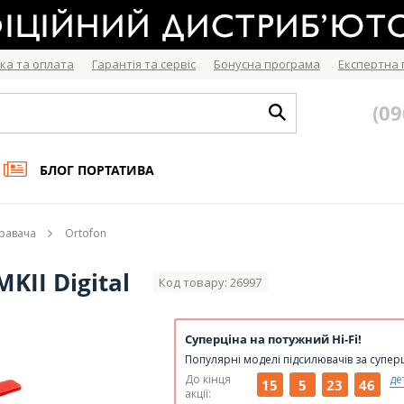
ка та оплата
Гарантія та сервіс
Бонусна програма
Експертна
(09
БЛОГ ПОРТАТИВА
гравача
Ortofon
II Digital
Код товару: 26997
Суперціна на потужний Hi-Fi!
Популярні моделі підсилювачів за супер
До кінця
де
15
5
23
46
акції: