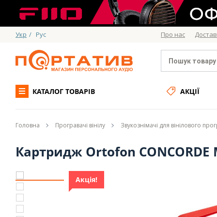
Укр
/
Рус
Про нас
Достав
КАТАЛОГ ТОВАРІВ
АКЦІЇ
Головна
Програвачі вінілу
Звукознімачі для вінілового про
Картридж Ortofon CONCORDE MK
Акція!