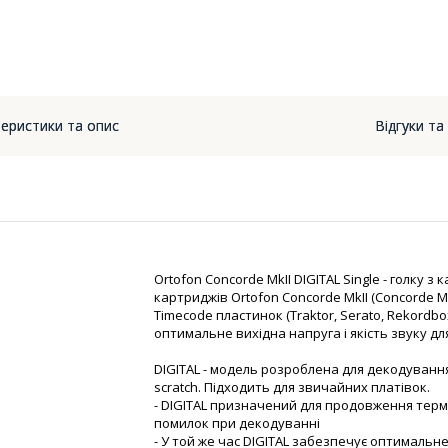
еристики та опис
Відгуки та
Ortofon Concorde MkII DIGITAL Single - голку з
картриджів Ortofon Concorde MkII (Concorde 
Timecode пластинок (Traktor, Serato, Rekordbox
оптимальне вихідна напруга і якість звуку д
DIGITAL - модель розроблена для декодування 
scratch. Підходить для звичайних платівок.
- DIGITAL призначений для продовження терміну
помилок при декодуванні
- У той же час DIGITAL забезпечує оптимальне 