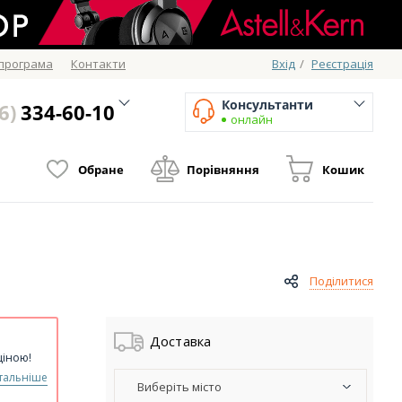
 програма
Контакти
Вхід
/
Реєстрація
Консультанти
6)
334-60-10
онлайн
Обране
Порівняння
Кошик
Поділитися
Доставка
ціною!
тальніше
Виберіть місто