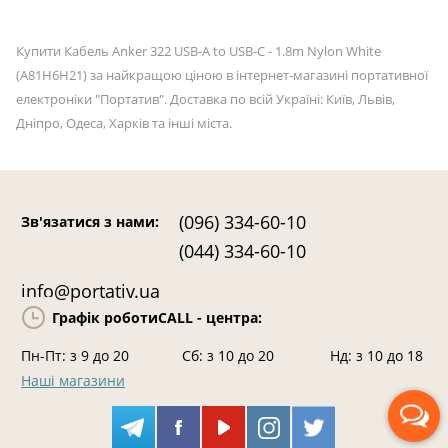
Купити Кабель Anker 322 USB-A to USB-C - 1.8m Nylon White
(A81H6H21) за найкращою ціною в інтернет-магазині портативної
електроніки "Портатив". Доставка по всій Україні: Київ, Львів,
Дніпро, Одеса, Харків та інші міста.
(096) 334-60-10
Зв'язатися з нами
:
(044) 334-60-10
info@portativ.ua
Графік роботи
CALL - центра:
Пн-Пт: з 9 до 20
Сб: з 10 до 20
Нд: з 10 до 18
Наші магазини
Передзвоніть мені