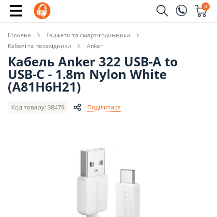
Купити
0
Замовити дзвінок
Головна
Гаджети та смарт-годинники
(096)
Ім'я
Кабелі та перехідники
Anker
Кабель Anker 322 USB-A to
(044)
USB-C - 1.8m Nylon White
Телефон
(A81H6H21)
Код товару: 38479
Поділитися
Надіслати