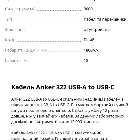
Сила струму мА
3000
Тип
Кабелі та перехідники
Живлення
от устройства
Колір
Білий
Габарити (В/Ш/Г), мм
1800/-/-
Гарантія, міс.
18
Кабель Anker 322 USB-A to USB-C
Anker 322 USB-A to USB-C є стильним і надійним кабелем з
підключенням USB-A to USB-C. Він має комфортний гнучкий
шнур з нейлоновою опліткою. Строк служби у 12 разів
довше, ніж у звичайних кабелів. За даними лабораторних
досліджень, витримує більше 12 000 згинань.
Кабель Anker 322 USB-A to USB-C має стильний,
оригінальний дизайн. Гнучкий шнур забезпечать