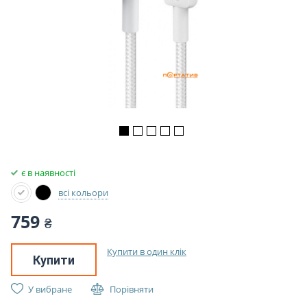
є в наявності
всі кольори
759
₴
Купити в один клік
Купити
У вибране
Порівняти