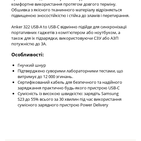
комфортне використання протягом довгого терміну.
Обшивка з якісного тканинного матеріалу відрізняється
підвищеною зносостійкістю і стійка до зламів і перетирання.
Anker 322 USB-A to USB-C відмінно підійде для синхронізації
портативних гаджетів з комп'ютером або ноутбуком, а
також для їх підзарядки, використовуючи СЗУ або АЗП
потужністю до 3А.
Особливості:
Гнучкий шнур
Підтверджено суворими лабораторними тестами, що
витримує до 12 000 згинань.
Сертифікований кабель для безпечного та надійного
заряджання практично будь-якого пристрою USB-C
Сумісність із високою швидкістю: зарядіть Samsung
S23 до 55% всього за 30 хвилин під час використання
сумісного зарядного пристрою Power Delivery