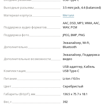
Выходные разьемы
3.5 mini jack, 4.4 (balanced)
Материал корпуса
Металл
AAC, DSD, MP3, WMA, AAC,
Поддержка аудио форматов
WAV, PCM
Поддержка фото
JPEG, BMP, PNG
Эквалайзер, Wi-Fi,
Дополнительно
Bluetooth
Эквалайзер, Поддержка
Дополнительные возможности
видео
USB-адаптер, Кабель
Комплектация
USB Type-C
Питание
Li-Ion /10.5ч
Цвет
Серебристый
Габариты (В/Ш/Г), мм
136.5 x 75.7 x 18.1
Вес, г.
392