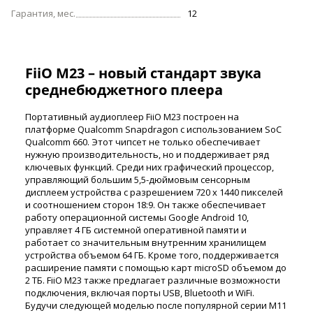
Гарантия, мес.
12
FiiO M23 – новый стандарт звука
среднебюджетного плеера
Портативный аудиоплеер FiiO M23 построен на
платформе Qualcomm Snapdragon с использованием SoC
Qualcomm 660. Этот чипсет не только обеспечивает
нужную производительность, но и поддерживает ряд
ключевых функций. Среди них графический процессор,
управляющий большим 5,5-дюймовым сенсорным
дисплеем устройства с разрешением 720 x 1440 пикселей
и соотношением сторон 18:9. Он также обеспечивает
работу операционной системы Google Android 10,
управляет 4 ГБ системной оперативной памяти и
работает со значительным внутренним хранилищем
устройства объемом 64 ГБ. Кроме того, поддерживается
расширение памяти с помощью карт microSD объемом до
2 ТБ. FiiO M23 также предлагает различные возможности
подключения, включая порты USB, Bluetooth и WiFi.
Будучи следующей моделью после популярной серии M11