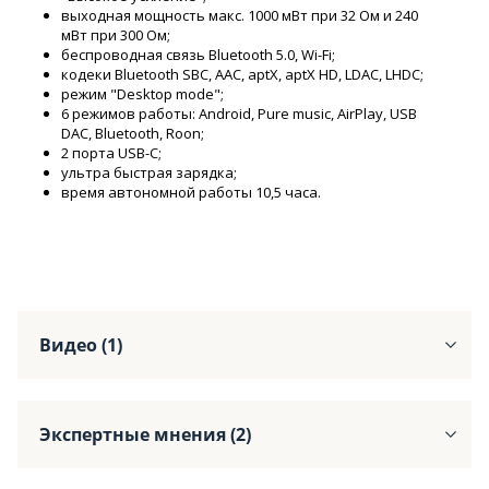
выходная мощность макс. 1000 мВт при 32 Ом и 240
мВт при 300 Ом;
беспроводная связь Bluetooth 5.0, Wi-Fi;
кодеки Bluetooth SBC, AAC, aptX, aptX HD, LDAC, LHDC;
режим "Desktop mode";
6 режимов работы: Android, Pure music, AirPlay, USB
DAC, Bluetooth, Roon;
2 порта USB-C;
ультра быстрая зарядка;
время автономной работы 10,5 часа.
Видео (1)
Экспертные мнения (2)