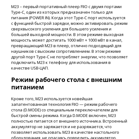
M23 – первый портативный плеер FIIO с двумя портами
Type-C, один из которых предназначен только для
питания (POWER IN). Когда этот Type-C порт используется
с функцией быстрой зарядки, можно активировать режим
сверхвысокого усиления для большего усиления и
большей выходной мощности. В этом режиме выходная
мощность может достигать 1000 мВт + 1000 мВт в канал,
превращающий M23 в плеер, отлично подходящий для
наушников с высоким сопротивлением. В этом режиме
другой порт Type-C не потребляет энергии, что позволяет
подключить M23 к телефону для использования в
качестве USB-ЦАП.
Режим рабочего стола с внешним
питанием
Кроме того, M23 используется новейшая
запатентованная технология FIIO — режим рабочего
стола (D.MODE) со специальным переключателем для
быстрой смены режима. Когда D.MODE включен, M23
полностью питается от внешнего источника. Встроенный
аккумулятор не заряжается и не разряжается, что
позволяет использовать M23 в качестве настольного
оборудования, не опасаясь повредить аккумулятор.