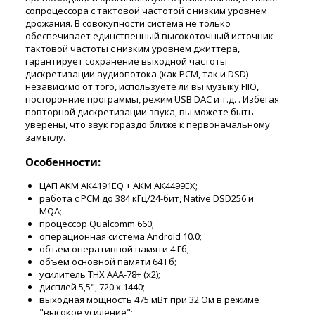
сопроцессора с тактовой частотой с низким уровнем
дрожания. В совокупности система не только
обеспечивает единственный высокоточный источник
тактовой частоты с низким уровнем джиттера,
гарантирует сохранение выходной частоты
дискретизации аудиопотока (как PCM, так и DSD)
независимо от того, используете ли вы музыку FIIO,
посторонние программы, режим USB DAC и т.д. . Избегая
повторной дискретизации звука, вы можете быть
уверены, что звук гораздо ближе к первоначальному
замыслу.
Особенности:
ЦАП AKM AK4191EQ + AKM AK4499EX;
работа с PCM до 384 кГц/24-бит, Native DSD256 и
MQA;
процессор Qualcomm 660;
операционная система Android 10.0;
объем оперативной памяти 4 Гб;
объем основной памяти 64 Гб;
усилитель THX AAA-78+ (x2);
дисплей 5,5", 720 x 1440;
выходная мощность 475 мВт при 32 Ом в режиме
"высокое усиление";