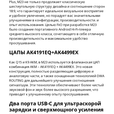
Plus, M23 не только продолжает классическую
шестиугольную структуру дизайна и соотношение сторон
18:9, что гарантирует идеальное визуальное восприятие
и удобное увлечение, но порадует вас значительными
улучшениями в конфигурации, производительности. и
опыт использования. Целью FiiO при разработке M23
было создание портативного Android Hi-Fi-плеера
среднего-высокого класса, сочетающего в себе отличную
производительность и максимальное удобство
прослушивания.
ЦАПЫ AK4191EQ+AK4499EX
Как Q15 и K9 AKM, в M23 используется флагманская ЦАП
комбинация AKM – AK4191EQ + AK4499EX. Это новая
конструкция, полностью разделяющая цифровую и
аналоговую части, а также оснащенная технологией DWA
ROUTING для дальнейшего улучшения соотношения
сигнал/шум. Эти технологии обеспечивают более чистый
звуковой фон и звук более высокого разрешения, что
приводит к улучшенному опыту прослушивания.
Два порта USB-C для ультраскорой
зарядки и сверхмощного усиления