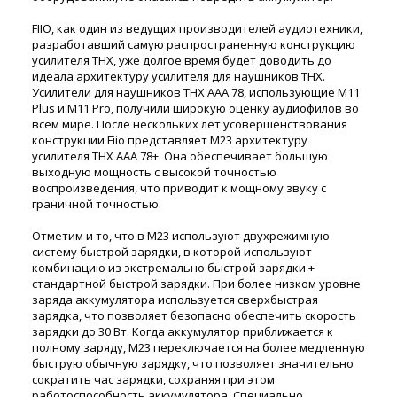
FIIO, как один из ведущих производителей аудиотехники,
разработавший самую распространенную конструкцию
усилителя THX, уже долгое время будет доводить до
идеала архитектуру усилителя для наушников THX.
Усилители для наушников THX AAA 78, использующие M11
Plus и M11 Pro, получили широкую оценку аудиофилов во
всем мире. После нескольких лет усовершенствования
конструкции Fiio представляет M23 архитектуру
усилителя THX AAA 78+. Она обеспечивает большую
выходную мощность с высокой точностью
воспроизведения, что приводит к мощному звуку с
граничной точностью.
Отметим и то, что в M23 используют двухрежимную
систему быстрой зарядки, в которой используют
комбинацию из экстремально быстрой зарядки +
стандартной быстрой зарядки. При более низком уровне
заряда аккумулятора используется сверхбыстрая
зарядка, что позволяет безопасно обеспечить скорость
зарядки до 30 Вт. Когда аккумулятор приближается к
полному заряду, M23 переключается на более медленную
быструю обычную зарядку, что позволяет значительно
сократить час зарядки, сохраняя при этом
работоспособность аккумулятора. Специально