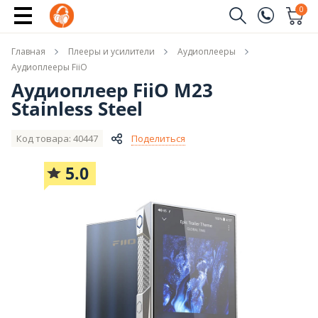
Новые модели FiiO
0
Заказать звонок
Главная
Плееры и усилители
Аудиоплееры
(096)
Имя
Аудиоплееры FiiO
Аудиоплеер FiiO M23
(044)
Stainless Steel
Телефон
Код товара: 40447
Поделиться
5.0
Отправить