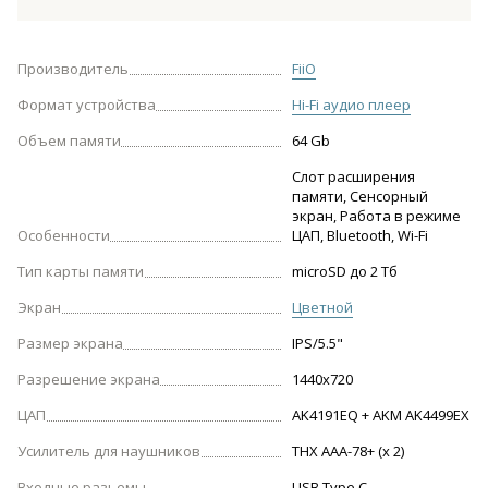
Производитель
FiiO
Формат устройства
Hi-Fi аудио плеер
Объем памяти
64 Gb
Слот расширения
памяти, Сенсорный
экран, Работа в режиме
Особенности
ЦАП, Bluetooth, Wi-Fi
Тип карты памяти
microSD до 2 Тб
Экран
Цветной
Размер экрана
IPS/5.5"
Разрешение экрана
1440х720
ЦАП
AK4191EQ + AKM AK4499EX
Усилитель для наушников
THX AAA-78+ (x 2)
Входные разьемы
USB Type C