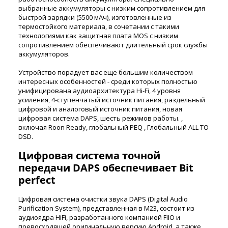
выбранные аккумуляторы с низким сопротивлением для
быстрой зарядки (5500 мАч), изготовленные из
термостойкого материала, в сочетании с такими
технологиями как защитная плата MOS с низким
сопротивлением обеспечивают длительный срок службы
аккумуляторов.
Устройство порадует вас еще большим количеством
интересных особенностей - среди которых полностью
унифицирована аудиоархитектура Hi-Fi, 4 уровня
усиления, 4-ступенчатый источник питания, раздельный
цифровой и аналоговый источник питания, новая
цифровая система DAPS, шесть режимов работы. ,
включая Roon Ready, глобальный PEQ , Глобальный ALL TO
DSD.
Цифровая система точной
передачи DAPS обеспечивает Bit
perfect
Цифровая система очистки звука DAPS (Digital Audio
Purification System), представленная в M23, состоит из
аудиоядра HiFi, разработанного компанией FIIO и
превосходящей оригинальную версию Android, а также