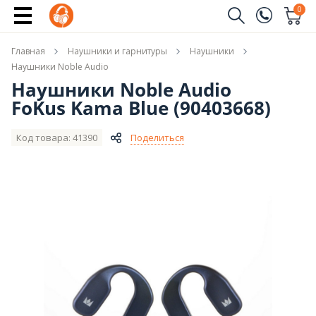
Новые модели Noble Audio
0
Заказать звонок
Главная
Наушники и гарнитуры
Наушники
(096)
Имя
Наушники Noble Audio
Наушники Noble Audio
(044)
FoKus Kama Blue (90403668)
Телефон
Код товара: 41390
Поделиться
Отправить