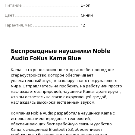
Питание
Li-ion
Цвет
Синий
Гарантия, мес.
12
Беспроводные наушники Noble
Audio FoKus Kama Blue
Kama – это революционное открытое беспроводное
стереоустройство, которое обеспечивает
увлекательный звук, не изолируя вас от окружающего
мира. Отправляетесь на пробежку, на работу или просто
наслаждаетесь природой, наушники Kama гарантируют,
что вы остаетесь на связи с окружающей средой,
наслаждаясь высококачественным звуком.
Компания Noble Audio разработала наушники Kama с
использованием передовых технологий,
обеспечивающих бесперебойную связь и удобство.
Kama, оснащенный Bluetooth 5.3, обеспечивает
стабильное и быстрое соединение, позволяя вам