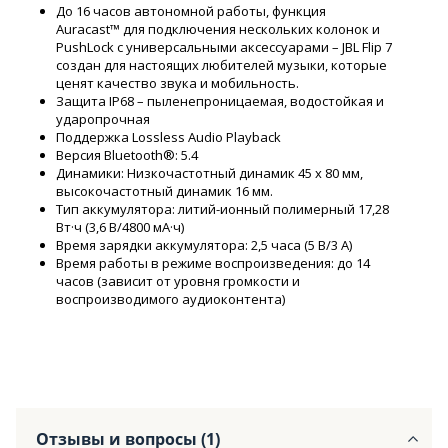
До 16 часов автономной работы, функция
Auracast™ для подключения нескольких колонок и
PushLock с универсальными аксессуарами – JBL Flip 7
создан для настоящих любителей музыки, которые
ценят качество звука и мобильность.
Защита IP68 – пыленепроницаемая, водостойкая и
ударопрочная
Поддержка Lossless Audio Playback
Версия Bluetooth®: 5.4
Динамики: Низкочастотный динамик 45 x 80 мм,
высокочастотный динамик 16 мм.
Тип аккумулятора: литий-ионный полимерный 17,28
Вт·ч (3,6 В/4800 мА·ч)
Время зарядки аккумулятора: 2,5 часа (5 В/3 А)
Время работы в режиме воспроизведения: до 14
часов (зависит от уровня громкости и
воспроизводимого аудиоконтента)
Отзывы и вопросы (1)