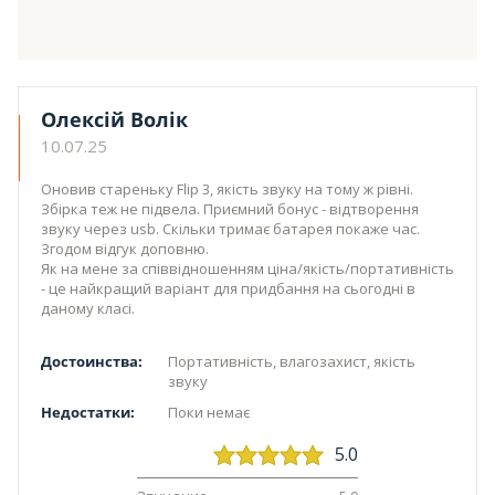
Олексій Волік
10.07.25
Оновив стареньку Flip 3, якість звуку на тому ж рівні.
Збірка теж не підвела. Приємний бонус - відтворення
звуку через usb. Скільки тримає батарея покаже час.
Згодом відгук доповню.
Як на мене за співвідношенням ціна/якість/портативність
- це найкращий варіант для придбання на сьогодні в
даному класі.
Достоинства:
Портативність, влагозахист, якість
звуку
Недостатки:
Поки немає
5.0