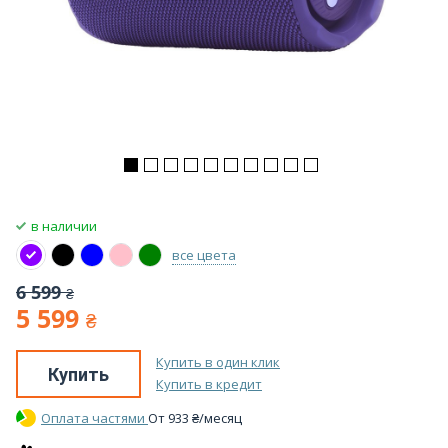
в наличии
все цвета
6 599
₴
5 599
₴
Купить в один клик
Купить
Купить в кредит
Оплата частями
От
933
₴
/месяц