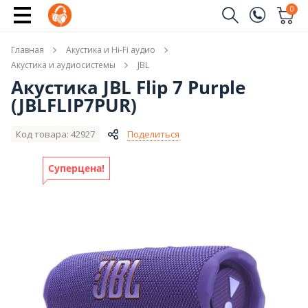
Купить
0
Заказать звонок
Главная
Акустика и Hi-Fi аудио
(096)
Имя
Акустика и аудиосистемы
JBL
Акустика JBL Flip 7 Purple
(044)
(JBLFLIP7PUR)
Телефон
Код товара: 42927
Поделиться
Суперцена!
Отправить