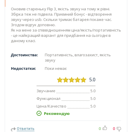
Оновив стареньку Flip 3, якість звуку на тому ж рівні.
Збірка теж не підвела. Приємний бонус - відтворення
звуку через usb. Скільки тримає батарея покаже час.
Згодом відгук доповню.
Як на мене за співвідношенням ціна/якість/портативність
- це найкращий варіант для придбання на сьогодні в
даному класі.
Достоинства:
Портативність, влагозахист, якість
звуку
Недостатки:
Поки немає
5.0
Звучание
5.0
Функционал
5.0
Цена/Качество
5.0
Рекомендую
Ответить
0
0