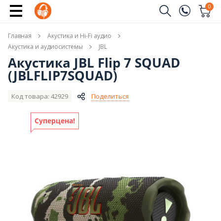
Купить
0
Заказать звонок
Главная
Акустика и Hi-Fi аудио
(096)
Имя
Акустика и аудиосистемы
JBL
Акустика JBL Flip 7 SQUAD
(044)
(JBLFLIP7SQUAD)
Телефон
Код товара: 42929
Поделиться
Суперцена!
Отправить