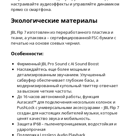
настраивайте аудиоэффекты и управляйте динамиком
прямо со смартфона.
Экологические материалы
JBL Flip 7 изготовлен из переработанного пластика и
ткани, а упаковка – сертифицированной FSC-бумаги с
печатью на основе соевых чернил.
Особенности:
Фирменный JBL Pro Sound с AI Sound Boost
Наслаждайтесь еще более мощным и
детализированным звучанием. Улучшенный
сабвуфер обеспечивает глубокие басы, а
модернизированный купольный твиттер отвечает
за высокие четкие частоты.
До 16 часов автономной работы, функция
Auracast™ для подключения нескольких колонок и
PushLock с универсальными аксессуарами – JBL Flip 7
создан для настоящих любителей музыки, которые
ценят качество звука и мобильность.
Защита IP68 – пыленепроницаемая, водостойкая и
ударопрочная
Поддержка Lossless Audio Playback