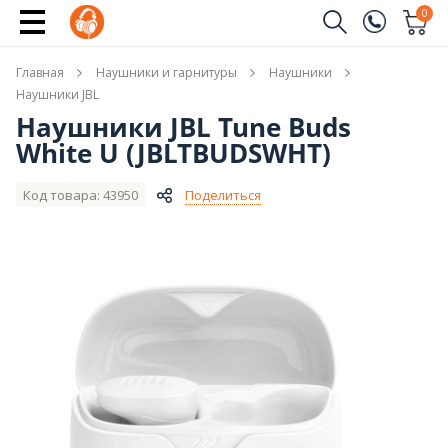
Новые модели JBL
0
Заказать звонок
Главная
Наушники и гарнитуры
Наушники
(096)
Имя
Наушники JBL
Наушники JBL Tune Buds
(044)
White U (JBLTBUDSWHT)
Телефон
Код товара: 43950
Поделиться
Отправить