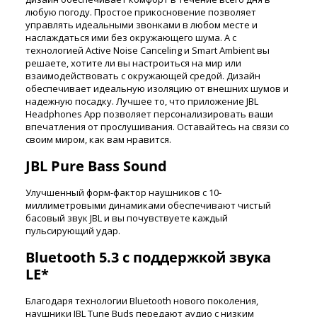
любую погоду. Простое прикосновение позволяет
управлять идеальными звонками в любом месте и
наслаждаться ими без окружающего шума. А с
технологией Active Noise Canceling и Smart Ambient вы
решаете, хотите ли вы настроиться на мир или
взаимодействовать с окружающей средой. Дизайн
обеспечивает идеальную изоляцию от внешних шумов и
надежную посадку. Лучшее то, что приложение JBL
Headphones App позволяет персонализировать ваши
впечатления от прослушивания. Оставайтесь на связи со
своим миром, как вам нравится.
JBL Pure Bass Sound
Улучшенный форм-фактор наушников с 10-
миллиметровыми динамиками обеспечивают чистый
басовый звук JBL и вы почувствуете каждый
пульсирующий удар.
Bluetooth 5.3 с поддержкой звука
LE*
Благодаря технологии Bluetooth нового поколения,
наушники JBL Tune Buds передают аудио с низким