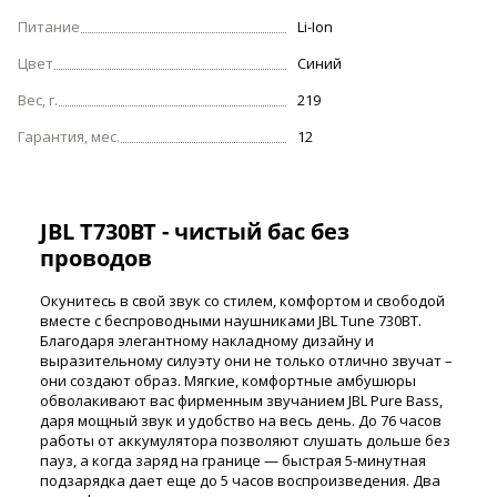
Питание
Li-Ion
Цвет
Синий
Вес, г.
219
Гарантия, мес.
12
JBL T730BT - чистый бас без
проводов
Окунитесь в свой звук со стилем, комфортом и свободой
вместе с беспроводными наушниками JBL Tune 730BT.
Благодаря элегантному накладному дизайну и
выразительному силуэту они не только отлично звучат –
они создают образ. Мягкие, комфортные амбушюры
обволакивают вас фирменным звучанием JBL Pure Bass,
даря мощный звук и удобство на весь день. До 76 часов
работы от аккумулятора позволяют слушать дольше без
пауз, а когда заряд на границе — быстрая 5-минутная
подзарядка дает еще до 5 часов воспроизведения. Два