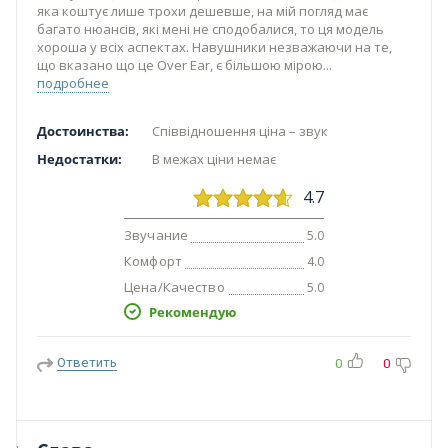
яка коштує лише трохи дешевше, на мій погляд має
багато нюансів, які мені не сподобалися, то ця модель
хороша у всіх аспектах. Навушники незважаючи на те,
що вказано що це Over Ear, є більшою мірою
подробнее
Достоинства:
Співвідношення ціна – звук
Недостатки:
В межах ціни немає
4.7
Звучание
5.0
Комфорт
4.0
Цена/Качество
5.0
Рекомендую
Ответить
0
0