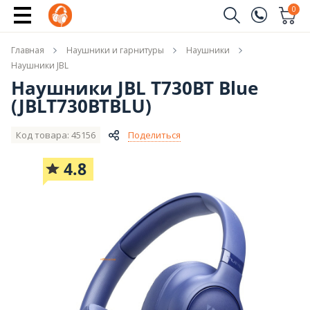
Купить
0
Заказать звонок
Главная
Наушники и гарнитуры
Наушники
(096)
Имя
Наушники JBL
Наушники JBL T730BT Blue
(044)
(JBLT730BTBLU)
Телефон
Код товара: 45156
Поделиться
4.8
Отправить