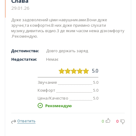
Слава
29.01.26
Дуже задоволений ціми навушниками.Вони дуже
зручні,та комфортні.В них дуже приємно слухати
музику,дивитись відио.З де яким часом нема дізкомфорту
.Рекомендую.
Достоинства:
Довго держать заряд
Недостатки:
Немає
5.0
Звучание
5.0
Комфорт
5.0
Цена/Качество
5.0
Рекомендую
Ответить
0
0