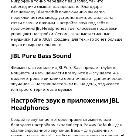
микрофона точно передают ваш голос, так что
собеседники слышат вас идеально. Благодаря
бесшовному Bluetooth® подключению вы легко
переключаетесь между устройствами, оставаясь на
связи с самым важным. Настройте звук под себя в
приложении JBL Headphones, где голосовые подсказки
упрощают настройки. Легкие, сложные и стильные
наушники Tune 730BT созданы для тех, кто хочет больше
звука и выразительности.
JBL Pure Bass Sound
Фирменная технология JBL Pure Bass придает глубине,
мощности и насыщенности всему, что вы слушаете. 40-
миллиметровые динамики обеспечивают динамическое
звучание — настраиваетесь ли вы на день, отдыхаете
или просто теряетесь в музыке.
Настройте звук в приложении JBL
Headphones
Создайте звучание, которое нравится именно вам
благодаря настройкам эквалайзера. Режим Default – для
сбалансированного звучания, Bass – для усиленных
низких частот, Vocal – чтобы вывести голоса на передний