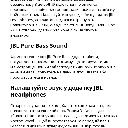
безшовному Bluetooth®-підключенню ви легко
перемикаєтесь між пристроями, залишаючись на зв’язку з
найважливішим. Налаштуйте звук під себе в додатку JBL
Headphones, де голосові підказки спрощують
налаштування. Легкі, складні та стильні, навушники Tune
730BT створені для тих, хто хоче більше звуку й
виразності.
JBL Pure Bass Sound
Фірмова технологія JBL Pure Bass додає глибини,
потужності та насиченості всьому, що ви слухаєте. 40-
міліметрові динаміки забезпечують динамічне звучання
— чи ви налаштовуєтесь на день, відпочиваєте або
просто губитеся в музиці.
Налаштуйте звук у додатку JBL
Headphones
Створіть звучання, яке подобається саме вам, завдяки
налаштуванням еквалайзера. Режим Default — для
збалансованого звучання, Bass — для підсилених низьких
частот, Vocal — щоб вивести голоси на передній план.
Голосові підказки підтверджують ваш вибір, тож ви