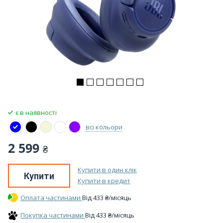
є в наявності
всі кольори
2 599
₴
Купити в один клік
Купити
Купити в кредит
Оплата частинами
Вiд
433
₴
/місяць
Покупка частинами
Вiд
433
₴
/місяць