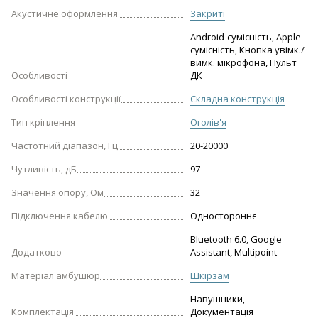
Акустичне оформлення
Закриті
Android-сумісність, Apple-
сумісність, Кнопка увімк./
вимк. мікрофона, Пульт
Особливості
ДК
Особливості конструкції
Складна конструкція
Тип кріплення
Оголів'я
Частотний діапазон, Гц
20-20000
Чутливість, дБ
97
Значення опору, Ом
32
Підключення кабелю
Одностороннє
Bluetooth 6.0, Google
Додатково
Assistant, Multipoint
Матеріал амбушюр
Шкірзам
Навушники,
Комплектація
Документація