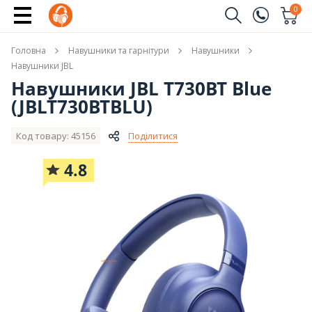
Купити
0
Замовити дзвінок
Головна
Навушники та гарнітури
Навушники
(096)
Ім'я
Навушники JBL
Навушники JBL T730BT Blue
(044)
(JBLT730BTBLU)
Телефон
Код товару: 45156
Поділитися
4.8
Надіслати