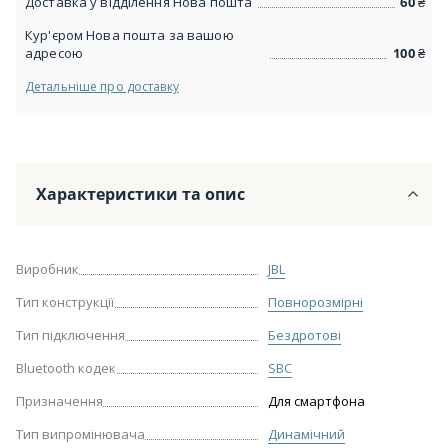
Доставка у відділення Нова пошта
60
₴
Кур'єром Нова пошта за вашою
адресою
100
₴
Детальніше про доставку
Характеристики та опис
Виробник
JBL
Тип конструкції
Повнорозмірні
Тип підключення
Бездротові
Bluetooth кодек
SBC
Призначення
Для смартфона
Тип випромінювача
Динамічний