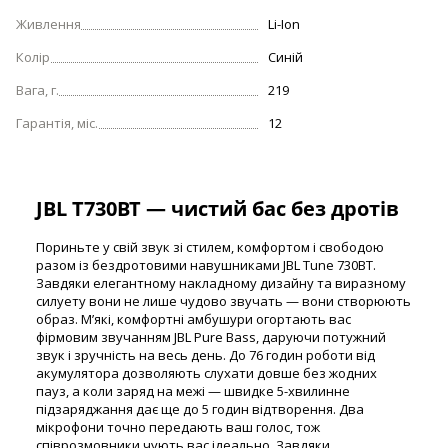
Живлення
Li-Ion
Колір
Синій
Вага, г.
219
Гарантія, міс.
12
JBL T730BT — чистий бас без дротів
Пориньте у свій звук зі стилем, комфортом і свободою
разом із бездротовими навушниками JBL Tune 730BT.
Завдяки елегантному накладному дизайну та виразному
силуету вони не лише чудово звучать — вони створюють
образ. М’які, комфортні амбушури огортають вас
фірмовим звучанням JBL Pure Bass, даруючи потужний
звук і зручність на весь день. До 76 годин роботи від
акумулятора дозволяють слухати довше без жодних
пауз, а коли заряд на межі — швидке 5-хвилинне
підзаряджання дає ще до 5 годин відтворення. Два
мікрофони точно передають ваш голос, тож
співрозмовники чують вас ідеально. Завдяки