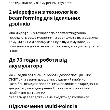
завжди знаєте, у якому режимі слухаєте.
2 мікрофони з технологією
beamforming для ідеальних
дзвінків
Два мікрофони з технологією beamforming точно
передають ваше мовлення та зменшують шум довкола.
Тому, чи ви на діловому дзвінку в шумному кафе, чи
спілкуєтеся в дорозі — ваш голос завжди звучить гучно й
чітко.
До 76 годин роботи від
акумулятора
До 76 годин автономної роботи дозволяють JBL Tune
730BT бути з вами довше, ніж будь-який плейлист.
Потрібен швидкий заряд? П’ятихвилинне підзаряджання
дає до 5 годин відтворення. Повна зарядка займає
приблизно дві години.*
*Кабель для заряджання не входить до комплекту.
Підключення Multi-Point із