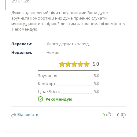
29.01.26
Дуже задоволений ціми навушниками.Вони дуже
зручні,та комфортні.В них дуже приємно слухати
музику,дивитись відио.З де яким часом нема дізкомфорту
.Рекомендую.
Переваги:
Довго держать заряд
Недоліки:
Немає
5.0
Звучання
5.0
Комфорт
5.0
Ціна/Якість
5.0
Рекомендую
Відповісти
0
0