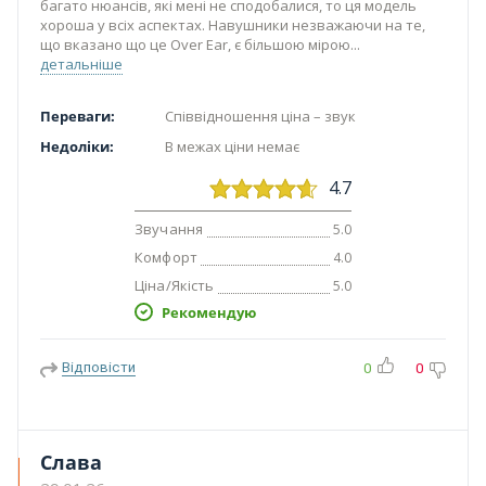
багато нюансів, які мені не сподобалися, то ця модель
хороша у всіх аспектах. Навушники незважаючи на те,
що вказано що це Over Ear, є більшою мірою
детальніше
Переваги:
Співвідношення ціна – звук
Недоліки:
В межах ціни немає
4.7
Звучання
5.0
Комфорт
4.0
Ціна/Якість
5.0
Рекомендую
Відповісти
0
0
Слава