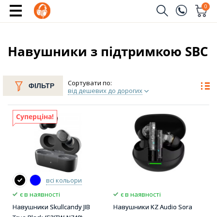
0
Замовити дзвінок
(096)
Ім'я
Навушники з підтримкою SBC
(044)
Телефон
Сортувати по:
ФІЛЬТР
від дешевих до дорогих
Суперціна!
Надіслати
всі кольори
є в наявності
є в наявності
Навушники Skullcandy JIB
Навушники KZ Audio Sora