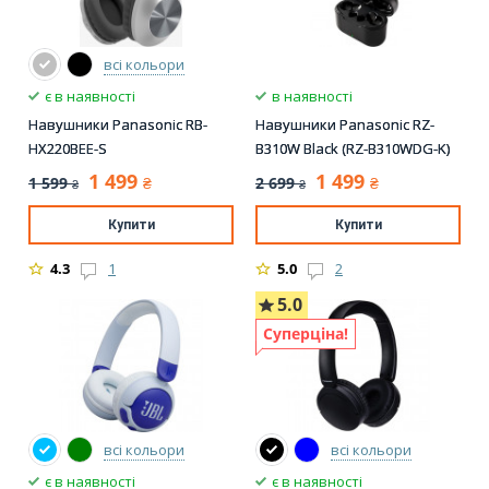
всі кольори
є в наявності
в наявності
Навушники Panasonic RB-
Навушники Panasonic RZ-
HX220BEE-S
B310W Black (RZ-B310WDG-K)
1 499
1 499
1 599
2 699
₴
₴
₴
₴
Купити
Купити
4.3
1
5.0
2
5.0
Суперціна!
всі кольори
всі кольори
є в наявності
є в наявності