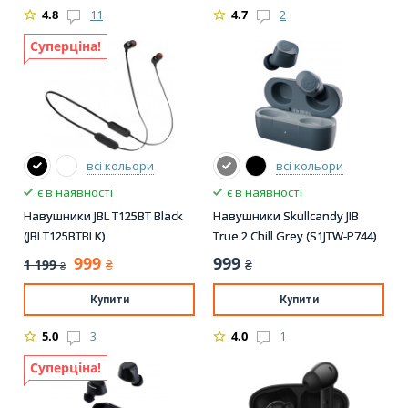
4.8
11
4.7
2
Суперціна!
всі кольори
всі кольори
є в наявності
є в наявності
Навушники JBL T125BT Black
Навушники Skullcandy JIB
(JBLT125BTBLK)
True 2 Chill Grey (S1JTW-P744)
999
999
1 199
₴
₴
₴
Купити
Купити
5.0
3
4.0
1
Суперціна!