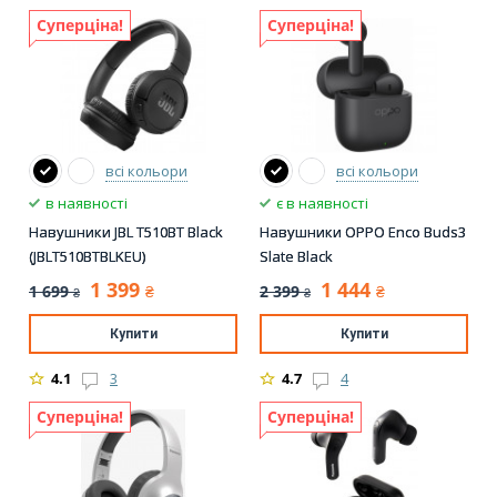
Суперціна!
Суперціна!
всі кольори
всі кольори
в наявності
є в наявності
Навушники JBL T510BT Black
Навушники OPPO Enco Buds3
(JBLT510BTBLKEU)
Slate Black
1 399
1 444
1 699
2 399
₴
₴
₴
₴
Купити
Купити
4.1
3
4.7
4
Суперціна!
Суперціна!