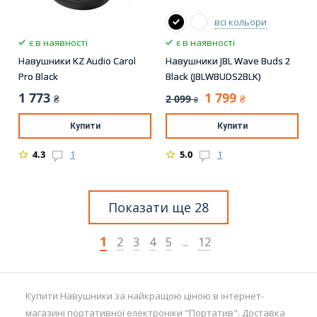
всі кольори
є в наявності
є в наявності
Навушники KZ Audio Carol
Навушники JBL Wave Buds 2
Pro Black
Black (JBLWBUDS2BLK)
1 773
1 799
2 099
₴
₴
₴
Купити
Купити
4.3
1
5.0
1
Показати ще 28
1
2
3
4
5
...
12
Купити Навушники за найкращою ціною в інтернет-
магазині портативної електроніки "Портатив". Доставка