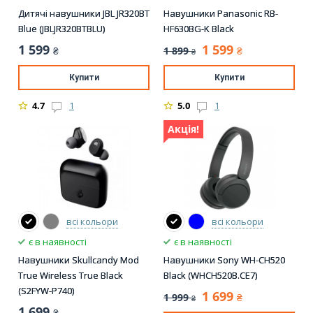
Дитячі навушники JBL JR320BT
Навушники Panasonic RB-
Blue (JBLJR320BTBLU)
HF630BG-K Black
1 599
1 599
1 899
₴
₴
₴
Купити
Купити
4.7
1
5.0
1
Акція!
всі кольори
всі кольори
є в наявності
є в наявності
Навушники Skullcandy Mod
Навушники Sony WH-CH520
True Wireless True Black
Black (WHCH520B.CE7)
(S2FYW-P740)
1 699
1 999
₴
₴
1 699