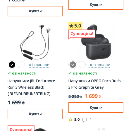
₴
Купити
Купити
5.0
Суперціна!
всі кольори
всі кольори
є в наявності
є в наявності
Навушники JBL Endurance
Навушники OPPO Enco Buds
Run 3 Wireless Black
3 Pro Graphite Grey
(JBLENDURRUN3BTBLKG)
1 699
2 222
₴
₴
1 699
₴
Купити
Купити
5.0
1
Суперціна!