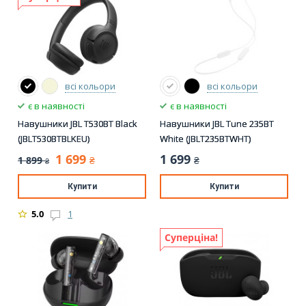
всі кольори
всі кольори
є в наявності
є в наявності
Навушники JBL T530BT Black
Навушники JBL Tune 235BT
(JBLT530BTBLKEU)
White (JBLT235BTWHT)
1 699
1 699
1 899
₴
₴
₴
Купити
Купити
5.0
1
Суперціна!