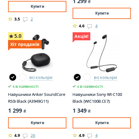
1 299
₴
Купити
Купити
3.5
2
4.6
4
5.0
Акція!
Хіт продажів
всі кольори
всі кольори
є в наявності
є в наявності
Навушники Anker SoundCore
Навушники Sony WI-C100
R50i Black (A3949G11)
Black (WIC100B.CE7)
1 299
1 349
₴
₴
Купити
Купити
4.9
26
4.9
4