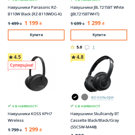
Навушники Panasonic RZ-
Навушники JBL T215BT White
B110W Black (RZ-B110WDG-K)
(JBLT215BTWHT)
1 199
1 299
1 499
1 699
₴
₴
₴
₴
Купити
Купити
5.0
1
4.5
4.8
Суперціна!
всі кольори
є в наявності
є в наявності
Навушники KOSS KPH7
Навушники Skullcandy BT
Wireless
Cassette Black/Black/Gray
(S5CSW-M448)
1 299
1 799
₴
₴