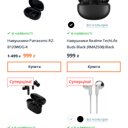
всі кольори
в наявності
в наявності
Навушники Panasonic RZ-
Навушники Realme TechLife
B120WDG-K
Buds Black (RMA2506) Black
999
999
1 499
₴
₴
₴
Купити
Купити
Суперціна!
Суперціна!
всі кольори
є в наявності
є в наявності