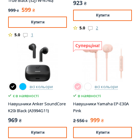
True Black (S2JTW-N740)
923
₴
599
999
₴
₴
Купити
Купити
5.0
2
5.0
1
Суперціна!
всі кольори
всі кольори
є в наявності
в наявності
Навушники Anker SoundCore
Навушники Yamaha EP-E30A
K20i Black (A3994G11)
Pink
969
999
2 556
₴
₴
₴
Купити
Купити