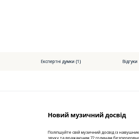
Експертні думки (1)
Відгуки
Новий музичний досвід
Поліпшуйте свій музичний досвід із навушни
звуку та вражаючим 72 годинам безперервно