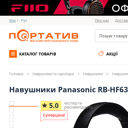
Укр
/
Рус
Про нас
Достав
КАТАЛОГ ТОВАРІВ
АКЦІЇ
Головна
Навушники та гарнітури
Навушники
Навушник
Навушники Panasonic RB-HF63
експерти
5.0
рекомендують
Суперціна!