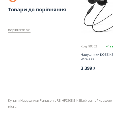
Товари до порівняння
порівняти усі
Код: 99562
є 
Навушники KOSS K
Wireless
3 399
₴
Купити Навушники Panasonic RB-HF630BG-K Black за найкращою цін
міста.