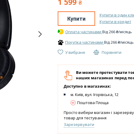
1 599
₴
Купити в один клі
Купити
Купити в кредит
Оплата частинами
Вiд
266
₴
/місяць
Покупка частинами
Вiд
266
₴
/місяць
У вибране
Порівняти
Ви можете протестувати то
наших магазинах перед по
Доступно в магазинах:
м. Київ, вул. Ігорівська, 12
Поштова Площа
Просто вибери магазин і зарезерв
товар для тестування
Зарезервувати