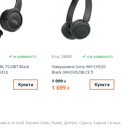
в наявності
Код: 38680
є в наявності
BL T520BT Black
Навушники Sony WH-CH520
KEU)
Black (WHCH520B.CE7)
1 999
₴
Купити
Купити
1 699
₴
по всій Україні: Київ, Львів, Дніпро, Одеса, Харків та інші