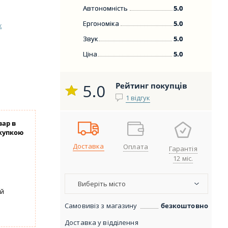
Автономність
5.0
Ергономіка
5.0
к
Звук
5.0
Ціна
5.0
5.0
Рейтинг покупців
1 відгук
вар в
купкою
Доставка
Оплата
Гарантія
12 міс.
Виберіть місто
уй
Самовивіз з магазину
безкоштовно
Доставка у відділення