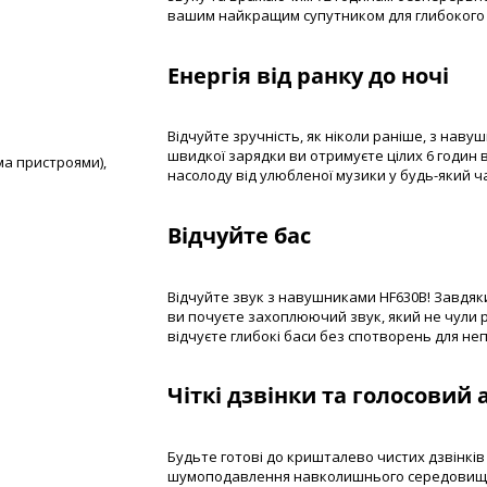
вашим найкращим супутником для глибокого з
Енергія від ранку до ночі
Відчуйте зручність, як ніколи раніше, з наву
швидкої зарядки ви отримуєте цілих 6 годин
ома пристроями),
насолоду від улюбленої музики у будь-який час
Відчуйте бас
Відчуйте звук з навушниками HF630B! Завдяк
ви почуєте захоплюючий звук, який не чули р
відчуєте глибокі баси без спотворень для н
Чіткі дзвінки та голосовий 
Будьте готові до кришталево чистих дзвінків
шумоподавлення навколишнього середовища (E