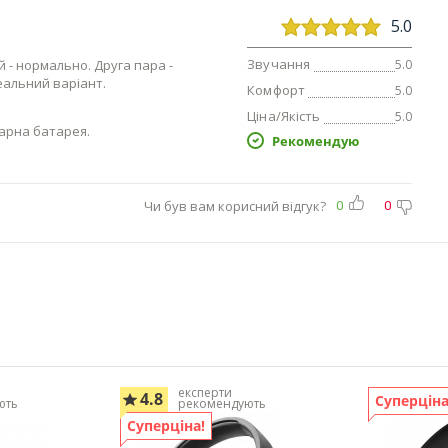
5.0
Звучання
й - нормально. Друга пара -
5.0
еальний варіант.
Комфорт
5.0
Ціна/Якість
5.0
Гарна батарея.
Рекомендую
Чи був вам корисний відгук?
0
0
експерти
4.8
Суперціна
ють
рекомендують
Суперціна!