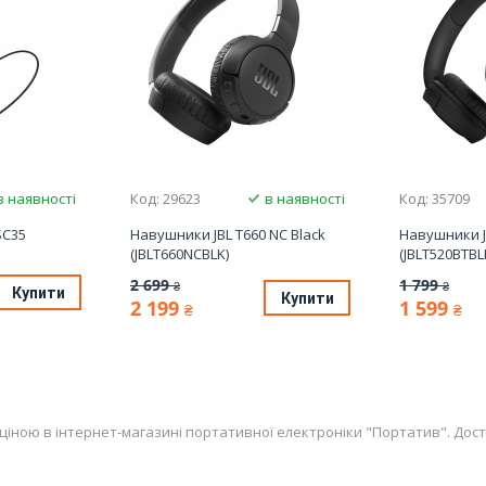
в наявності
Код: 29623
в наявності
Код: 35709
SC35
Навушники JBL T660 NC Black
Навушники J
(JBLT660NCBLK)
(JBLT520BTBL
2 699
1 799
₴
₴
Купити
Купити
2 199
1 599
₴
₴
ою в інтернет-магазині портативної електроніки "Портатив". Доставка 