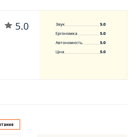
5.0
Звук
5.0
Ергономіка
5.0
Автономність
5.0
Ціна
5.0
итання