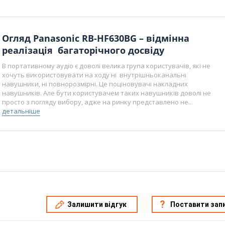
Огляд Panasonic RB-HF630BG – відмінна
реалізація багаторічного досвіду
В портативному аудіо є доволі велика група користувачів, які не
хочуть використовувати на ходу ні внутрішньоканальні
навушники, ні повнорозмірні. Це поціновувачі накладних
навушників. Але бути користувачем таких навушників доволі не
просто з погляду вибору, адже на ринку представлено не...
детальніше
Залишити відгук
Поставити зап