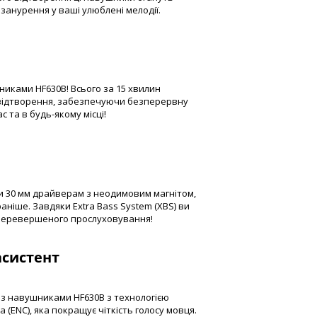
анурення у ваші улюблені мелодії.
шниками HF630B! Всього за 15 хвилин
 відтворення, забезпечуючи безперервну
 та в будь-якому місці!
и 30 мм драйверам з неодимовим магнітом,
аніше. Завдяки Extra Bass System (XBS) ви
еперевершеного прослуховування!
асистент
 з навушниками HF630B з технологією
NC), яка покращує чіткість голосу мовця.