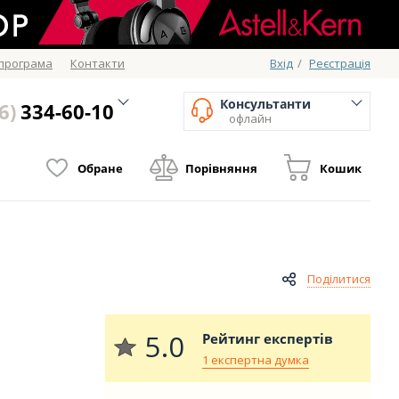
 програма
Контакти
Вхід
/
Реєстрація
Консультанти
6)
334-60-10
офлайн
Обране
Порівняння
Кошик
Поділитися
5.0
Рейтинг експертів
1 експертна думка