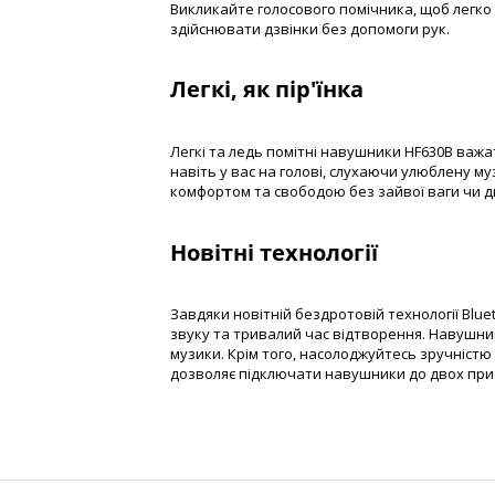
Викликайте голосового помічника, щоб легко
здійснювати дзвінки без допомоги рук.
Легкі, як пір'їнка
Легкі та ледь помітні навушники HF630B важа
навіть у вас на голові, слухаючи улюблену м
комфортом та свободою без зайвої ваги чи 
Новітні технології
Завдяки новітній бездротовій технології Blue
звуку та тривалий час відтворення. Навушник
музики. Крім того, насолоджуйтесь зручніст
дозволяє підключати навушники до двох при