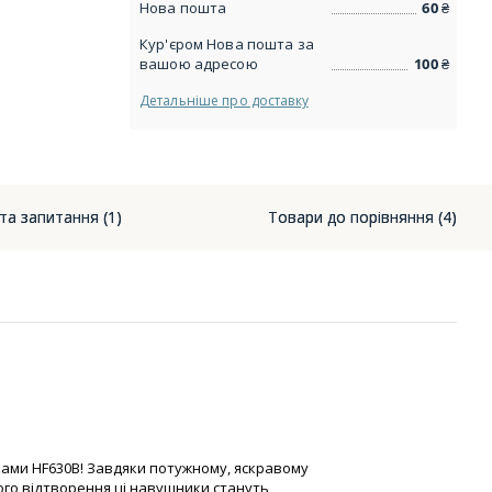
Нова пошта
60
₴
Кур'єром Нова пошта за
вашою адресою
100
₴
Детальніше про доставку
 та запитання (1)
Товари до порівняння (4)
ками HF630B! Завдяки потужному, яскравому
го відтворення ці навушники стануть