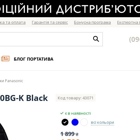
ка та оплата
Гарантія та сервіс
Бонусна програма
Експертна
(09
БЛОГ ПОРТАТИВА
и Panasonic
0BG-K Black
Код товару: 43071
є в наявності
всі кольори
1 899
₴