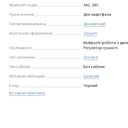
Bluetooth кодек
AAC, SBC
Призначення
Для смартфона
Тип випромінювача
Динамічний
Акустичне оформлення
Закриті
Multipoint (робота з дв
Особливості
Регулятор гучності
Тип кріплення
Оголів'я
Тип кабелю
Без кабелю
Матеріал амбушюр
Шкірзам
Колір
Чорний
Всі характеристики