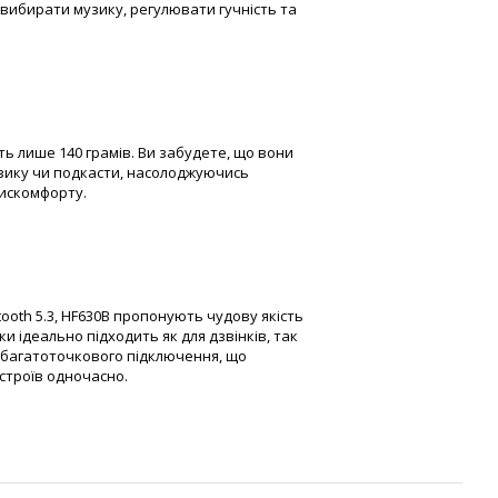
 вибирати музику, регулювати гучність та
ть лише 140 грамів. Ви забудете, що вони
узику чи подкасти, насолоджуючись
дискомфорту.
tooth 5.3, HF630B пропонують чудову якість
и ідеально підходить як для дзвінків, так
ю багатоточкового підключення, що
строїв одночасно.