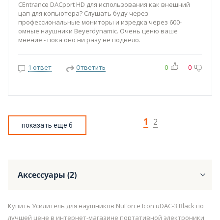
CEntrance DACport HD для использования как внешний
цап для копьютера? Слушать буду через
профессиональные мониторы и изредка через 600-
омные наушники Beyerdynamic. Очень ценю ваше
мнение - пока оно ни разу не подвело.
1 ответ
Ответить
0
0
1
2
показать еще 6
Аксессуары (2)
Купить Усилитель для наушников NuForce Icon uDAC-3 Black по
лучшей цене в интернет-магазине портативной электроники