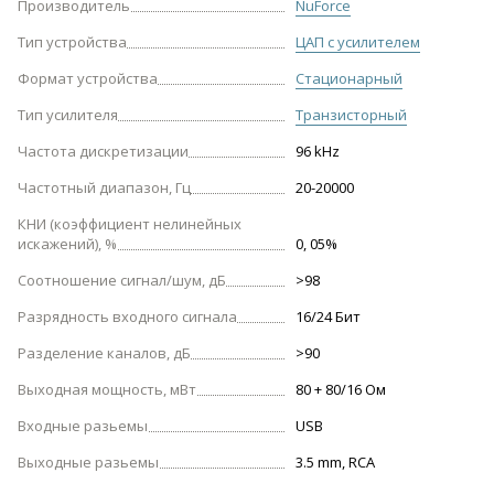
Производитель
NuForce
Тип устройства
ЦАП с усилителем
Формат устройства
Стационарный
Тип усилителя
Транзисторный
Частота дискретизации
96 kHz
Частотный диапазон, Гц
20-20000
КНИ (коэффициент нелинейных
искажений), %
0, 05%
Соотношение сигнал/шум, дБ
>98
Разрядность входного сигнала
16/24 Бит
Разделение каналов, дБ
>90
Выходная мощность, мВт
80 + 80/16 Ом
Входные разьемы
USB
Выходные разьемы
3.5 mm, RCA