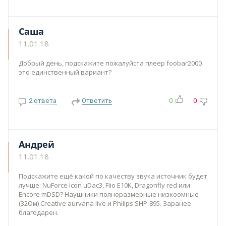
Саша
11.01.18
Добрый день, подскажите пожалуйста плеер foobar2000
это единственный вариант?
2 ответа
Ответить
0
0
Андрей
11.01.18
Подскажите ещё какой по качеству звука источник будет
лучше: NuForce Icon uDac3, Fiio E10K, Dragonfly red или
Encore mDSD? Наушники полноразмерные низкоомные
(32Ом) Creative aurvana live и Philips SHP-895. Заранее
благодарен.