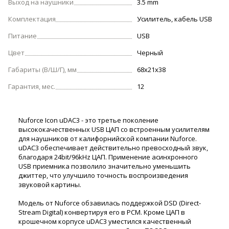
Выход на наушники
3.5 mm
Комплектация
Усилитель, кабель USB
Питание
USB
Цвет
Черный
Габариты (В/Ш/Г), мм
68x21x38
Гарантия, мес.
12
Nuforce Icon uDAC3 - это третье поколение
высококачественных USB ЦАП со встроенным усилителям
для наушников от калифорнийской компании Nuforce.
uDAC3 обеспечивает действительно превосходный звук,
благодаря 24bit/96kHz ЦАП. Применение асинхронного
USB приемника позволило значительно уменьшить
джиттер, что улучшило точность воспроизведения
звуковой картины.
Модель от Nuforce обзавилась поддержкой DSD (Direct-
Stream Digital) конвертируя его в PCM. Кроме ЦАП в
крошечном корпусе uDAC3 уместился качественный