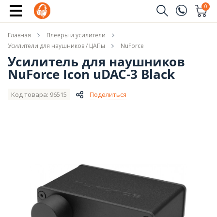
Сообщить о поступлении
0
Заказать звонок
Главная
Плееры и усилители
(096)
Имя
Усилители для наушников / ЦАПы
NuForce
Усилитель для наушников
(044)
NuForce Icon uDAC-3 Black
Телефон
Код товара: 96515
Поделиться
Отправить