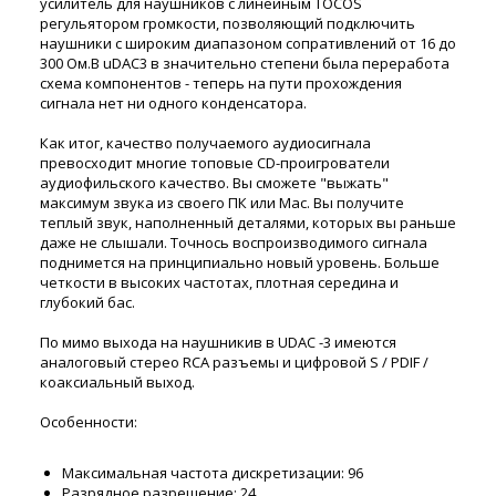
усилитель для наушников с линейным TOCOS
регульятором громкости, позволяющий подключить
наушники с широким диапазоном сопративлений от 16 до
300 Ом.В uDAC3 в значительно степени была переработа
схема компонентов - теперь на пути прохождения
сигнала нет ни одного конденсатора.
Как итог, качество получаемого аудиосигнала
превосходит многие топовые CD-проигрователи
аудиофильского качество. Вы сможете "выжать"
максимум звука из своего ПК или Mac. Вы получите
теплый звук, наполненный деталями, которых вы раньше
даже не слышали. Точнось воспроизводимого сигнала
поднимется на принципиально новый уровень. Больше
четкости в высоких частотах, плотная середина и
глубокий бас.
По мимо выхода на наушникив в UDAC -3 имеются
аналоговый стерео RCA разъемы и цифровой S / PDIF /
коаксиальный выход.
Особенности:
Максимальная частота дискретизации: 96
Разрядное разрешение: 24