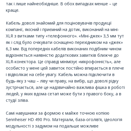
так і лише найнеобхідніше. В обох випадках менше – це
краще.
Кабель доволі знайомий для поціновувачів продукції
компанії, якісний і приємний на дотик, виконаний на міні-
XLR з витками типу «телефонного». «Міні-джек» 3,5 мм тут
як і слід було очікувати оснащено перехідником на «джек»
6,3 мм. Від попередніх кабелів виконаних подібним чином
відрізняється наявністю додаткових завитків ближче до
XLR-конектора. Це справді мінімізує «мікрофонність», але
особисто у мене цей завиток постійно впирається в плече
і відволікає на себе увагу. Кабель можна підключити в
будь-яку з чаш – ліву чи праву, на вибір, що доволі рідку
зустрічається, але це надзвичайно важлива фішка в роботі
людей, у яких вдома сетап може бути з правого боку, а в
студії зліва.
Самі навушники за формою є майже точною копією
Sennheiser HD 490 Pro. Матеріали, база-оголів’я, ідеологія
модульності з задумом на подальше можливе