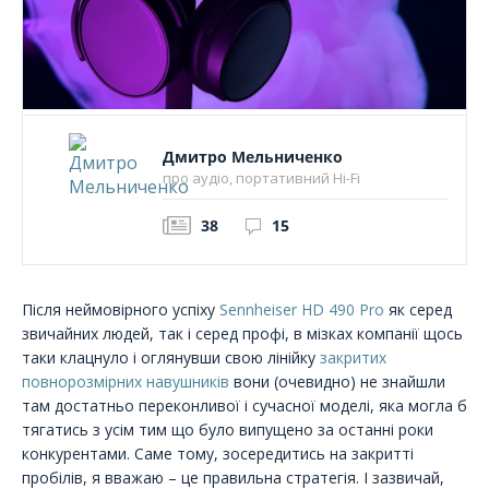
Дмитро Мельниченко
про аудіо, портативний Hi-Fi
38
15
Після неймовірного успіху
Sennheiser HD 490 Pro
як серед
звичайних людей, так і серед профі, в мізках компанії щось
таки клацнуло і оглянувши свою лінійку
закритих
повнорозмірних навушників
вони (очевидно) не знайшли
там достатньо переконливої і сучасної моделі, яка могла б
тягатись з усім тим що було випущено за останні роки
конкурентами. Саме тому, зосередитись на закритті
пробілів, я вважаю – це правильна стратегія. І зазвичай,