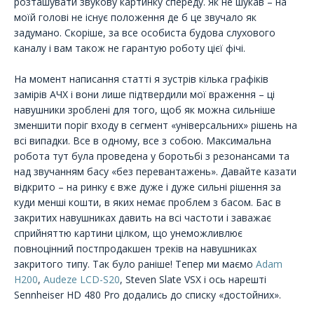
розташувати звукову картинку спереду. Як не шукав – на
моїй голові не існує положення де б це звучало як
задумано. Скоріше, за все особиста будова слухового
каналу і вам також не гарантую роботу цієї фічі.
На момент написання статті я зустрів кілька графіків
замірів АЧХ і вони лише підтвердили мої враження – ці
навушники зроблені для того, щоб як можна сильніше
зменшити поріг входу в сегмент «універсальних» рішень на
всі випадки. Все в одному, все з собою. Максимальна
робота тут була проведена у боротьбі з резонансами та
над звучанням басу «без перевантажень». Давайте казати
відкрито – на ринку є вже дуже і дуже сильні рішення за
куди менші кошти, в яких немає проблем з басом. Бас в
закритих навушниках давить на всі частоти і заважає
сприйняттю картини цілком, що унеможливлює
повноцінний постпродакшен треків на навушниках
закритого типу. Так було раніше! Тепер ми маємо
Adam
H200
,
Audeze LCD-S20
, Steven Slate VSX і ось нарешті
Sennheiser HD 480 Pro додались до списку «достойних».