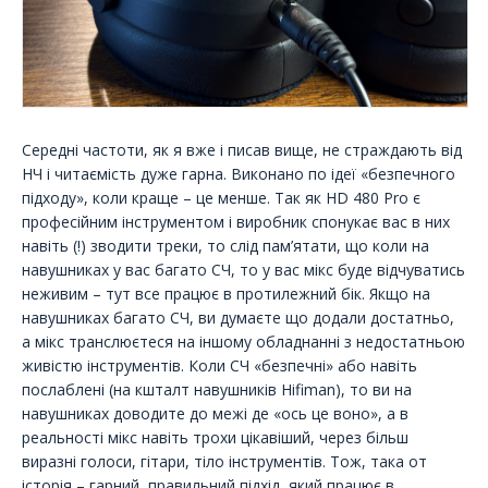
Середні частоти, як я вже і писав вище, не страждають від
НЧ і читаємість дуже гарна. Виконано по ідеї «безпечного
підходу», коли краще – це менше. Так як HD 480 Pro є
професійним інструментом і виробник спонукає вас в них
навіть (!) зводити треки, то слід пам’ятати, що коли на
навушниках у вас багато СЧ, то у вас мікс буде відчуватись
неживим – тут все працює в протилежний бік. Якщо на
навушниках багато СЧ, ви думаєте що додали достатньо,
а мікс транслюєтеся на іншому обладнанні з недостатньою
живістю інструментів. Коли СЧ «безпечні» або навіть
послаблені (на кшталт навушників Hifiman), то ви на
навушниках доводите до межі де «ось це воно», а в
реальності мікс навіть трохи цікавіший, через більш
виразні голоси, гітари, тіло інструментів. Тож, така от
історія – гарний, правильний підхід, який працює в