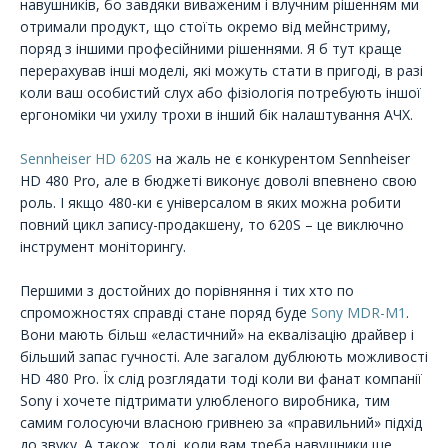
навушників, бо завдяки виваженим і влучним рішенням ми
отримали продукт, що стоїть окремо від мейнстриму,
поряд з іншими професійними рішеннями. Я б тут краще
перерахував інші моделі, які можуть стати в пригоді, в разі
коли ваш особистий слух або фізіологія потребують іншої
ергономіки чи ухилу трохи в інший бік налаштування АЧХ.
Sennheiser HD 620S
на жаль не є конкурентом Sennheiser
HD 480 Pro, але в бюджеті виконує доволі впевнено свою
роль. І якщо 480-ки є універсалом в яких можна робити
повний цикл запису-продакшену, то 620S – це виключно
інструмент моніторингу.
Першими з достойних до порівняння і тих хто по
спроможностях справді стане поряд буде
Sony MDR-M1
.
Вони мають більш «еластичний» на еквалізацію драйвер і
більший запас гучності. Але загалом дублюють можливості
HD 480 Pro. Їх слід розглядати тоді коли ви фанат компанії
Sony і хочете підтримати улюбленого виробника, тим
самим голосуючи власною гривнею за «правильний» підхід
до звуку. А також, тоді, коли вам треба навушники ще