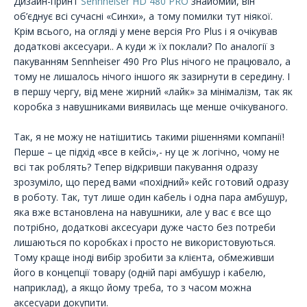
Дизайн-принт
Sennheiser HD 480 PRO
знайомий, він
об’єднує всі сучасні «Синхи», а тому помилки тут ніякої.
Крім всього, на огляді у мене версія Pro Plus і я очікував
додаткові аксесуари.. А куди ж їх поклали? По аналогії з
пакуванням Sennheiser 490 Pro Plus нічого не працювало, а
тому не лишалось нічого іншого як зазирнути в середину. І
в першу чергу, від мене жирний «лайк» за мінімалізм, так як
коробка з навушниками виявилась ще менше очікуваного.
Так, я не можу не натішитись такими рішеннями компанії!
Перше – це підхід «все в кейсі»,- ну це ж логічно, чому не
всі так роблять? Тепер відкривши пакування одразу
зрозуміло, що перед вами «похідний» кейс готовий одразу
в роботу. Так, тут лише один кабель і одна пара амбушур,
яка вже встановлена на навушники, але у вас є все що
потрібно, додаткові аксесуари дуже часто без потреби
лишаються по коробках і просто не використовуються.
Тому краще іноді вибір зробити за клієнта, обмеживши
його в концепції товару (одній парі амбушур і кабелю,
наприклад), а якщо йому треба, то з часом можна
аксесуари докупити.