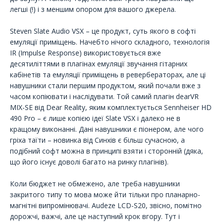
легші (!) і з меншим опором для вашого джерела.
Steven Slate Audio VSX – це продукт, суть якого в софті
емуляції приміщень. Начебто нічого складного, технологія
IR (Impulse Response) використовується вже
десятиліттями в плагінах емуляції звучання гітарних
кабінетів та емуляції приміщень в ревербераторах, але ці
навушники стали першим продуктом, який почали вже з
часом копіювати і наслідувати. Той самий плагін dearVR
MIX-SE від Dear Reality, яким комплектується Sennheiser HD
490 Pro – є лише копією ідеї Slate VSX і далеко не в
кращому виконанні. Дані навушники є піонером, але чого
гріха таїти – новинка від Синхів є більш сучасною, а
подібний софт можна в принципі взяти і сторонній (дяка,
що його існує доволі багато на ринку плагінів).
Коли бюджет не обмежено, але треба навушники
закритого типу то мова може йти тільки про планарно-
магнітні випромінювачі. Audeze LCD-S20, звісно, помітно
дорожчі, важчі, але це наступний крок вгору. Тут і