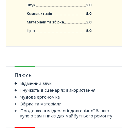
Звук
5.0
Комплектація
5.0
Матеріали та збірка
5.0
Ціна
5.0
Плюсы
Відмінний звук
Гнучкість в сценаріях використання
Чудова ергономіка
Збірка та матеріали
Продовження ідеології довговічної бази з
купою замінників для майбутнього ремонту