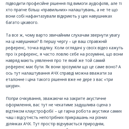
підводити професійне рішення під вимоги аудіофілів, але ті
хто прагне більш «правильних» налаштувань, а не те що
вони собі нафантазували відкриють у цих навушниках
багато цікавого.
Та все ж, чому варто звичайним слухачам звернути увагу
на ці навушники? В першу чергу – це ваш справжній
референс, точка відліку. Коли оглядачі у своїх відео кажуть
про їх референс, я часто ловлю себе на розумінні, що вони
навряд мають уявлення про те який же той самий
референс має бути. Як вони зрозуміли що це саме воно? А
ось тут налаштування АЧХ справді можна вважати за
еталонне і ціна такого рішення вже не дере з вас «три
шкури».
Попри очікування, зважаючи на закрите акустичне
оформлення, вас тут не чекатиме задушлива сцена з
відтінком клаустрофобії – це гарна робота акустики самих
чаш і відсутність непотрібних прикрашань на різних
ділянках АЧХ. Тут простір відчувається природнім,