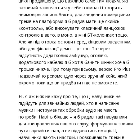
цикл продакшену, що важливо саме тим людям, які
зазвичай зачиняються у себе в кімнаті і творять
неймовірні записи. Звісно, для зведення комерційних
треків на платформи я б радив мати ще якийсь
«контроль», або виконувати класичний ланцюжок
контролю в авто, в моно, в міні БТ-колонках тощо.
Але як підготовка основи перед кінцевим зведенням,
або для фіналізації демо – це топ. Та через
відсутність додаткових амбушур, оголів’я,
додаткового кабелю я б хотів бачити цінник хоча б
трошки нижче. При тому при всьому, версію Pro Plus
надзвичайно рекомендую через зручний кейс, який
окремо поки що ви придбати ніде не зможете.
Ні, я аж ніяк не кажу про те, що ці навушники не
підійдуть для звичайних людей, хто в написанні
музики і інструментах обробки аудіо не мають
потреби. Навіть більше – я б радив такі навушники
для «виправлення» вашого слуху, формування звички
чути гарний сигнал, а не піддаватись емоції. Ці
навушники дають і настрій, і розкривають треки в