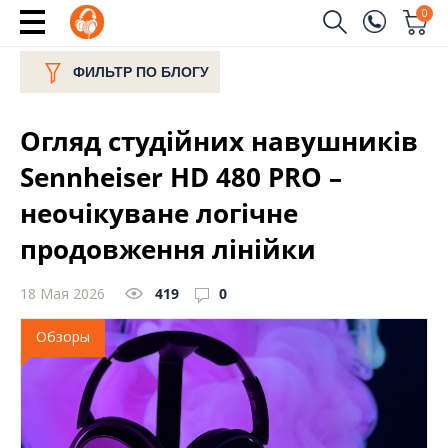
0
Заказать звонок
ФИЛЬТР ПО БЛОГУ
(096)
Имя
Огляд студійних навушників
(044)
Телефон
Sennheiser HD 480 PRO –
неочікуване логічне
продовження лінійки
Отправить
18 Мая 2026
419
0
Обзоры