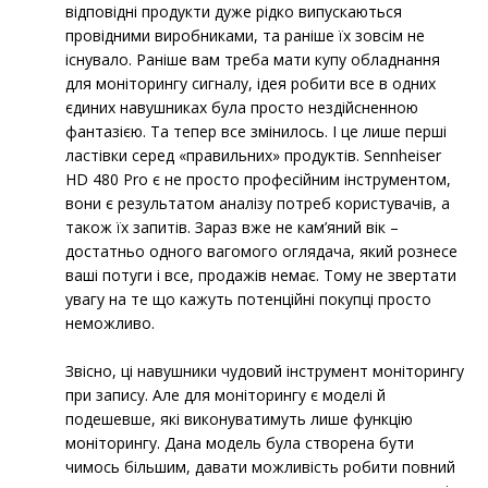
відповідні продукти дуже рідко випускаються
провідними виробниками, та раніше їх зовсім не
існувало. Раніше вам треба мати купу обладнання
для моніторингу сигналу, ідея робити все в одних
єдиних навушниках була просто нездійсненною
фантазією. Та тепер все змінилось. І це лише перші
ластівки серед «правильних» продуктів. Sennheiser
HD 480 Pro є не просто професійним інструментом,
вони є результатом аналізу потреб користувачів, а
також їх запитів. Зараз вже не кам’яний вік –
достатньо одного вагомого оглядача, який рознесе
ваші потуги і все, продажів немає. Тому не звертати
увагу на те що кажуть потенційні покупці просто
неможливо.
Звісно, ці навушники чудовий інструмент моніторингу
при запису. Але для моніторингу є моделі й
подешевше, які виконуватимуть лише функцію
моніторингу. Дана модель була створена бути
чимось більшим, давати можливість робити повний