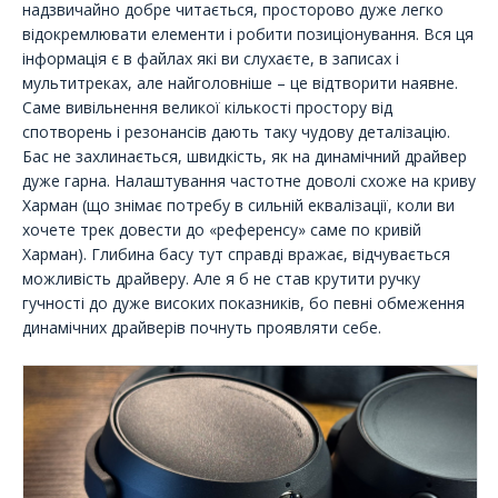
надзвичайно добре читається, просторово дуже легко
відокремлювати елементи і робити позиціонування. Вся ця
інформація є в файлах які ви слухаєте, в записах і
мультитреках, але найголовніше – це відтворити наявне.
Саме вивільнення великої кількості простору від
спотворень і резонансів дають таку чудову деталізацію.
Бас не захлинається, швидкість, як на динамічний драйвер
дуже гарна. Налаштування частотне доволі схоже на криву
Харман (що знімає потребу в сильній еквалізації, коли ви
хочете трек довести до «референсу» саме по кривій
Харман). Глибина басу тут справді вражає, відчувається
можливість драйверу. Але я б не став крутити ручку
гучності до дуже високих показників, бо певні обмеження
динамічних драйверів почнуть проявляти себе.