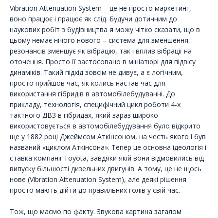
Vibration Attenuation System – це не просто маркетинг,
воно працює і працює як слід. Будучи дотичним до
наукових робіт з будівництва я можу чітко сказати, що в
цьому немає нічого нового – система для зменшення
резонансів зменшує як вібрацію, так і вплив вібрації на
оточення. Просто її застосовано в мініатюрі для підвісу
динаміків. Такий підхід зовсім не дивує, а є логічним,
просто прийшов час, як колись настав час для
використання гібридів в автомобілебудуванні. До
прикладу, технологія, специфічний цикл роботи 4-х
тактного ДВЗ в гібридах, який зараз широко
використовується в автомобілебудування було відкрито
ще у 1882 році Джеймсом Аткінсоном, на честь якого і був
названий «циклом Аткінсона». Тепер це основна ідеологія і
ставка компанії Toyota, завдяки якій вони відмовились від
випуску більшості дизельних двигунів. А тому, це не щось
нове (Vibration Attenuation System), але деякі рішення
просто мають дійти до правильних голів у свій час.
Тож, що маємо по факту. Звукова картина загалом