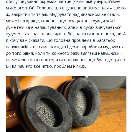
обслуговування окремих частин (з’ємні амбушури, з’ємне
м’яке оголів’я). Головне що візуально вирізняється – звісно
ж, закритий тип чаш. Мудрувати над дизайном не стали,
може і на краще, головне, що вся ця конструкція хоч і
дуже гнучка в налаштуваннях, але й в руках відчувається
чудово, так і на голові сидить без варіативності посадок. А
я хочу вам сказати, що головна проблема в багатьох
навушників – це саме посадка і деякі виробники мудрують
до того рівня, коли ти кожного разу вдягаєш навушники і
не можеш точно повторити положення, що було до цього.
В HD 480 Pro все чітко, проблем ніяких.