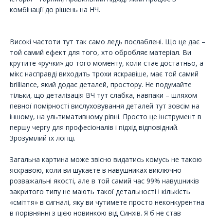
комбінації до рішень на НЧ.
Високі частоти тут так само ледь послаблені. Що це дає –
той самий ефект для того, хто обробляє матеріал. Ви
крутите «ручки» до того моменту, коли стає достатньо, а
мікс насправді виходить трохи яскравіше, має той самий
brilliance, який додає деталей, простору. Не подумайте
тільки, що деталізація ВЧ тут слабка, навпаки – шляхом
певної помірності вислуховування деталей тут зовсім на
іншому, на ультимативному рівні. Просто це інструмент в
першу чергу для професіоналів і підхід відповідний.
Зрозумілий їх логіці.
Загальна картина може звісно видатись комусь не такою
яскравою, коли ви шукаєте в навушниках виключно
розважальні якості, але в той самий час 99% навушників
закритого типу не мають такої детальності і кількість
«сміття» в сигналі, яку ви чутимете просто неконкурентна
в порівнянні з цією новинкою від Синхів. Я б не став