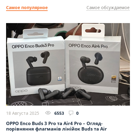
Самое популярное
Самое обсуждаемое
18 Августа 2025
6553
0
13
п
OPPO Enco Buds 3 Pro та Air4 Pro – Огляд-
Ог
порівняння флагманів лінійок Buds та Air
Ти