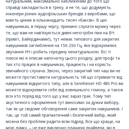
натуральним, максимально наближеним до того що
справді закладається в треку, а не те, що додумують
інженери різних аудіофільських брендів з виробами, що
мають цінник в кільканадцять тисяч «баксів». В цих
навушниках, в першу чергу, приємно слухати музику через
те, що вам не нав’язуються дивні непотрібні піки на ВЧ
(привіт, Байердинамік!), тут немає типового для закритих
навушників заглиблення на 150-250 Гц, яке відокремлює
звучання НЧ і робить середину ненатуральною. Всі ті
плюси які я описав напочатку цього розділу, для профі та
тих хто працює в навушниках, працюють і на користь
звичайного слухача. Звісно, через закритий тип чаш ви не
можете протиставити натуральність тій що отримаєте від
навушників відкритого типу, але в Sennheiser HD 480 Pro ви
можете відокремити себе від зовнішнього гомону, а також
всіх хто поряд від того що у вас зараз грає. Тому тип
акустичного оформлення тут виносимо за дужки вибору,
так як це свідоме обговорення саме закритих навушників. І
так, це той самий прагматичний і безпечний вибір, який
можна без проблем радити всім підряд. Все що краще, на
мою думку, ‒ це вже виключно планарні драйвери, які в