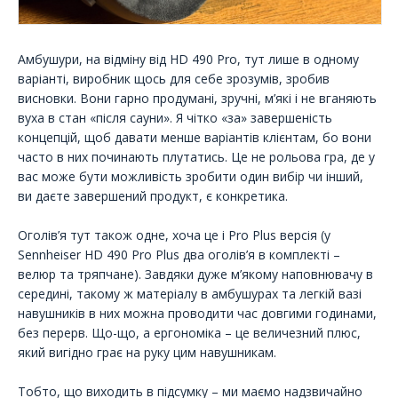
Амбушури, на відміну від HD 490 Pro, тут лише в одному
варіанті, виробник щось для себе зрозумів, зробив
висновки. Вони гарно продумані, зручні, м’які і не вганяють
вуха в стан «після сауни». Я чітко «за» завершеність
концепцій, щоб давати менше варіантів клієнтам, бо вони
часто в них починають плутатись. Це не рольова гра, де у
вас може бути можливість зробити один вибір чи інший,
ви даєте завершений продукт, є конкретика.
Оголів’я тут також одне, хоча це і Pro Plus версія (у
Sennheiser HD 490 Pro Plus два оголів’я в комплекті –
велюр та тряпчане). Завдяки дуже м’якому наповнювачу в
середині, такому ж матеріалу в амбушурах та легкій вазі
навушників в них можна проводити час довгими годинами,
без перерв. Що-що, а ергономіка – це величезний плюс,
який вигідно грає на руку цим навушникам.
Тобто, що виходить в підсумку – ми маємо надзвичайно