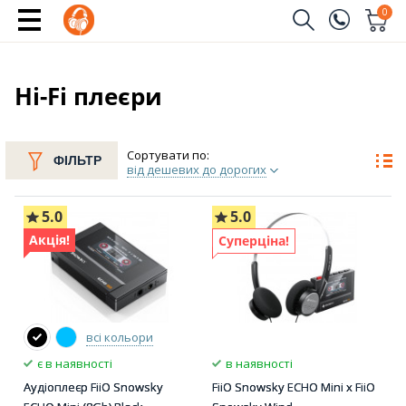
0
Замовити дзвінок
(096)
Ім'я
Hi-Fi плеєри
(044)
Телефон
Сортувати по:
ФІЛЬТР
від дешевих до дорогих
5.0
5.0
Надіслати
Акція!
Суперціна!
всі кольори
є в наявності
в наявності
Аудіоплеєр FiiO Snowsky
FiiO Snowsky ECHO Mini x FiiO