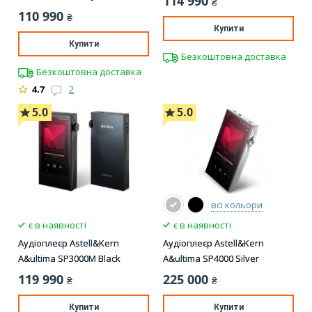
114 990
₴
110 990
₴
Купити
Купити
Безкоштовна доставка
Безкоштовна доставка
4.7
2
5.0
5.0
всі кольори
є в наявності
є в наявності
Аудіоплеєр Astell&Kern
Аудіоплеєр Astell&Kern
A&ultima SP3000M Black
A&ultima SP4000 Silver
119 990
225 000
₴
₴
Купити
Купити