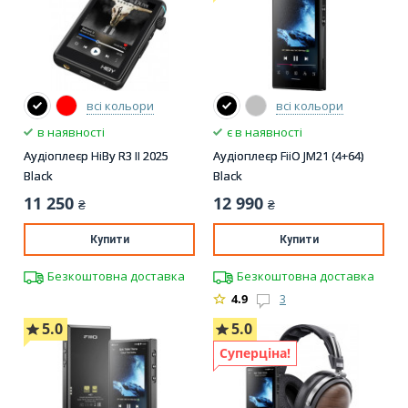
всі кольори
всі кольори
в наявності
є в наявності
Аудіоплеєр HiBy R3 II 2025
Аудіоплеєр FiiO JM21 (4+64)
Black
Black
11 250
12 990
₴
₴
Купити
Купити
Безкоштовна доставка
Безкоштовна доставка
4.9
3
5.0
5.0
Суперціна!