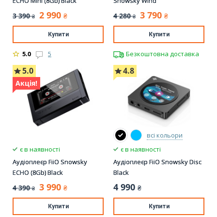
ECHO Mini (8Gb) Black
Snowsky Wind
2 990
3 790
3 390
4 280
₴
₴
₴
₴
Купити
Купити
5.0
5
Безкоштовна доставка
5.0
4.8
Акція!
всі кольори
є в наявності
є в наявності
Аудіоплеєр FiiO Snowsky
Аудіоплеєр FiiO Snowsky Disc
ECHO (8Gb) Black
Black
3 990
4 990
4 390
₴
₴
₴
Купити
Купити