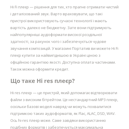
Hi Fi плеєр — рішення для тих, хто прагне отримати чистий
і деталізований звук. Варто враховувати, що такі
пристрої використовують сучасні технології і мають
вартість далеко не бюджетну. Зате вони підтримують
найпопулярніші аудіоформати високої роздільної
здатності, за рахунок чого і забезпечується чудове
звучання композицій. У магазині Портатив ви можете Hi Fi
плеєр купити за найвигіднішою в Україні ціною з
офіційною гарантією якості. Доступна оплата частинами.
Також можна оформити кредит.
Що таке Hi res плеєр?
Hi res плеєр — це пристрій, який допомагає відтворювати
файли з високим бітрейтом. Це нестандартний MP3 плеєр,
оскільки базові моделі навряд чи можуть похвалитися
підтримкою таких аудіоформатів, як Flac, ALAC, DSD, WAV.
Ось hi-res плеєр може. Саме завдяки використанню
подібних форматів і забезпечується максимальна