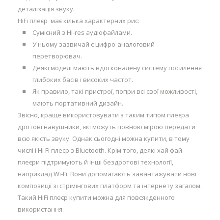
деталізація звуку.
HiFi плеєр має кілька характерних рис:
Сумісний з Hi-res аудіофайлами.
У ньому зазвичай є цифро-аналоговий
перетворювач.
Деякі моделі мають вдосконалену систему посилення
глибоких басів і високих частот.
Як правило, такі пристрої, попри всі свої можливості,
мають портативний дизайн.
Звісно, краще використовувати з таким типом плеєра
дротові навушники, які можуть повною мірою передати
всю якість звуку. Однак сьогодні можна купити, в тому
числі і Hi Fi плеєр з Bluetooth. Крім того, деякі хай фай
плеєри підтримують й інші бездротові технології,
наприклад Wi-Fi. Вони допомагають завантажувати нові
композиції зі стрімінгових платформ та інтернету загалом.
Такий HiFi плеєр купити можна для повсякденного
використання.