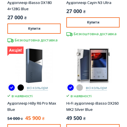
Аудіоплеєр iBasso DX180
Аудіоплеєр Cayin N3 Ultra
4+128G Blue
27 000
₴
27 000
₴
Купити
Купити
Безкоштовна доставка
Безкоштовна доставка
Акція!
всі кольори
всі кольори
в наявності
в наявності
Аудіоплеєр HiBy R6 Pro Max
Hi-Fi аудіоплеєр iBasso DX260
Blue
MK2 Silver Blue
45 900
49 500
54 000
₴
₴
₴