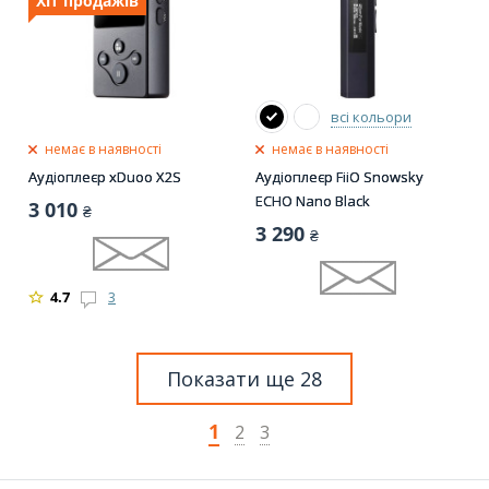
Хіт продажів
всі кольори
немає в наявності
немає в наявності
Аудіоплеєр xDuoo X2S
Аудіоплеєр FiiO Snowsky
ECHO Nano Black
3 010
₴
3 290
₴
4.7
3
Показати ще 28
1
2
3