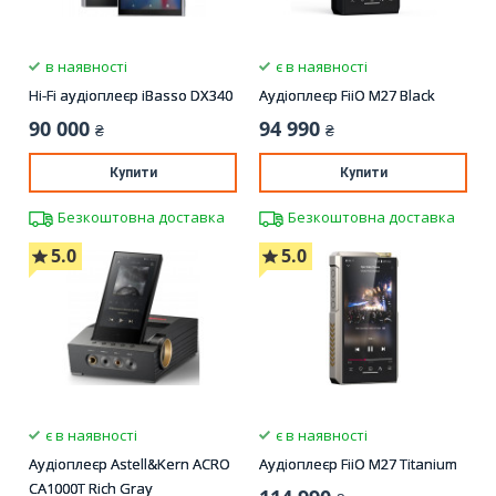
в наявності
є в наявності
Hi-Fi аудіоплеєр iBasso DX340
Аудіоплеєр FiiO M27 Black
90 000
94 990
₴
₴
Купити
Купити
Безкоштовна доставка
Безкоштовна доставка
5.0
5.0
є в наявності
є в наявності
Аудіоплеєр Astell&Kern ACRO
Аудіоплеєр FiiO M27 Titanium
CA1000T Rich Gray