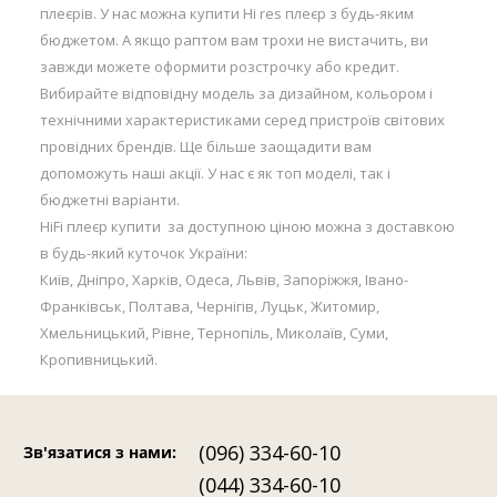
плеєрів. У нас можна купити Hi res плеєр з будь-яким
бюджетом. А якщо раптом вам трохи не вистачить, ви
завжди можете оформити розстрочку або кредит.
Вибирайте відповідну модель за дизайном, кольором і
технічними характеристиками серед пристроїв світових
провідних брендів. Ще більше заощадити вам
допоможуть наші акції. У нас є як топ моделі, так і
бюджетні варіанти.
HiFi плеєр купити за доступною ціною можна з доставкою
в будь-який куточок України:
Київ, Дніпро, Харків, Одеса, Львів, Запоріжжя, Івано-
Франківськ, Полтава, Чернігів, Луцьк, Житомир,
Хмельницький, Рівне, Тернопіль, Миколаїв, Суми,
Кропивницький.
(096) 334-60-10
Зв'язатися з нами
:
(044) 334-60-10