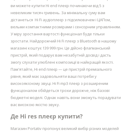
ви можете купити Hi end плеєр починаючи від 5 з
невеликим тисяч гривень. За мінімальну суму вам
дістанеться Hi Fi аудіоплеєр з підсилювачем і ЦАПом,
вельми компактними розмірами і сенсорним управлінням.
У міру зростання вартості функціонал буде тільки
зростати. Найдорожчий Hi Fi плеєр з Bluetooth в нашому
магазині коштує 139 999 грн. Це дійсно флагманський
пристрій, який подарує вам незабутній досвід і дасть
змогу слухати улюблені композиції в найкращій якості.
Пам'ятайте, Hi end плеєр — це пристрій преміального
рівня, який має задовольняти ваші потреби у
високоякісному звуці. Hi Fi mp3 плеєр з розширеним
функціоналом обійдеться трохи дорожче, ніж базові
бюджетні моделі. Однак навіть вони зможуть порадувати
вас високою якістю звуку.
Де Hi res плеєр купити?
Магазин Portativ пропонує великий вибір різних моделей