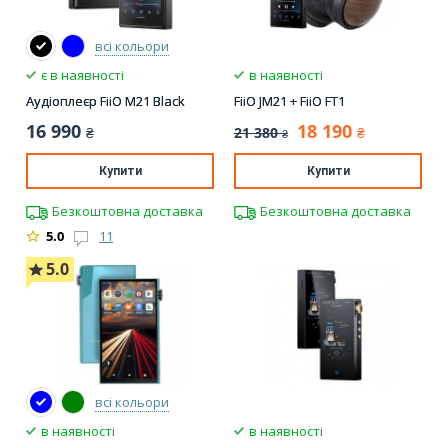
всі кольори
є в наявності
в наявності
Аудіоплеєр FiiO M21 Black
FiiO JM21 + FiiO FT1
16 990
18 190
21 380
₴
₴
₴
Купити
Купити
Безкоштовна доставка
Безкоштовна доставка
5.0
11
5.0
всі кольори
в наявності
в наявності