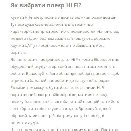
Як вибрати плеєр Hi Fi?
Купити Hi Fi плеєр можна з досить великим розкидом цін.
Тут все дуже сильно залежить від технічних
характеристик пристрою і його можливостей. Наприклад,
моделі з підсилювачем зазвичай коштують дорожче.
Крутий ЦАП у плеєрі також істотно збільшить його
вартість.
Як і всі класичні моделі плеєрів, Hi Fi плеєр з Bluetooth має
вбудований акумулятор, який впливає на автономність
роботи. Враховуйте його об'єм при виборі пристрою, щоб
отримати бажаний час роботи до наступної зарядки.
Розміри теж можуть бути абсолютно різними. Hi Fi
портативний плеєр, найімовірніше, матиме не таку
велику батарею, як більш габаритний пристрій, зате його
легко брати з собою куди завгодно. Враховуйте, щоб
обраний вами пристрій підтримував усі необхідні
формати аудіо.
Що ж стосується вартості, то в нашому магазині Портатив