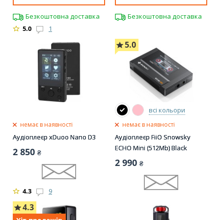
Безкоштовна доставка
Безкоштовна доставка
5.0
1
5.0
всі кольори
немає в наявності
немає в наявності
Аудіоплеєр xDuoo Nano D3
Аудіоплеєр FiiO Snowsky
ECHO Mini (512Mb) Black
2 850
₴
2 990
₴
4.3
9
4.3