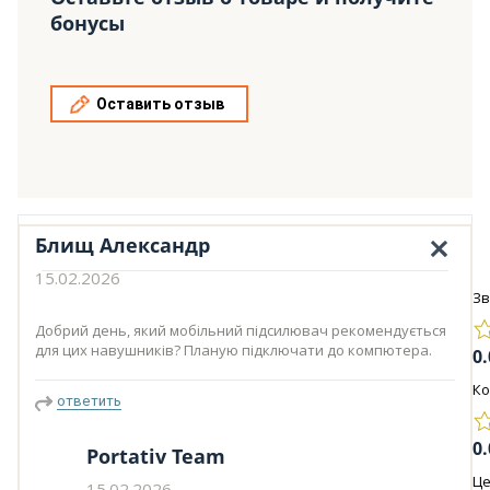
бонусы
Оставить отзыв
Блищ Александр
15.02.2026
Зв
Добрий день, який мобільний підсилювач рекомендується
для цих навушників? Планую підключати до компютера.
0.
К
ответить
0.
Portativ Team
Це
15.02.2026