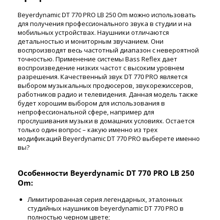
Beyerdynamic DT 770 PRO LB 250 Om можно использовать
для получения профессионального звука в студии и на
мобильных устройствах. Наушники отличаются
детальностью и мониторным звучанием. Они
воспроизводят весь частотный диапазон с невероятной
точностью. Применение системы Bass Reflex дает
воспроизведение низких частот с высоким уровнем
разрешения. Качественный звук DT 770 PRO является
выбором музыкальных продюсеров, звукорежиссеров,
работников радио и телевидения. Данная модель также
будет хорошим выбором для использования в
непрофессиональной сфере, например для
прослушивания музыки в домашних условиях. Остается
только один вопрос – какую именно из трех
модификаций Beyerdynamic DT 770 PRO выберете именно
вы?
Особенности Beyerdynamic DT 770 PRO LB 250
Om:
Лимитированная серия легендарных, эталонных
студийных наушников beyerdynamic DT 770 PRO в
полностью черном цвете;