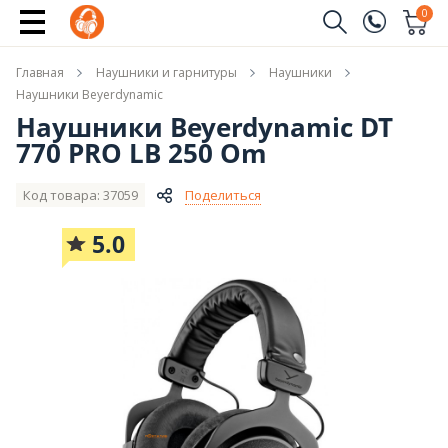
Купить
0
Заказать звонок
Главная
Наушники и гарнитуры
Наушники
(096)
Имя
Наушники Beyerdynamic
Наушники Beyerdynamic DT
(044)
770 PRO LB 250 Om
Телефон
Код товара: 37059
Поделиться
5.0
Отправить