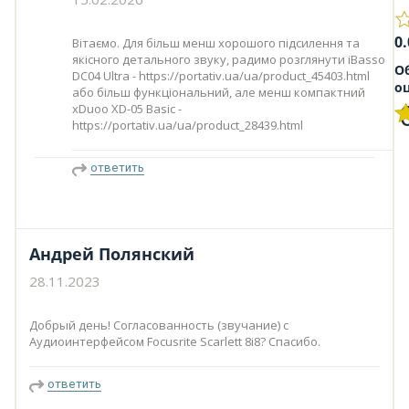
0.
Вітаємо. Для більш менш хорошого підсилення та
якісного детального звуку, радимо розглянути iBasso
О
DC04 Ultra - https://portativ.ua/ua/product_45403.html
о
або більш функціональний, але менш компактний
xDuoo XD-05 Basic -
https://portativ.ua/ua/product_28439.html
ответить
Андрей Полянский
28.11.2023
Добрый день! Согласованность (звучание) с
Аудиоинтерфейсом Focusrite Scarlett 8i8? Спасибо.
ответить