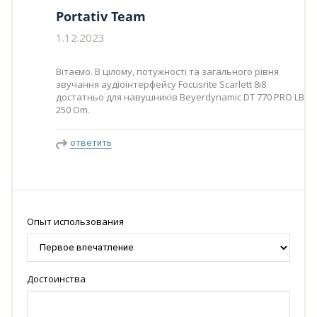
Portativ Team
1.12.2023
Вітаємо. В цілому, потужності та загального рівня
звучання аудіоінтерфейсу Focusrite Scarlett 8i8
достатньо для навушників Beyerdynamic DT 770 PRO LB
250 Om.
ответить
Опыт использования
Достоинства