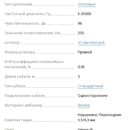
Тип крепления
Оголовье
Частотный диапазон, Гц
5-35000
Чувствительность, дБ
96
Значение сопротивления, Ом
250
Штекер
3.5 мм mini-jack
Форма штекера
Прямой
КНИ (коэффициент нелинейных
искажений), %
0.05
Длина кабеля, м
3
Тип кабеля
Стандартный
Подключение кабеля
Одностороннее
Материал амбушюр
Велюр
Наушники, Переходник
Комплектация
3.5/6.3 мм
Цвет
Черный