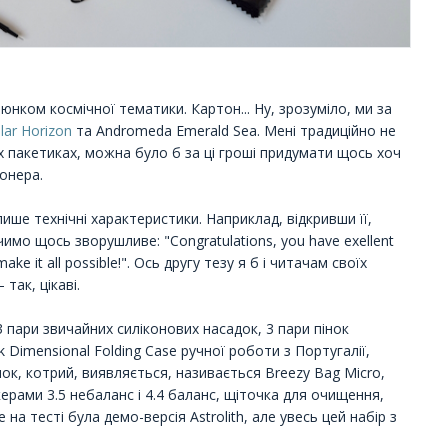
нком космічної тематики. Картон... Ну, зрозуміло, ми за
llar Horizon
та Andromeda Emerald Sea. Мені традиційно не
 пакетиках, можна було б за ці гроші придумати щось хоч
онера.
ише технічні характеристики. Наприклад, відкривши її,
мо щось зворушливе: "Congratulations, you have exellent
ake it all possible!". Ось другу тезу я б і читачам своїх
 так, цікаві.
3 пари звичайних силіконових насадок, 3 пари пінок
 Dimensional Folding Case ручної роботи з Португалії,
чок, котрий, виявляється, називається Breezy Bag Micro,
керами 3.5 небаланс і 4.4 баланс, щіточка для очищення,
 на тесті була демо-версія Astrolith, але увесь цей набір з