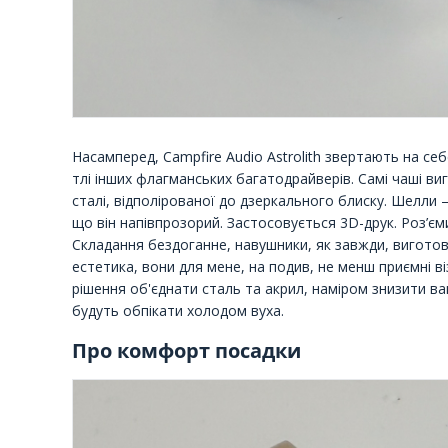
Насамперед, Campfire Audio Astrolith звертають на себ
тлі інших флагманських багатодрайверів. Самі чаші в
сталі, відполірованої до дзеркального блиску. Шелли 
що він напівпрозорий. Застосовується 3D-друк. Роз’єм
Складання бездоганне, навушники, як завжди, виготов
естетика, вони для мене, на подив, не менш приємні ві
рішення об'єднати сталь та акрил, наміром знизити ва
будуть обпікати холодом вуха.
Про комфорт посадки