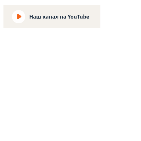
14 Апреля 2026
556
2
Огляд навушників Bang &
Наш канал на YouTube
Olufsen BeoPlay H100.
Сучасний грааль
17 Октября 2025
727
2
Огляд навушників Kali Audio
HP-1 – перший пішов!