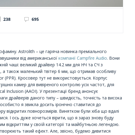
238
695
фаміну. Astrolith – це гаряча новинка преміального
навушники від американської
компанії Campfire Audio
. Вони
ній чаші: великий драйвер 14.2 мм для НЧ та СЧ з
, а також маленький твітер 6 мм, що отримав особливу
or (PPR). Кросовер тут не використовується. Корпус
ішніх камер для вивіреного контролю усіх частот, для
al Inclusion (AAOI). У презентації бренд анонсує
аги драйверів даного типу – швидкість, точність та висока
, особисто я звикла досить іронічно ставитися до
у відкритих повнорозмірів. Винятком були хіба що вдалі
ися. І ось дуже хочеться вірити, що я зараз знову буду
ним відкриттям у своїй категорії та майбутньою легендою.
створюють такий ефект. Але, звісно, будемо дивитися