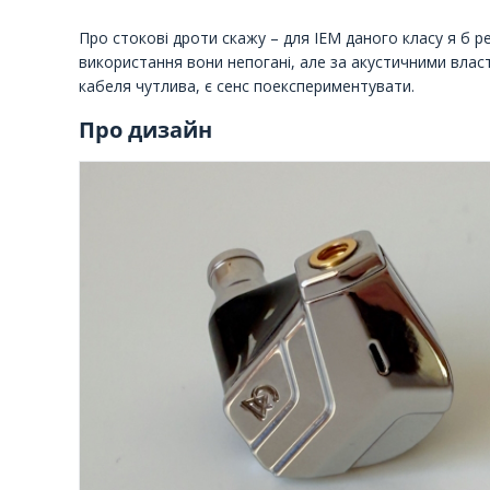
Про стокові дроти скажу – для IEM даного класу я б р
використання вони непогані, але за акустичними вла
кабеля чутлива, є сенс поекспериментувати.
Про дизайн