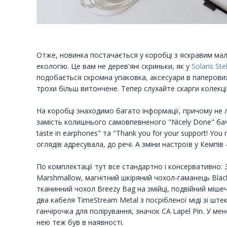
Отже, новинка постачається у коробці з яскравим малю
екологію. Це вам не дерев'яні скриньки, як у
Solaris Ste
подобається скромна упаковка, аксесуари в паперових
трохи більш витончене. Тепер слухайте скарги колекці
На коробці знаходимо багато інформації, причому не л
замість колишнього самовпевненого "Nicely Done" бачи
taste in earphones" та "Thank you for your support! You m
оглядів адресувала, до речі. А зміни настроїв у Кемпів –
По комплектації тут все стандартно і консервативно: 
Marshmallow, магнітний шкіряний чохол-гаманець Black
тканинний чохол Breezy Bag на змійці, подвійний міше
два кабеля TimeStream Metal з посрібленої міді зі ште
ганчірочка для полірування, значок CA Lapel Pin. У мене
нею теж був в наявності.