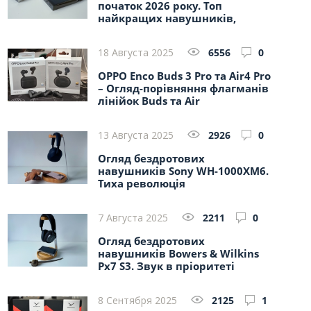
початок 2026 року. Топ
найкращих навушників,
плеєрів, ЦАПів
18 Августа 2025
6556
0
OPPO Enco Buds 3 Pro та Air4 Pro
– Огляд-порівняння флагманів
лінійок Buds та Air
13 Августа 2025
2926
0
Огляд бездротових
навушників Sony WH-1000XM6.
Тиха революція
7 Августа 2025
2211
0
Огляд бездротових
навушників Bowers & Wilkins
Px7 S3. Звук в пріоритеті
8 Сентября 2025
2125
1