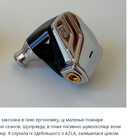
Я закохана в їхню ергономіку, ці маленькі планари
х сеансів. Щоправда, в плані пасивної шумоізоляції вони
шюр. Я слухала їх здебільшого з AZLA, залишилася цілком