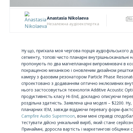
Anastasia Nikolaeva
Незалежна аудіоекспертка
Ну що, приїхала моя чергова порція аудіофільського до
сегменту, топові чисто планарні внутрішньоканальні 
пропонують по два магнепланарні випромінювачі в кож
покращеною механікою і оновленим дизайном решітки
камеру з фазовим резонатором Particle Phase Resonat
спроектовано з додаванням оптично інклюзивних внутр
нього застосовується технологія Additive Acoustic Optic
продуктивність класу Hi-End, докладно описуючи перев
роздільна здатність. Заявлена ціна моделі – $2200. Ну
планарних IEM, завжди віддаючи перевагу форм-фактор
Campfire Audio Supermoon
, вони мені справді сподобал
тестувати дійсно унікальний виріб, який стане серйоз
Принаймні, доросла вартість і маркетингові обіцянки 