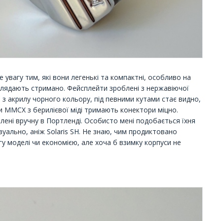
е увагу тим, які вони легенькі та компактні, особливо на
иглядають стримано. Фейсплейти зроблені з нержавіючої
– з акрилу чорного кольору, під певними кутами стає видно,
и MMCX з берилієвої міді тримають конектори міцно.
лені вручну в Портленді. Особисто мені подобається їхня
зуально, аніж Solaris SH. Не знаю, чим продиктовано
гу моделі чи економією, але хоча б взимку корпуси не