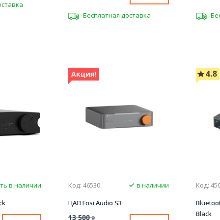
оставка
Бесплатная доставка
Бе
4.8
Акция!
ть в наличии
Код: 46530
в наличии
Код: 45
ck
ЦАП Fosi Audio S3
Bluetoo
Black
13 500
₴