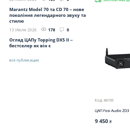
Marantz Model 70 та CD 70 ‒ нове
покоління легендарного звуку та
стилю
13 Июля 2026
178
0
Огляд ЦАПу Topping DX5 II ‒
бестселер як він є
все публикации
Код: 46105
ЦАП Fosi Audio ZD3
9 450
₴