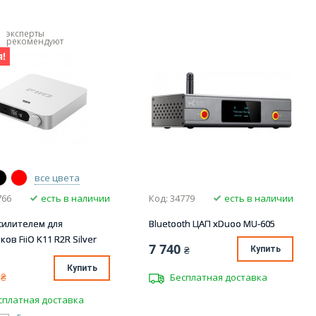
эксперты
рекомендуют
!
все цвета
766
есть в наличии
Код: 34779
есть в наличии
силителем для
Bluetooth ЦАП xDuoo MU-605
ов FiiO K11 R2R Silver
7 740
₴
Купить
Купить
₴
Бесплатная доставка
сплатная доставка