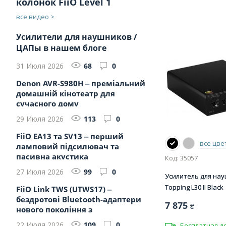
колонок FiiO Level 1
все видео >
Усилители для наушников /
ЦАПы в нашем блоге
31 Июля 2026
68
0
Denon AVR-S980H ‒ преміальний
домашній кінотеатр для
сучасного дому
29 Июля 2026
113
0
FiiO EA13 та SV13 ‒ перший
все цве
ламповий підсилювач та
пасивна акустика
Код: 35057
27 Июля 2026
99
0
Усилитель для на
Topping L30 II Black
FiiO Link TWS (UTWS17) ‒
бездротові Bluetooth-адаптери
7 875
₴
нового покоління з
безкомпром...
22 Июля 2026
109
0
Бесплатная д