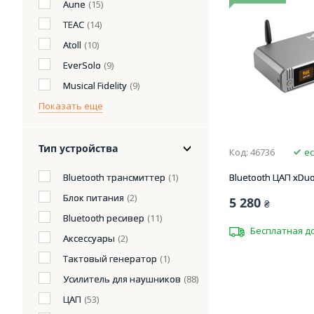
Aune
(15)
TEAC
(14)
Atoll
(10)
EverSolo
(9)
Musical Fidelity
(9)
Показать еще
Тип устройства
Код: 46736
ес
Bluetooth трансмиттер
(1)
Bluetooth ЦАП xDu
Блок питания
(2)
5 280
₴
Bluetooth ресивер
(11)
Бесплатная д
Аксессуары
(2)
Тактовый генератор
(1)
Усилитель для наушников
(88)
ЦАП
(53)