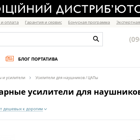
 и оплата
Гарантия и сервис
Бонусная программа
Экспертная
(09
БЛОГ ПОРТАТИВА
ы и усилители
Усилители для наушников / ЦАПы
арные усилители для наушнико
т дешевых к дорогим