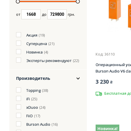
от
до
грн.
Акция
(19)
Суперцена
(21)
Новинка
(4)
Код: 36110
Эксперты рекомендуют
(22)
Операционный ус
Burson Audio V6 clas
Производитель
3 230
₴
Topping
(38)
Бесплатная д
iFi
(25)
xDuoo
(24)
FiiO
(17)
Burson Audio
(16)
Новинка!