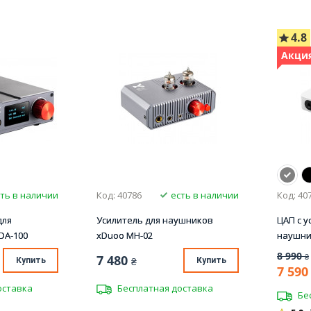
4.8
Акция
ть в наличии
Код: 40786
есть в наличии
Код: 40
для
Усилитель для наушников
ЦАП с у
DA-100
xDuoo MH-02
наушник
8 990
7 480
₴
Купить
₴
Купить
7 590
оставка
Бесплатная доставка
Бе