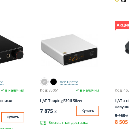
5.0
Акция
та
все цвета
в наличии
Код: 35061
в наличии
Код: 46
ушников
ЦАП Topping E30 II Silver
ЦАП з 
навушни
7 875
₴
Купить
9 450
₴
Купить
8 505
Бесплатная доставка
оставка