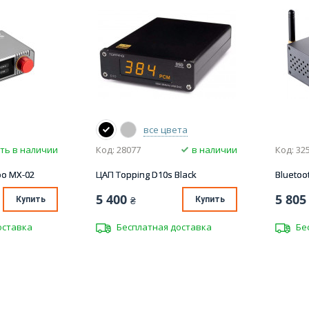
все цвета
ть в наличии
Код: 28077
в наличии
Код: 32
oo MX-02
ЦАП Topping D10s Black
Bluetoo
5 400
5 805
Купить
₴
Купить
оставка
Бесплатная доставка
Бе