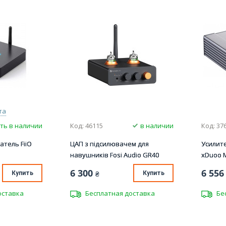
та
ть в наличии
Код: 46115
в наличии
Код: 37
тель FiiO
ЦАП з підсилювачем для
Усилит
навушників Fosi Audio GR40
xDuoo 
6 300
6 556
Купить
₴
Купить
оставка
Бесплатная доставка
Бе