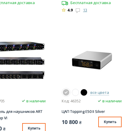
сплатная доставка
Бесплатная доставка
4.9
13
все цвета
705
в наличии
Код: 46352
в наличии
ель для наушников ART
ЦАП Topping E50 II Silver
p VI
10 800
₴
Купить
0
₴
Купить