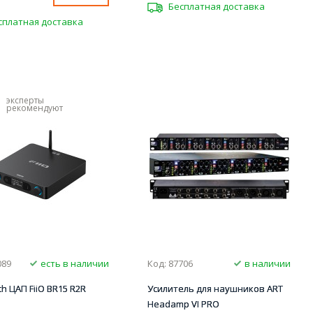
Бесплатная доставка
сплатная доставка
эксперты
рекомендуют
089
есть в наличии
Код: 87706
в наличии
th ЦАП FiiO BR15 R2R
Усилитель для наушников ART
Headamp VI PRO