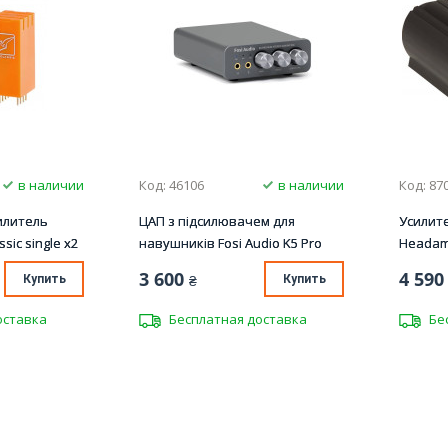
в наличии
Код: 46106
в наличии
Код: 87
илитель
ЦАП з підсилювачем для
Усилит
sic single x2
навушників Fosi Audio K5 Pro
Headam
3 600
4 590
Купить
₴
Купить
оставка
Бесплатная доставка
Бе