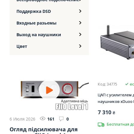
Поддержка DSD
Входные разьемы
Выход на наушники
Цвет
Код: 34775
ес
ЦАП с усилителем 
наушников xDuoo 
7 310
₴
6 Июля 2026
161
0
Бесплатная д
Огляд підсилювача для