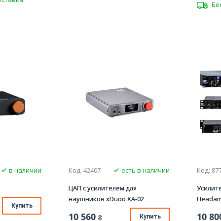
Бе
в наличии
Код: 42407
есть в наличии
Код: 87
ЦАП с усилителем для
Усилит
наушников xDuoo XA-02
Headam
Купить
10 560
10 80
₴
Купить