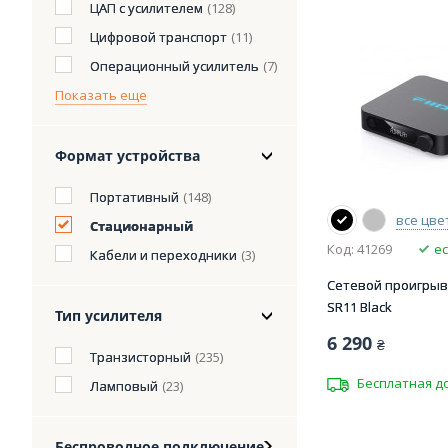
ЦАП с усилителем
(128)
Цифровой транспорт
(11)
Операционный усилитель
(7)
Показать еще
Формат устройства
Портативный
(148)
все цве
Стационарный
Код: 41269
ес
Кабели и переходники
(3)
Сетевой проигрыва
SR11 Black
Тип усилителя
6 290
₴
Транзисторный
(235)
Бесплатная д
Ламповый
(23)
Беспроводное подключение