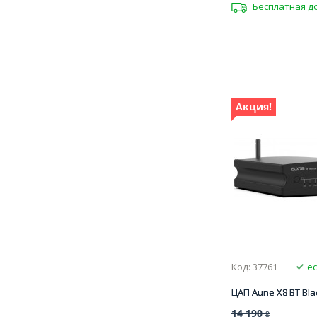
Бесплатная д
Акция!
Код: 37761
ес
ЦАП Aune X8 BT Bla
14 190
₴