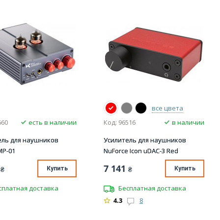
все цвета
660
есть в наличии
Код: 96516
в наличии
ель для наушников
Усилитель для наушников
MP-01
NuForce Icon uDAC-3 Red
7 141
₴
Купить
₴
Купить
сплатная доставка
Бесплатная доставка
4.3
8