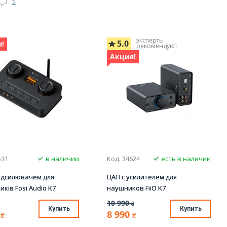
5
эксперты
5.0
!
рекомендуют
Акция!
531
в наличии
Код: 34624
есть в наличии
підсилювачем для
ЦАП с усилителем для
ків Fosi Audio K7
наушников FiiO K7
10 990
₴
Купить
Купить
8 990
₴
₴