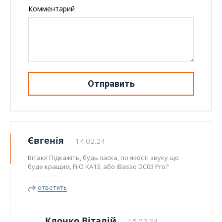
Комментарий
Отправить
Євгенія
14.02.24
Вітаю! Підкажіть, будь ласка, по якості звуку що
буде кращим, FiiO KA13, або iBasso DC03 Pro?
ответить
Клочко Віталій
15.02.24