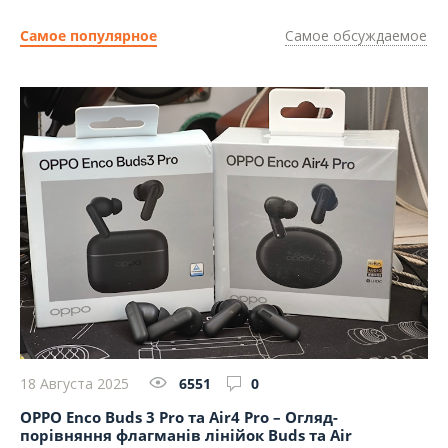
Самое популярное
Самое обсуждаемое
18 Августа 2025
6551
0
13
п
OPPO Enco Buds 3 Pro та Air4 Pro – Огляд-
Ог
порівняння флагманів лінійок Buds та Air
Ти