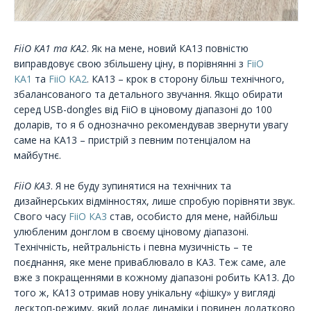
FiiO КА1 та КА2
. Як на мене, новий КА13 повністю
виправдовує свою збільшену ціну, в порівнянні з
FiiO
KA1
та
FiiO KA2
. КА13 – крок в сторону більш технічного,
збалансованого та детального звучання. Якщо обирати
серед USB-dongles від FiiO в ціновому діапазоні до 100
доларів, то я б однозначно рекомендував звернути увагу
саме на КА13 – пристрій з певним потенціалом на
майбутнє.
FiiO КА3
. Я не буду зупинятися на технічних та
дизайнерських відмінностях, лише спробую порівняти звук.
Свого часу
FiiO КА3
став, особисто для мене, найбільш
улюбленим донглом в своєму ціновому діапазоні.
Технічність, нейтральність і певна музичність – те
поєднання, яке мене приваблювало в КА3. Теж саме, але
вже з покращеннями в кожному діапазоні робить КА13. До
того ж, КА13 отримав нову унікальну «фішку» у вигляді
десктоп-режиму, який додає динаміки і повинен додатково