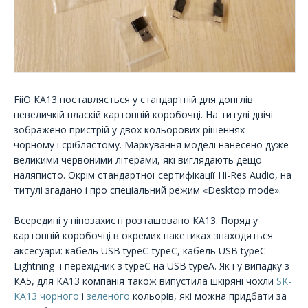
FiiO КА13 поставляється у стандартній для донглів
невеличкій пласкій картонній коробочці. На титулі двічі
зображено пристрій у двох кольорових рішеннях –
чорному і сріблястому. Маркування моделі нанесено дуже
великими червоними літерами, які виглядають дещо
наляписто. Окрім стандартної сертифікації Hi-Res Audio, на
титулі згадано і про спеціальний режим «Desktop mode».
Всередині у пінозахисті розташовано КА13. Поряд у
картонній коробочці в окремих пакетиках знаходяться
аксесуари: кабель USB typeC-typeC, кабель USB typeC-
Lightning і перехідник з typeC на USB typeА. Як і у випадку з
КА5, для КА13 компанія також випустила шкіряні чохли
SK-
KA13 чорного
і
зеленого
кольорів, які можна придбати за