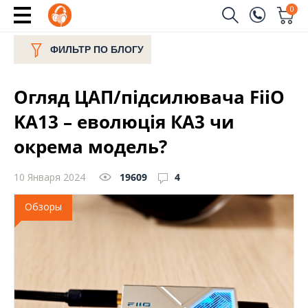
0
Заказать звонок
ФИЛЬТР ПО БЛОГУ
(096)
Имя
Огляд ЦАП/підсилювача FiiO
(044)
Телефон
KA13 – еволюція КА3 чи
окрема модель?
10 Января 2024
19609
4
Отправить
Обзоры