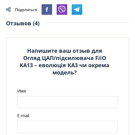
Поделиться
Отзывов (4)
Напишите ваш отзыв для
Огляд ЦАП/підсилювача FiiO
KA13 – еволюція КА3 чи окрема
модель?
Имя
E-mail