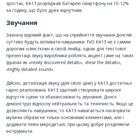
зростає, КА13 розряджав батарею смартфону на 10-12%
за годину, що було дуже відчутним.
Звучання
Зазначу відомий факт, що на сприйняття звучання донглів
суттєво будуть впливати навушники. FiiO КА13 не є самим
дорогим «свистком» в своїй лінійці, однак для текстової
презентації звуку виробники роблять акцент саме на таких
фразах як «newly discovered details», «hear the details»,
«highly detailed sound».
Дійсно, деталізація звуку (для своєї ціни) у КА13 достатньо
гарно реалізована. КА13 здатний створювати широке
відчуття сцени та збалансованість звучання. Донгл
демонструє відносну нейтральність та технічність. Якщо це
дозволяють навушники, то КА13 намагається насичувати
музичні образи не тільки основними елементами, але і
додавати певні мікродеталі, при цьому добре розділяючи
інструменти.