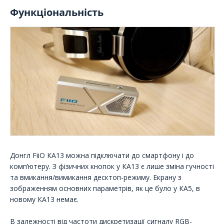
Функціональність
Донгл FiiO КА13 можна підключати до смартфону і до
комп’ютеру. З фізичних кнопок у КА13 є лише зміна гучності
та вмикання/вимикання десктоп-режиму. Екрану з
зображенням основних параметрів, як це було у КА5, в
новому КА13 немає.
В залежності від частоти дискретизації сигналу RGB-