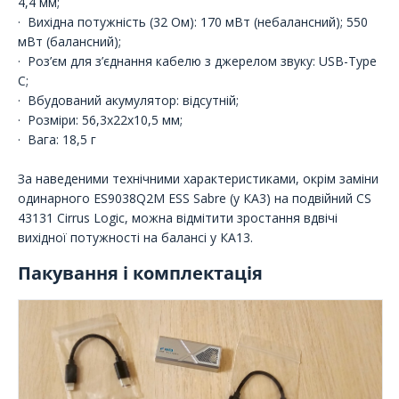
4,4 мм;
· Вихідна потужність (32 Ом): 170 мВт (небалансний); 550
мВт (балансний);
· Роз’єм для з’єднання кабелю з джерелом звуку: USB-Type
C;
· Вбудований акумулятор: відсутній;
· Розміри: 56,3х22х10,5 мм;
· Вага: 18,5 г
За наведеними технічними характеристиками, окрім заміни
одинарного ES9038Q2M ESS Sabre (у КА3) на подвійний CS
43131 Cirrus Logic, можна відмітити зростання вдвічі
вихідної потужності на балансі у КА13.
Пакування і комплектація