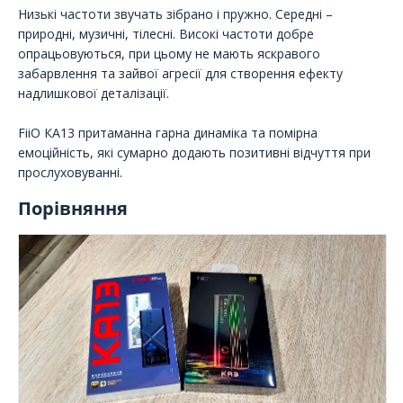
Низькі частоти звучать зібрано і пружно. Середні –
природні, музичні, тілесні. Високі частоти добре
опрацьовуються, при цьому не мають яскравого
забарвлення та зайвої агресії для створення ефекту
надлишкової деталізації.
FiiO КА13 притаманна гарна динаміка та помірна
емоційність, які сумарно додають позитивні відчуття при
прослуховуванні.
Порівняння