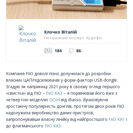
Клочко Віталій
Незалежний експерт. Аудіофіл.
184
86
Компанія FiiO доволі пізно долучилася до розробки
власних ЦАП/підсилювачів у форм-факторі USB-dongle.
Згадую як наприкінці 2021 року в своєму огляді першого
«свистка» від FiiO –
FiiO KA3
– я порівнював його вже з
четвертою моделлю
DC04
від iBasso. Враховуючи
зростаючу популярність донглів, протягом двох років FiiO
надолужила виробництво даних пристроїв,
запропонувавши власну лінійку від найпростішого
FiiO KA1
і
до флагманського
FiiO KA5
.