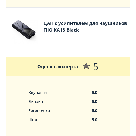
ЦАП с усилителем для наушников
FiiO KA13 Black
5
Оценка эксперта
Звучання
5.0
Дизайн
5.0
Ергономіка
5.0
ЦІна
5.0