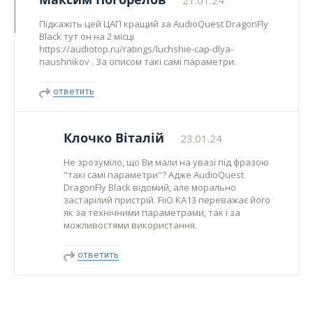
21.01.24
Підкажіть цей ЦАП кращий за AudioQuest DragonFly
Black тут он на 2 місці
https://audiotop.ru/ratings/luchshie-cap-dlya-
naushnikov . За описом такі самі параметри.
ответить
Клочко Віталій
23.01.24
Не зрозуміло, що Ви мали на увазі під фразою
"такі самі параметри"? Адже AudioQuest
DragonFly Black відомий, але морально
застарілий пристрій. FiiO KA13 переважає його
як за технічними параметрами, так і за
можливостями використання.
ответить