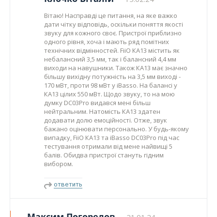
Вітаю! Насправді це питання, на яке важко
дати чітку відповідь, оскільки поняття якості
звуку для кожного своє. Пристрої приблизно
одного рівня, хоча і мають ряд помітних
технічних відмінностей. FiiO КА13 містить як
небалансний 3,5 мм, так і балансний 4,4 мм
виходи на навушники. Також КА13 має значно
більшу вихідну потужність на 3,5 мм виході -
170 мВт, проти 98 мВт у iBasso. На балансі у
КА13 цілих 550 мВт. Щодо звуку, то на мою
думку DC03Pro видався мені більш
нейтральним. Натомість КА13 здатен
додавати долю емоційності. Отже, звук
бажано оцінювати персонально. У будь-якому
випадку, FiiO КА13 та iBasso DC03Pro під час
тестування отримали від мене найвищі 5
балів. Обидва пристрої стануть гідним
вибором.
ответить
Максим Погорелов