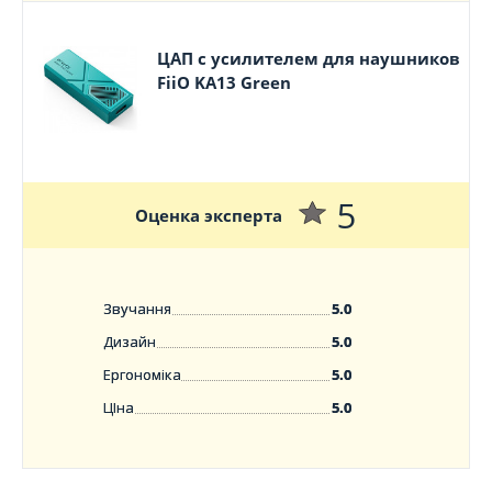
ЦАП с усилителем для наушников
FiiO KA13 Green
5
Оценка эксперта
Звучання
5.0
Дизайн
5.0
Ергономіка
5.0
ЦІна
5.0