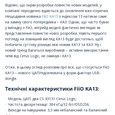
Відомо, що окрім розробки повністю нових моделей, у
компанії періодично вдаються до оновлення вже існуючих.
Нещодавня новинка
FiiO КА13
з індексом 13 натякає саме
на заміну свого попередника – КА3. Однак, що часто буває
у випадку з FiiO, апгрейд моделі фактично виглядає як
представлення повністю нової розробки. Навіть першого
погляду на зовнішній вигляд КА13 буде достатньо, щоб
побачити суттєву різницю між новим КА13 та КА3. Ну і
новий тренд багатьох виробників – активне використання
чіпів від Cirrus Logic, не оминув і КА13.
Отже, в цьому огляді розповім про все, що стосується FiiO
КА13 – нового ЦАП/підсилювача у форм-факторі USB-
dongle.
Технічні характеристики FiiO KA13:
· Модель ЦАП: два CS 43131 Cirrus Logic;
· Частота дискретизації: 384 кГц/32 біт/DSD256;
· Виходи на навушники: 3,5 мм небалансний та балансний