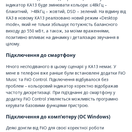
індикатор КА13 буде змінювати кольори: ≤48kГц –
блакитний, >48kГц – жовтий, DSD – зелений. На відміну від
КА3 в новому КА13 реалізовано новий режим «Desktop
mode», який не тільки збільшує потужність балансного
виходу до 550 мВт, а також, за моїми враженнями,
позитивно впливає на динаміку і деталізацію звучання в
цілому.
Підключення до смартфону
Нічого несподіваного в цьому сценарії у КА13 немає. У
мене в телефоні вже раніше були встановлені додатки FiiO
Music та FiiO Control. Підключення відбувалося без
проблем – кольоровий індикатор коректно відображав
частоту дискретизації. При під’єднанні до смартфону у
додатку FiiO Control з’являється можливість програмно
керувати базовими функціями пристрою.
Підключення до комп’ютеру (ОС Windows)
Деякі донгли від FiiO для своєї коректної роботи