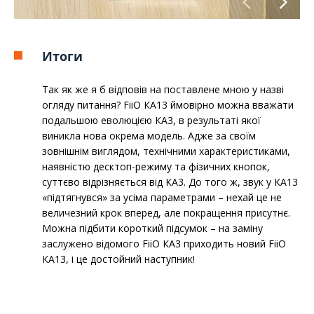
Итоги
Так як же я б відповів на поставлене мною у назві
огляду питання? FiiO КА13 ймовірно можна вважати
подальшою еволюцією КА3, в результаті якої
виникла нова окрема модель. Адже за своїм
зовнішнім виглядом, технічними характеристиками,
наявністю десктоп-режиму та фізичних кнопок,
суттєво відрізняється від КА3. До того ж, звук у КА13
«підтягнувся» за усіма параметрами – нехай це не
величезний крок вперед, але покращення присутнє.
Можна підбити короткий підсумок – на заміну
заслужено відомого FiiO КА3 приходить новий FiiO
КА13, і це достойний наступник!