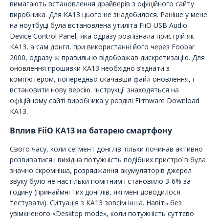
вимагають встановлення драйверів з офіційного сайту
виробника. Для КА13 цього не знадобилося. Раніше у мене
на ноутбуці була встановлена утиліта FiiO USB Audio
Device Control Panel, яка одразу розпізнала пристрій як
КА13, а сам донгл, при використанні його через Foobar
2000, одразу ж правильно відображав дискретизацію. Для
оновлення прошивки КА13 необхідно з’єднати з
комп’ютером, попередньо скачавши файл оновлення, і
встановити нову версію. Інструкції знаходяться на
офіційному сайті виробника у розділі Firmware Download
КА13.
Вплив FiiO КА13 на батарею смартфону
Свого часу, коли сегмент донглів тільки починав активно
розвиватися і вихідна потужність подібних пристроїв була
значно скромніша, розряджання акумуляторів джерел
звуку було не настільки помітним і становило 3-6% за
годину (принаймні тих донглів, які мені доводилося
тестувати). Ситуація з КА13 зовсім інша. Навіть без
увімкненого «Desktop mode», коли потужність суттєво