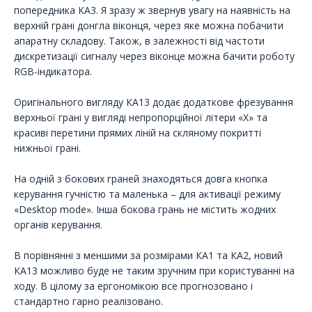
попередника КА3. Я зразу ж звернув увагу на наявність на
верхній грані донгла віконця, через яке можна побачити
апаратну складову. Також, в залежності від частоти
дискретизації сигналу через віконце можна бачити роботу
RGB-індикатора.
Оригінального вигляду КА13 додає додаткове фрезування
верхньої грані у вигляді непропорційної літери «Х» та
красиві перетини прямих ліній на скляному покритті
нижньої грані.
На одній з бокових граней знаходяться довга кнопка
керування гучністю та маленька – для активації режиму
«Desktop mode». Інша бокова грань не містить жодних
органів керування.
В порівнянні з меншими за розмірами КА1 та КА2, новий
КА13 можливо буде не таким зручним при користуванні на
ходу. В цілому за ергономікою все прогнозовано і
стандартно гарно реалізовано.