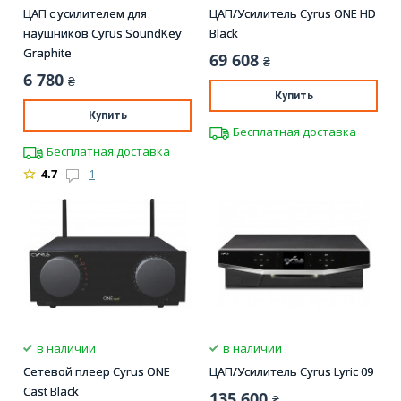
ЦАП с усилителем для
ЦАП/Усилитель Cyrus ONE HD
наушников Cyrus SoundKey
Black
Graphite
69 608
₴
6 780
₴
Купить
Купить
Бесплатная доставка
Бесплатная доставка
4.7
1
в наличии
в наличии
Сетевой плеер Cyrus ONE
ЦАП/Усилитель Cyrus Lyric 09
Cast Black
135 600
₴