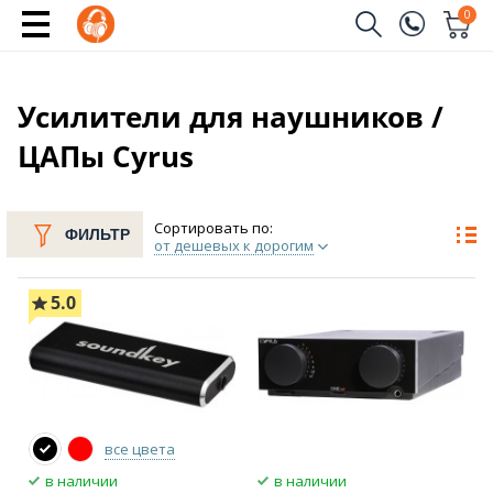
0
Заказать звонок
(096)
Имя
Усилители для наушников /
ЦАПы Cyrus
(044)
Телефон
Сортировать по:
ФИЛЬТР
от дешевых к дорогим
Отправить
5.0
все цвета
в наличии
в наличии