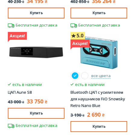
34 195
356 264
40 230
402 850
₴
₴
₴
₴
Купить
Купить
Бесплатная доставка
Бесплатная доставка
5.0
Акция!
Акция!
все цвета
есть в наличии
есть в наличии
ЦАП Aune S8
Bluetooth ЦАП с усилителем
для наушников FiiO Snowsky
33 750
43 000
₴
₴
Retro Nano Blue
2 690
Купить
3 190
₴
₴
Бесплатная доставка
Купить