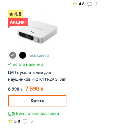
4.8
3
4.8
Акция!
все цвета
есть в наличии
ЦАП с усилителем для
наушников FiiO K11 R2R Silver
7 590
8 990
₴
₴
Купить
Бесплатная доставка
5.0
5