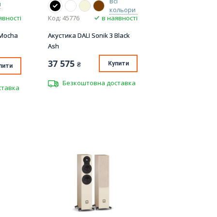
всі
и
кольори
явності
Код: 45776
в наявності
 Mocha
Акустика DALI Sonik 3 Black
Ash
37 575
₴
Купити
пити
Безкоштовна доставка
ставка