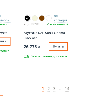
і
всі
ольори
кольори
явності
Код: 45788
в наявності
White
Акустика DALI Sonik Cinema
Black Ash
пити
26 775
₴
Купити
ставка
Безкоштовна доставка
1
2
3
14
...