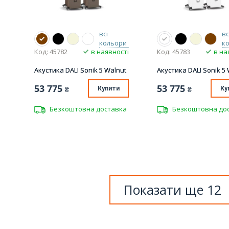
всі
вс
кольори
к
Код: 45782
в наявності
Код: 45783
в на
Акустика DALI Sonik 5 Walnut
Акустика DALI Sonik 5 
53 775
53 775
₴
Купити
₴
Ку
Безкоштовна доставка
Безкоштовна до
Показати ще 12