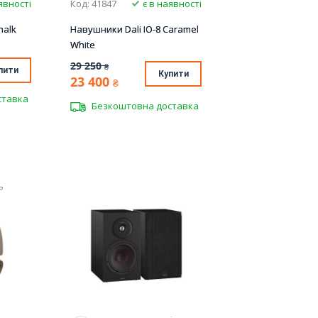
явності
Код: 41847
є в наявності
halk
Навушники Dali IO-8 Caramel
White
29 250
₴
пити
Купити
23 400
₴
ставка
Безкоштовна доставка
ь