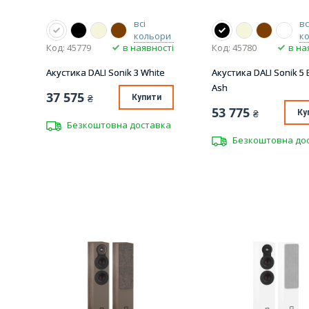
всі
вс
кольори
к
Код: 45779
в наявності
Код: 45780
в на
Акустика DALI Sonik 3 White
Акустика DALI Sonik 5 
Ash
37 575
₴
Купити
53 775
₴
Ку
Безкоштовна доставка
Безкоштовна до