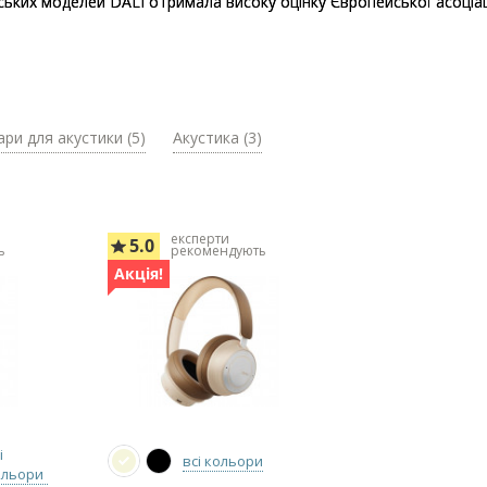
ьких моделей DALI отримала високу оцінку Європейської асоціації
ари для акустики (5)
Акустика (3)
експерти
5.0
ь
рекомендують
Акція!
і
всі кольори
ольори