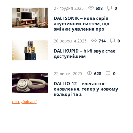
авторитетних видань
27 грудня 2025
598
0
DALI SONIK ‒ нова серія
акустичних систем, що
змінює уявлення про
доступний Hi-Fi
20 вересня 2025
714
0
DALI KUPID ‒ hi-fi звук стає
доступнішим
22 липня 2025
628
0
DALI IO-12 ‒ елегантне
оновлення, тепер у новому
кольорі та з
безкомпромісною якістю
всі публікації
звучання