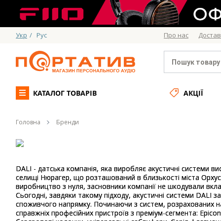
Укр
/
Рус
Про нас
Достав
КАТАЛОГ ТОВАРІВ
АКЦІЇ
Головна
Бренди
DALI - датська компанія, яка виробляє акустичні системи ви
селищі Нюрагер, що розташований в близькості міста Орхус
виробництво з нуля, засновники компанії не шкодували вклад
Сьогодні, завдяки такому підходу, акустичні системи DALI з
споживчого напрямку. Починаючи з систем, розрахованих на 
справжніх професійних пристроїв з преміум-сегмента: Epicon,