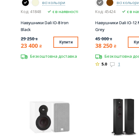
всі кольори
всі кольор
Код: 41848
є в наявності
Код: 45424
є в на
Навушники Dali IO-8 Iron
Навушники Dali IO-12
Black
Grey
29 250
45 000
₴
₴
Купити
Ку
23 400
38 250
₴
₴
Безкоштовна доставка
Безкоштовна до
5.0
1