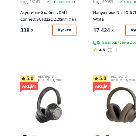
Код: 26263
є в наявності
Код: 30089
є в на
Акустичний кабель DALI
Навушники Dali IO-6 C
Connect SC F222C 2.20mm (1м)
White
338
17 424
₴
Купити
₴
Ку
Безкоштовна до
4.8
2
експерти
експерти
5.0
5.0
рекомендують
рекомендуют
Акція!
Акція!