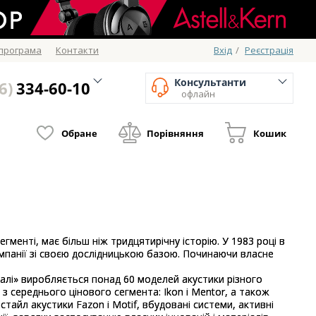
 програма
Контакти
Вхід
/
Реєстрація
Консультанти
6)
334-60-10
офлайн
Обране
Порівняння
Кошик
менті, має більш ніж тридцятирічну історію. У 1983 році в
мпанії зі своєю дослідницькою базою. Починаючи власне
«Далі» виробляється понад 60 моделей акустики різного
 середнього цінового сегмента: Ikon і Mentor, а також
стайл акустики Fazon і Motif, вбудовані системи, активні