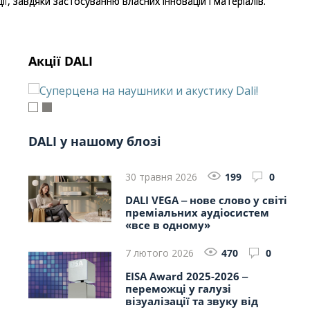
, завдяки застосуванню власних інновацій і матеріалів.
Акції DALI
DALI у нашому блозі
30 травня 2026
199
0
DALI VEGA ‒ нове слово у світі
преміальних аудіосистем
«все в одному»
7 лютого 2026
470
0
EISA Award 2025-2026 ‒
переможці у галузі
візуалізації та звуку від