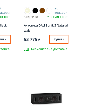
і
всі
ольори
кольори
явності
Код: 45781
в наявності
Black
Акустика DALI Sonik 5 Natural
Oak
53 775
пити
₴
Купити
ставка
Безкоштовна доставка