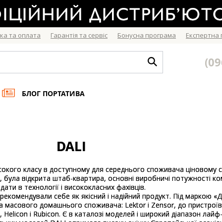
ка та оплата
Гарантія та сервіс
Бонусна програма
Експертна
(09
БЛОГ ПОРТАТИВА
DALI
сокого класу в доступному для середнього споживача ціновому сег
, була відкрита штаб-квартира, основні виробничі потужності ко
ати в технології і висококласних фахівців.
арекомендували себе як якісний і надійний продукт. Під маркою 
масового домашнього споживача: Lektor і Zensor, до пристроїв з
 Helicon і Rubicon. Є в каталозі моделей і широкий діапазон лайф-