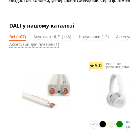
бездротові колонки, універсальні сабвуфери. Серія флагманс
DALI у нашому каталозі
Всі (167)
Акустика Hi-Fi (146)
Навушники (12)
Аксесу
Аксесуари для плеєрів (1)
експерти
5.0
рекомендуют
вс
к