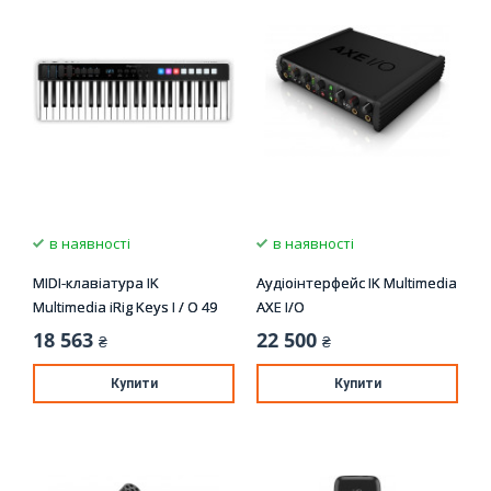
в наявності
в наявності
MIDI-клавіатура IK
Аудіоінтерфейс IK Multimedia
Multimedia iRig Keys I / O 49
AXE I/O
18 563
22 500
₴
₴
Купити
Купити