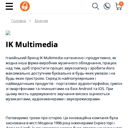
0
Замовити дзвінок
Головна
Бренди
(096)
Ім'я
(044)
IK Multimedia
Телефон
Італійський бренд IK Multimedia натхненно і продуктивно, як
жодна інша фірма-виробник музичного обладнання, працює
над тим, щоб спростити процес звукозапису і зробити його
максимально доступним буквально в будь-яких умовах і на
Надіслати
будь-яких пристроях. Серед їх найпопулярніших і
найвидатніших продуктів - портативні аудіоінтерфейси, сумісні
зі смартфонами та планшетами на базі Android та IOS. При
цьому якість одержуваного звучання високо оцінюється
музикантами, аудіоінженерами і звукорежисерами.
Поговоримо трохи про історію. Ця інноваційна компанія була
заснована в місті Модена 1996 році інженерами Енріко Іорі і