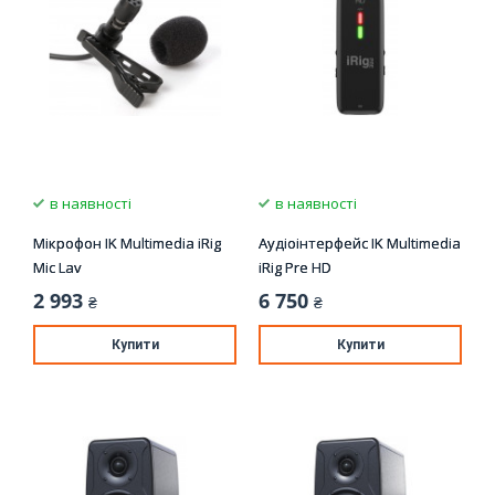
в наявності
в наявності
Мікрофон IK Multimedia iRig
Аудіоінтерфейс IK Multimedia
Mic Lav
iRig Pre HD
2 993
6 750
₴
₴
Купити
Купити