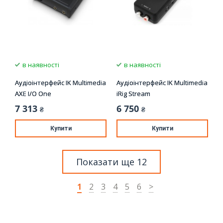
в наявності
в наявності
Аудіоінтерфейс IK Multimedia
Аудіоінтерфейс IK Multimedia
AXE I/O One
iRig Stream
7 313
6 750
₴
₴
Купити
Купити
Показати ще 12
1
2
3
4
5
6
>