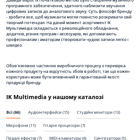
Давиде Барбі. Їх початковою метою було створення музичного
програмного забезпечення, здатного наблизити звучання
цифрових записів до аналогового звуку. Суть філософії бренду
- зробити все, щоб музиканти могли повністю розкривати свій
творчий потенціал. На даний момент асортимент ІК
Мультимедіа складається з революційного обладнання,
додатків, різних програм і аксесуарів, які допомагають
професіоналам і аматорам створювати чудові записи легко і
швидко.
Обов'язковою частиною виробничого процесу є перевірка
кожного продукту на відсутність збоїв в роботі, так що кожен
користувач може бути впевнений в гарантованій якості
продукції бренду.
IK Multimedia у нашому каталозі
Всі (66)
Аудіоінтерфейси (15)
Студійні монітори (13)
Мікрофони (11)
Гітарні процесори (7)
Педалі ефектів (7)
MIDI-клавіатури (6)
Синтезатори (5)