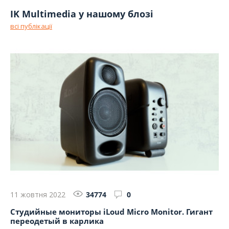
IK Multimedia у нашому блозі
всі публікації
11 жовтня 2022
34774
0
Студийные мониторы iLoud Micro Monitor. Гигант
переодетый в карлика