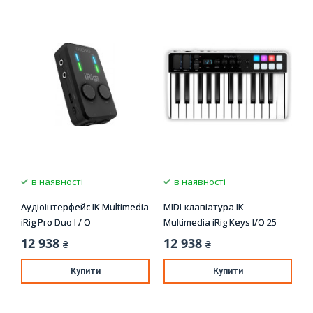
в наявності
в наявності
Аудіоінтерфейс IK Multimedia
MIDI-клавіатура IK
iRig Pro Duo I / O
Multimedia iRig Keys I/O 25
12 938
12 938
₴
₴
Купити
Купити