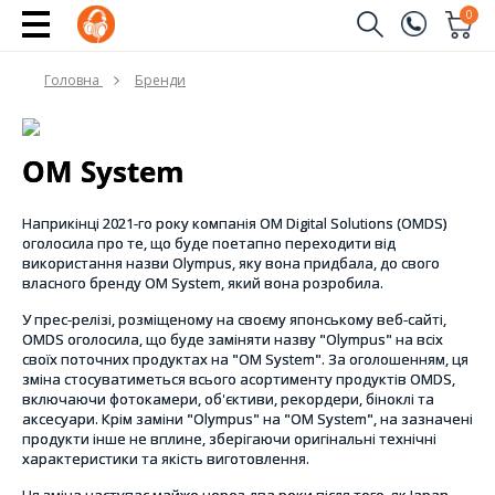
0
Замовити дзвінок
Головна
Бренди
(096)
Ім'я
(044)
OM System
Телефон
Наприкінці 2021-го року компанія OM Digital Solutions (OMDS)
оголосила про те, що буде поетапно переходити від
використання назви Olympus, яку вона придбала, до свого
власного бренду OM System, який вона розробила.
Надіслати
У прес-релізі, розміщеному на своєму японському веб-сайті,
OMDS оголосила, що буде заміняти назву "Olympus" на всіх
своїх поточних продуктах на "OM System". За оголошенням, ця
зміна стосуватиметься всього асортименту продуктів OMDS,
включаючи фотокамери, об'єктиви, рекордери, біноклі та
аксесуари. Крім заміни "Olympus" на "OM System", на зазначені
продукти інше не вплине, зберігаючи оригінальні технічні
характеристики та якість виготовлення.