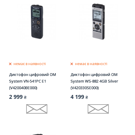
немає в наявності
немає в наявності
Диктофон цифровий OM
Диктофон цифровий OM
System VN-541PC E1
System WS-882 4GB Silver
(V420040BE000)
(V420330SE000)
2 999
4 199
₴
₴