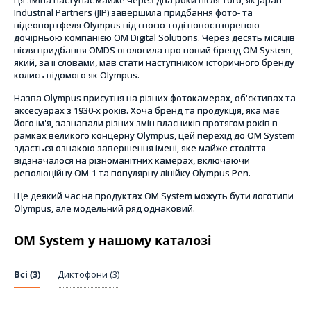
Ця зміна наступає майже через два роки після того, як Japan
Industrial Partners (JIP) завершила придбання фото- та
відеопортфеля Olympus під своєю тоді новоствореною
дочірньою компанією OM Digital Solutions. Через десять місяців
після придбання OMDS оголосила про новий бренд OM System,
який, за її словами, мав стати наступником історичного бренду
колись відомого як Olympus.
Назва Olympus присутня на різних фотокамерах, об'єктивах та
аксесуарах з 1930-х років. Хоча бренд та продукція, яка має
його ім'я, зазнавали різних змін власників протягом років в
рамках великого концерну Olympus, цей перехід до OM System
здається ознакою завершення імені, яке майже століття
відзначалося на різноманітних камерах, включаючи
революційну OM-1 та популярну лінійку Olympus Pen.
Ще деякий час на продуктах OM System можуть бути логотипи
Olympus, але модельний ряд однаковий.
OM System у нашому каталозі
Всі (3)
Диктофони (3)