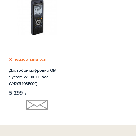
немає в наявності
Диктофон цифровий OM
System WS-883 Black
(V420340BE000)
5 299
₴