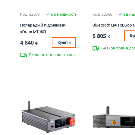
Код: 32073
є в наявності
Код: 32566
є в на
Попередній підсилювач
Bluetooth ЦАП xDuoo 
xDuoo MT-603
5 805
₴
Ку
4 840
₴
Купити
Безкоштовна до
Безкоштовна доставка