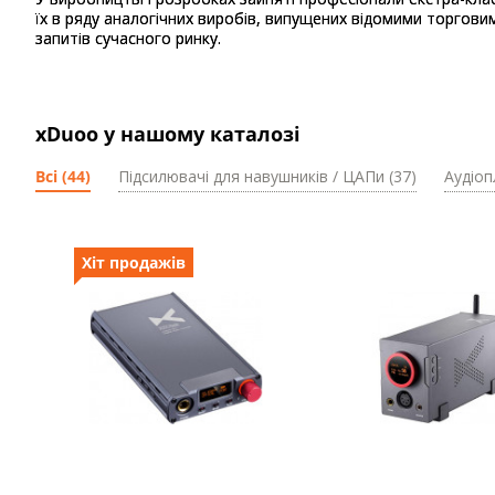
їх в ряду аналогічних виробів, випущених відомими торгови
запитів сучасного ринку.
xDuoo у нашому каталозі
Всі (44)
Підсилювачі для навушників / ЦАПи (37)
Аудіоп
Хіт продажів