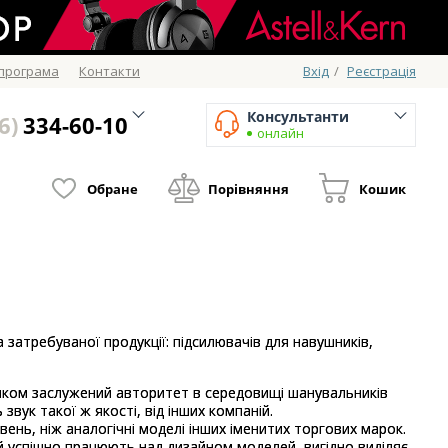
 програма
Контакти
Вхід
/
Реєстрація
Консультанти
6)
334-60-10
онлайн
Обране
Порівняння
Кошик
атребуваної продукції: підсилювачів для навушників,
цілком заслужений авторитет в середовищі шанувальників
вук такої ж якості, від інших компаній.
ень, ніж аналогічні моделі інших іменитих торгових марок.
й успішно працюють над дизайном моделей, вигідно виділяє