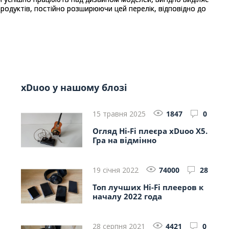
родуктів, постійно розширюючи цей перелік, відповідно до
xDuoo у нашому блозі
15 травня 2025
1847
0
Огляд Hi-Fi плеєра xDuoo X5.
Гра на відмінно
19 січня 2022
74000
28
Топ лучших Hi-Fi плееров к
началу 2022 года
28 серпня 2021
4421
0