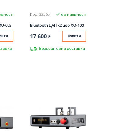
явності
Код: 32565
є в наявності
MU-603
Bluetooth ЦАП xDuoo XQ-100
17 600
пити
₴
Купити
ставка
Безкоштовна доставка