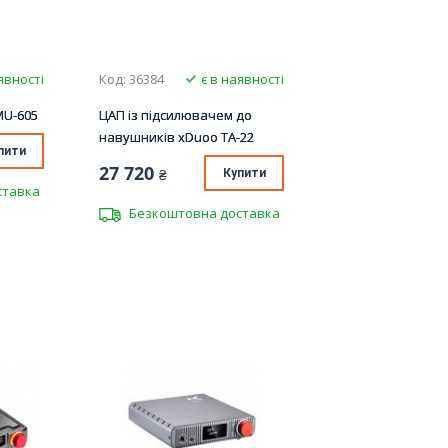
явності
Код: 36384
є в наявності
MU-605
ЦАП із підсилювачем до
навушників xDuoo TA-22
пити
27 720
₴
Купити
ставка
Безкоштовна доставка