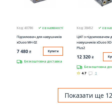
Код: 40786
є в наявності
Код: 38452
є в на
Підсилювач для навушників
ЦАП з підсилювачем 
xDuoo MH-02
навушників xDuoo XD
Plus2
7 480
₴
Купити
12 320
₴
Ку
Безкоштовна доставка
Безкоштовна до
4.7
1
Показати ще 1