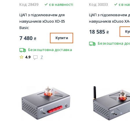
Код: 28439
є в наявності
Код: 30033
є в на
ЦАП з підсилювачем для
ЦАП з підсилювачем 
навушників xDuoo XD-05
навушників xDuoo XA
Basic
18 585
₴
Ку
7 480
₴
Купити
Безкоштовна до
Безкоштовна доставка
4.9
7