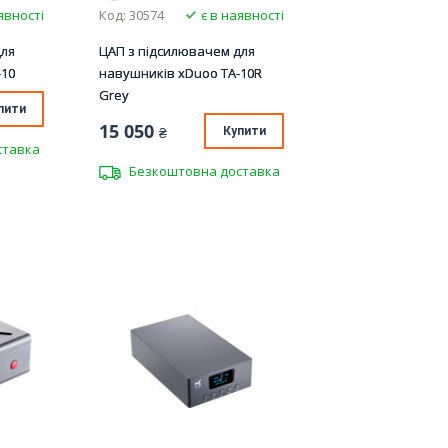
явності
Код: 30574
є в наявності
для
ЦАП з підсилювачем для
-10
навушників xDuoo TA-10R
Grey
пити
15 050
₴
Купити
ставка
Безкоштовна доставка