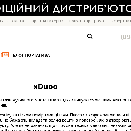
ка та оплата
Гарантія та сервіс
Бонусна програма
Експертна
(09
БЛОГ ПОРТАТИВА
xDuoo
иків музичного мистецтва завдяки випускаємою ними якісної та з
нів.
ехніку за цілком помірними цінами. Плеєри «Іксдуо» завоювали 
, не бажають вкладати великі кошти в пристрої, які відтворюють з
у. Але це не означає, що фірмова техніка має більш низький рів
асу. Вони постійно вдосконалюють технологічний процес, багато 