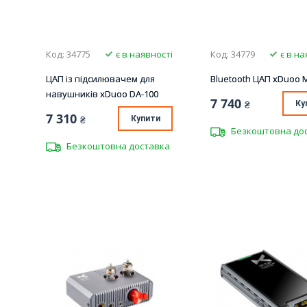
Код: 34775
є в наявності
Код: 34779
є в на
ЦАП із підсилювачем для
Bluetooth ЦАП xDuoo 
навушників xDuoo DA-100
7 740
₴
Ку
7 310
₴
Купити
Безкоштовна до
Безкоштовна доставка