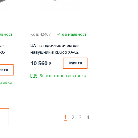
явності
Код: 42407
є в наявності
для
ЦАП із підсилювачем для
-05
навушників xDuoo XA-02
10 560
₴
Купити
пити
Безкоштовна доставка
ставка
2
1
2
3
4