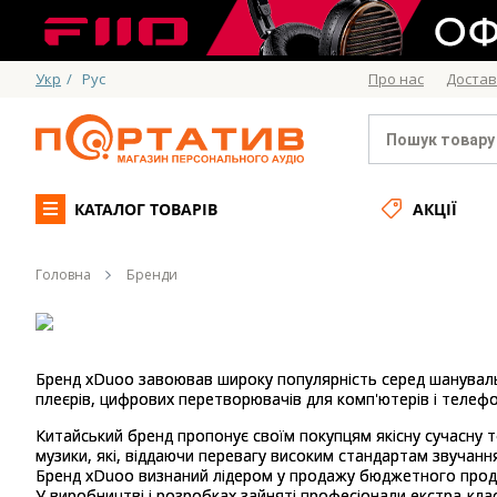
Укр
/
Рус
Про нас
Достав
КАТАЛОГ ТОВАРІВ
АКЦІЇ
Головна
Бренди
Бренд xDuoo завоював широку популярність серед шанувальн
плеєрів, цифрових перетворювачів для комп'ютерів і телефо
Китайський бренд пропонує своїм покупцям якісну сучасну т
музики, які, віддаючи перевагу високим стандартам звучання
Бренд xDuoo визнаний лідером у продажу бюджетного продукт
У виробництві і розробках зайняті професіонали екстра-кл