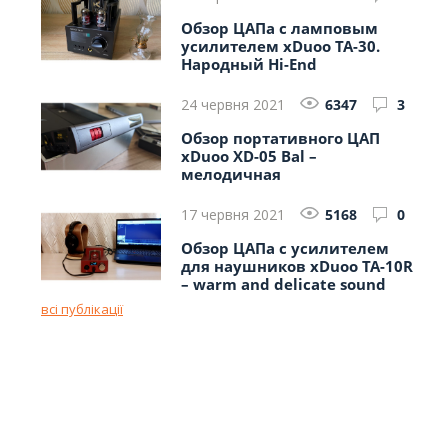
Обзор ЦАПа с ламповым
усилителем xDuoo TA-30.
Народный Hi-End
24 червня 2021
6347
3
Обзор портативного ЦАП
xDuoo XD-05 Bal –
мелодичная
функциональность
17 червня 2021
5168
0
Обзор ЦАПа с усилителем
для наушников xDuoo TA-10R
– warm and delicate sound
всі публікації