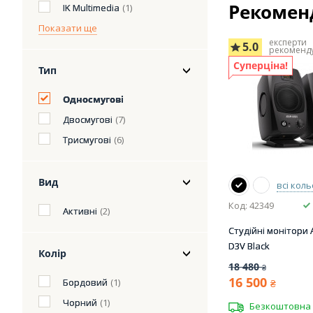
Рекомен
IK Multimedia
(1)
Показати ще
експерти
5.0
рекоменд
Суперціна!
Тип
Односмугові
Двосмугові
(7)
Трисмугові
(6)
Вид
всі кол
Код: 42349
Активні
(2)
Студійні монітори
D3V Black
Колір
18 480
₴
16 500
Бордовий
(1)
₴
Чорний
(1)
Безкоштовна 