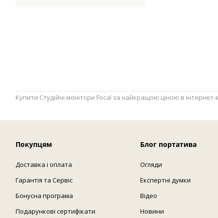
Купити Студійні монітори Focal за найкращою ціною в інтернет-ма
Покупцям
Блог портатива
Доставка і оплата
Огляди
Гарантія та Сервіс
Експертні думки
Бонусна програма
Відео
Подарункові сертифікати
Новини