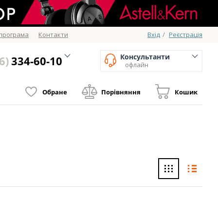
 програма
Контакти
Вхід
/
Реєстрація
Консультанти
6)
334-60-10
офлайн
Обране
Порівняння
Кошик