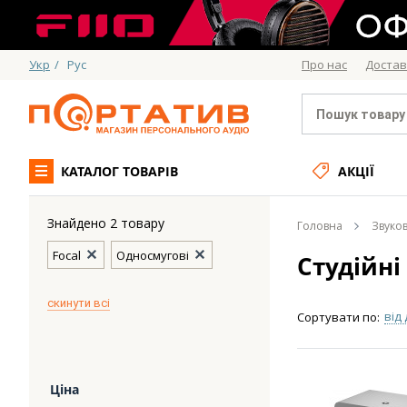
Укр
/
Рус
Про нас
Достав
КАТАЛОГ ТОВАРІВ
АКЦІЇ
Знайдено 2 товару
Головна
Звуко
Focal
Односмугові
Студійні
скинути всі
від
Сортувати по:
Ціна