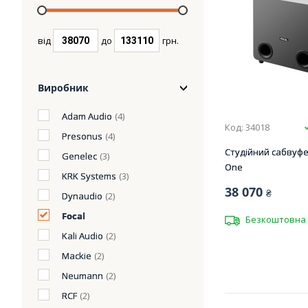
від
до
грн.
Виробник
Adam Audio
(4)
Код: 34018
Presonus
(4)
Студійний сабвуфе
Genelec
(3)
One
KRK Systems
(3)
38 070
₴
Dynaudio
(2)
Focal
Безкоштовна 
Kali Audio
(2)
Mackie
(2)
Neumann
(2)
RCF
(2)