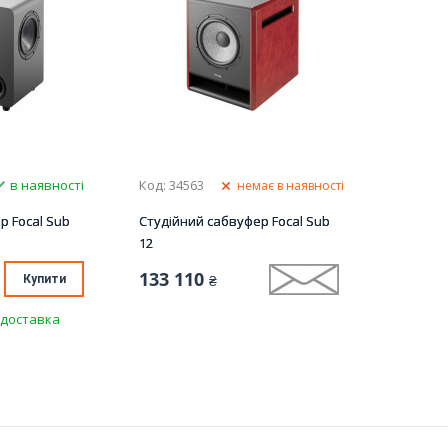
в наявності
Код: 34563
немає в наявності
р Focal Sub
Студійний сабвуфер Focal Sub
12
133 110
Купити
₴
доставка