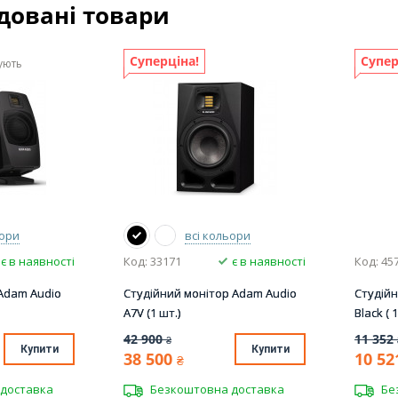
довані товари
Суперціна!
Супер
ують
ьори
всі кольори
є в наявності
Код: 33171
є в наявності
Код: 45
 Adam Audio
Студійний монітор Adam Audio
Студійн
A7V (1 шт.)
Black ( 
42 900
11 352
₴
Купити
Купити
38 500
10 52
₴
доставка
Безкоштовна доставка
Бе