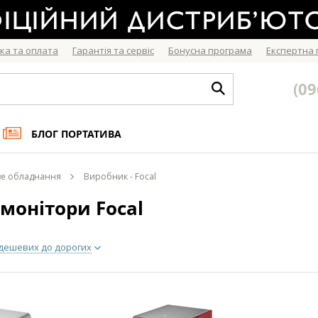
ка та оплата
Гарантія та сервіс
Бонусна програма
Експертна
(09
БЛОГ ПОРТАТИВА
ве обладнання
Виробник - Focal
 монітори Focal
 дешевих до дорогих