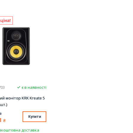
ціна!
703
є в наявності
ий монітор KRK Kreate 5
1шт.)
₴
Купити
1
₴
зкоштовна доставка