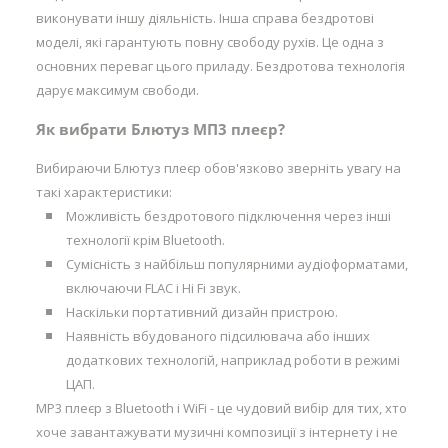
виконувати іншу діяльність. Інша справа бездротові
моделі, які гарантують повну свободу рухів. Це одна з
основних переваг цього приладу. Бездротова технологія
дарує максимум свободи.
Як вибрати Блютуз МП3 плеєр?
Вибираючи Блютуз плеєр обов'язково зверніть увагу на
такі характеристики:
Можливість бездротового підключення через інші
технології крім Bluetooth.
Сумісність з найбільш популярними аудіоформатами,
включаючи FLAC і Hi Fi звук.
Наскільки портативний дизайн пристрою.
Наявність вбудованого підсилювача або інших
додаткових технологій, наприклад роботи в режимі
ЦАП.
MP3 плеєр з Bluetooth і WiFi - це чудовий вибір для тих, хто
хоче завантажувати музичні композиції з інтернету і не