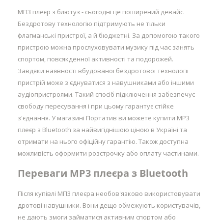
МП3 плеєр з блютуз - сьогодні це поширений девайс.
Бездротову технологію підтримують не тільки
флагманські пристрої, а й бюджетні. За допомогою такого
пристрою можна прослуховувати музику під час занять
спортом, повсякденної активності та подорожей.
Завдяки наявності вбудованої бездротової технології
пристрій може з'єднуватися з навушниками або іншими
аудіопристроями. Такий спосіб підключення забезпечує
свободу пересування і при цьому гарантує стійке
з'єднання. У магазині Портатив ви можете купити MP3
плеєр з Bluetooth за найвигіднішою ціною в Україні та
отримати на нього офіційну гарантію. Також доступна
можливість оформити розстрочку або оплату частинами.
Переваги MP3 плеєра з Bluetooth
Після купівлі МП3 плеєра необов'язково використовувати
дротові навушники. Вони дещо обмежують користувачів,
не дають змоги займатися активним спортом або