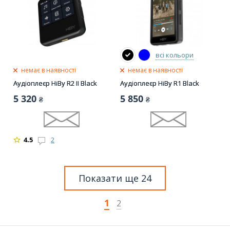
всі кольори
немає в наявності
немає в наявності
Аудіоплеєр HiBy R2 II Black
Аудіоплеєр HiBy R1 Black
5 320
5 850
₴
₴
4.5
2
Показати ще 24
1
2