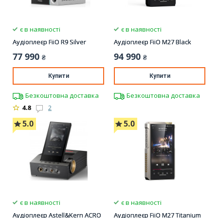
є в наявності
є в наявності
Аудіоплеєр FiiO R9 Silver
Аудіоплеєр FiiO M27 Black
77 990
94 990
₴
₴
Купити
Купити
Безкоштовна доставка
Безкоштовна доставка
4.8
2
5.0
5.0
є в наявності
є в наявності
Аудіоплеєр Astell&Kern ACRO
Аудіоплеєр FiiO M27 Titanium