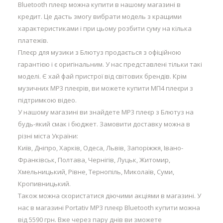
Bluetooth плеєр можна купити в нашому магазині в
кредит. Це дасть змогу вибрати модель з кращими
характеристиками і при цьому розбити суму на кілька
платежів.
Плеєр для музики з Блютуз продається з офіційною
гарантією і є оригінальним. У нас представлені тільки такі
моделі. Є хай фай пристрої від світових брендів. Крім
музичних MP3 плеєрів, ви можете купити МП4 плеєри з
підтримкою відео.
У нашому магазині ви знайдете MP3 плеєр з Блютуз на
будь-який смак і бюджет. Замовити доставку можна в
різні міста України:
Київ, Дніпро, Харків, Одеса, Львів, Запоріжжя, Івано-
Франківськ, Полтава, Чернігів, Луцьк, Житомир,
Хмельницький, Рівне, Тернопіль, Миколаїв, Суми,
Кропивницький.
Також можна скористатися діючими акціями в магазині. У
нас в магазині Portativ MP3 плеєр Bluetooth купити можна
від 5590 грн. Вже через пару днів ви зможете