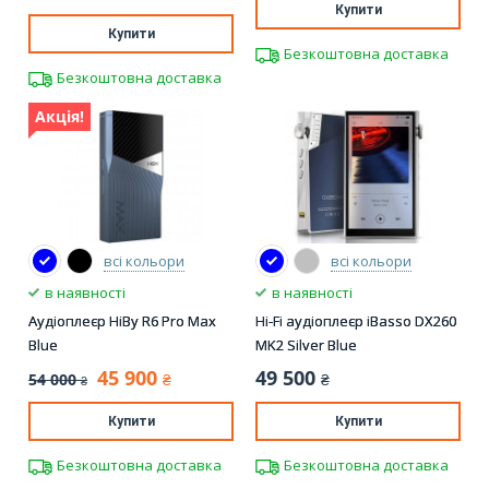
Купити
Купити
Безкоштовна доставка
Безкоштовна доставка
Акція!
всі кольори
всі кольори
в наявності
в наявності
Аудіоплеєр HiBy R6 Pro Max
Hi-Fi аудіоплеєр iBasso DX260
Blue
MK2 Silver Blue
45 900
49 500
54 000
₴
₴
₴
Купити
Купити
Безкоштовна доставка
Безкоштовна доставка