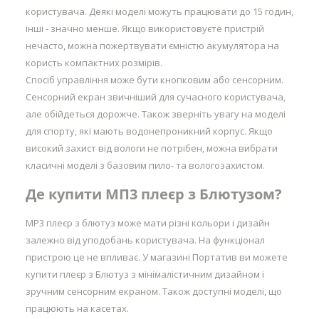
користувача. Деякі моделі можуть працювати до 15 годин,
інші - значно менше. Якщо використовуєте пристрій
нечасто, можна пожертвувати ємністю акумулятора на
користь компактних розмірів.
Спосіб управління може бути кнопковим або сенсорним.
Сенсорний екран звичніший для сучасного користувача,
але обійдеться дорожче. Також зверніть увагу на моделі
для спорту, які мають водонепроникний корпус. Якщо
високий захист від вологи не потрібен, можна вибрати
класичні моделі з базовим пило- та вологозахистом.
Де купити МП3 плеєр з Блютузом?
MP3 плеєр з блютуз може мати різні кольори і дизайн
залежно від уподобань користувача. На функціонал
пристрою це не впливає. У магазині Портатив ви можете
купити плеєр з Блютуз з мінімалістичним дизайном і
зручним сенсорним екраном. Також доступні моделі, що
працюють на касетах.