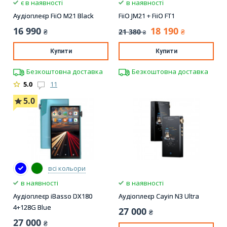
є в наявності
в наявності
Аудіоплеєр FiiO M21 Black
FiiO JM21 + FiiO FT1
16 990
18 190
21 380
₴
₴
₴
Купити
Купити
Безкоштовна доставка
Безкоштовна доставка
5.0
11
5.0
всі кольори
в наявності
в наявності
Аудіоплеєр iBasso DX180
Аудіоплеєр Cayin N3 Ultra
4+128G Blue
27 000
₴
27 000
₴