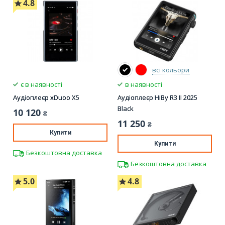
4.8
всі кольори
є в наявності
в наявності
Аудіоплеєр xDuoo X5
Аудіоплеєр HiBy R3 II 2025
Black
10 120
₴
11 250
₴
Купити
Купити
Безкоштовна доставка
Безкоштовна доставка
5.0
4.8