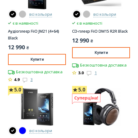
всі кольори
всі кольори
є в наявності
є в наявності
Аудіоплеєр FiiO JM21 (4+64)
CD-плеєр FiiO DM15 R2R Black
Black
12 990
₴
12 990
₴
Купити
Купити
Безкоштовна доставка
Безкоштовна доставка
3.0
1
4.9
3
5.0
5.0
Суперціна!
всі кольори