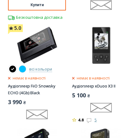
Купити
Безкоштовна доставка
5.0
всі кольори
немає в наявності
немає в наявності
Аудіоплеєр FiiO Snowsky
Аудіоплеєр xDuoo X3 II
ECHO (4Gb) Black
5 100
₴
3 990
₴
4.8
5