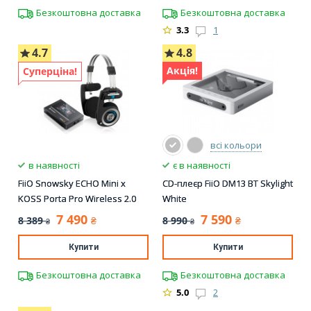
Безкоштовна доставка
Безкоштовна доставка
3.3
1
4.7
4.8
Акція!
Суперціна!
всі кольори
в наявності
є в наявності
FiiO Snowsky ECHO Mini x
CD-плеєр FiiO DM13 BT Skylight
KOSS Porta Pro Wireless 2.0
White
7 490
7 590
8 389
8 990
₴
₴
₴
₴
Купити
Купити
Безкоштовна доставка
Безкоштовна доставка
5.0
2