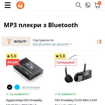
0
Замовити дзвінок
(096)
Ім'я
МР3 плеєри з Bluetooth
(044)
Телефон
Сортувати по:
ФІЛЬТР
від дешевих до дорогих
5.0
5.0
Надіслати
Акція!
Суперціна!
всі кольори
є в наявності
в наявності
Аудіоплеєр FiiO Snowsky
FiiO Snowsky ECHO Mini x FiiO