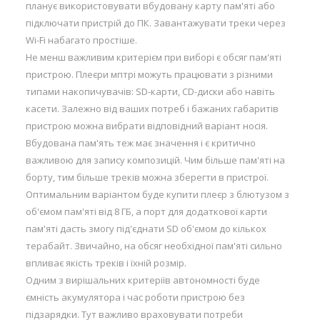
планує використовувати вбудовану карту пам'яті або
підключати пристрій до ПК. Завантажувати треки через
Wi-Fi набагато простіше.
Не менш важливим критерієм при виборі є обсяг пам'яті
пристрою. Плеєри мптрі можуть працювати з різними
типами накопичувачів: SD-карти, CD-диски або навіть
касети. Залежно від ваших потреб і бажаних габаритів
пристрою можна вибрати відповідний варіант носія.
Вбудована пам'ять теж має значення і є критично
важливою для запису композицій. Чим більше пам'яті на
борту, тим більше треків можна зберегти в пристрої.
Оптимальним варіантом буде купити плеєр з блютузом з
об'ємом пам'яті від 8 ГБ, а порт для додаткової карти
пам'яті дасть змогу під'єднати SD об'ємом до кількох
терабайт. Звичайно, на обсяг необхідної пам'яті сильно
впливає якість треків і їхній розмір.
Одним з вирішальних критеріїв автономності буде
ємність акумулятора і час роботи пристрою без
підзарядки. Тут важливо враховувати потреби