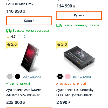
CA1000T Rich Gray
114 990
₴
110 990
₴
Купити
Купити
Безкоштовна доставка
Безкоштовна доставка
4.7
2
5.0
5.0
всі кольори
всі кольори
є в наявності
немає в наявності
Аудіоплеєр Astell&Kern
Аудіоплеєр FiiO Snowsky
A&ultima SP4000 Silver
ECHO Mini (512Mb) Black
225 000
2 990
₴
₴