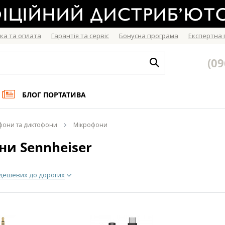
ка та оплата
Гарантія та сервіс
Бонусна програма
Експертна
(09
БЛОГ ПОРТАТИВА
фони та диктофони
Мікрофони
ни Sennheiser
 дешевих до дорогих