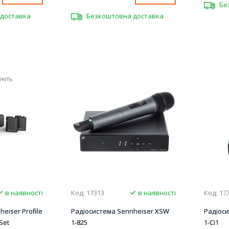
Бе
доставка
Безкоштовна доставка
ують
в наявності
Код: 17313
в наявності
Код: 17
eiser Profile
Радіосистема Sennheiser XSW
Радіос
Set
1-825
1-CI1