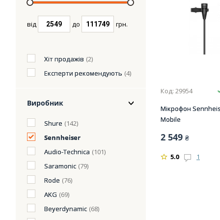
від
до
грн.
Хіт продажів
(2)
Експерти рекомендують
(4)
Код: 29954
Виробник
Мікрофон Sennheis
Mobile
Shure
(142)
2 549
Sennheiser
₴
Audio-Technica
(101)
5.0
1
Saramonic
(79)
Rode
(76)
AKG
(69)
Beyerdynamic
(68)