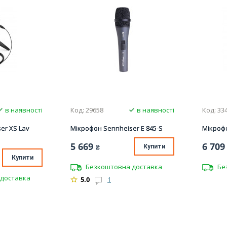
в наявності
Код: 29658
в наявності
Код: 33
er XS Lav
Мікрофон Sennheiser E 845-S
Мікрофо
5 669
6 709
₴
Купити
Купити
Безкоштовна доставка
Бе
доставка
5.0
1