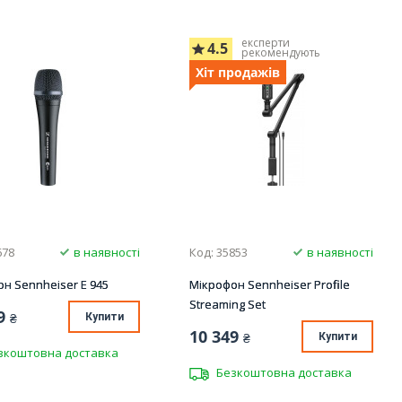
експерти
4.5
рекомендують
Хіт продажів
678
в наявності
Код: 35853
в наявності
н Sennheiser E 945
Мікрофон Sennheiser Profile
Streaming Set
9
₴
Купити
10 349
₴
Купити
зкоштовна доставка
Безкоштовна доставка