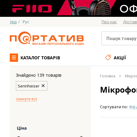
Укр
/
Рус
Про нас
Достав
КАТАЛОГ ТОВАРІВ
АКЦІЇ
Знайдено 139 товарів
Головна
Мікро
Sennheiser
Мікрофо
скинути всі
від
Сортувати по:
Ціна