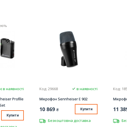
ують
є в наявності
Код: 29668
в наявності
Код: 18
eiser Profile
Мікрофон Sennheiser E 902
Мікрофо
Set
10 869
11 38
₴
Купити
Купити
Безкоштовна доставка
Бе
доставка