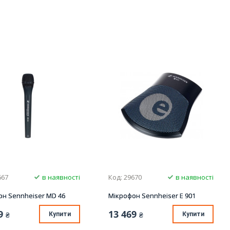
667
в наявності
Код: 29670
в наявності
он Sennheiser MD 46
Мікрофон Sennheiser E 901
9
13 469
₴
Купити
₴
Купити