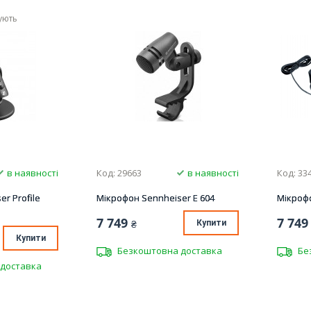
ують
в наявності
Код: 29663
в наявності
Код: 33
r Profile
Мікрофон Sennheiser E 604
Мікрофо
7 749
7 749
₴
Купити
Купити
Безкоштовна доставка
Бе
доставка