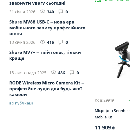
звернути увагу сьогодні
31 січня 2026
340
0
Shure MV88 USB-C ‒ нова ера
мобільного запису професійного
рівня
13 січня 2026
415
0
Shure MV7+ ‒ твій голос, тільки
краще
15 листопада 2025
486
0
RODE Wireless Micro Camera Kit ‒
професійне аудіо для будь-якої
камери
Код: 29949
всі публікації
Мікрофон Sennhei
Mobile Kit
11 909
₴