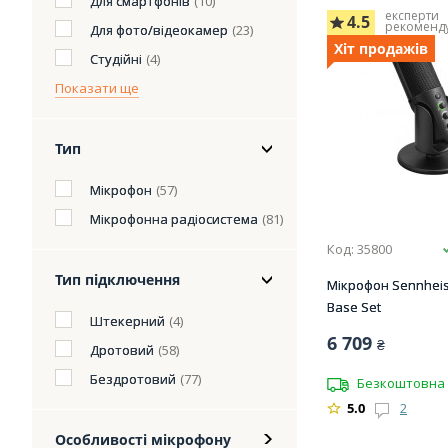
Для смартфонів
(10)
експерти
4.5
рекоменд
Для фото/відеокамер
(23)
Хіт продажів
Студійні
(4)
Показати ще
Тип
Мікрофон
(57)
Мікрофонна радіосистема
(81)
Код: 35800
Тип підключення
Мікрофон Sennheise
Base Set
Штекерний
(4)
6 709
₴
Дротовий
(58)
Бездротовий
(77)
Безкоштовна 
5.0
2
Особливості мікрофону