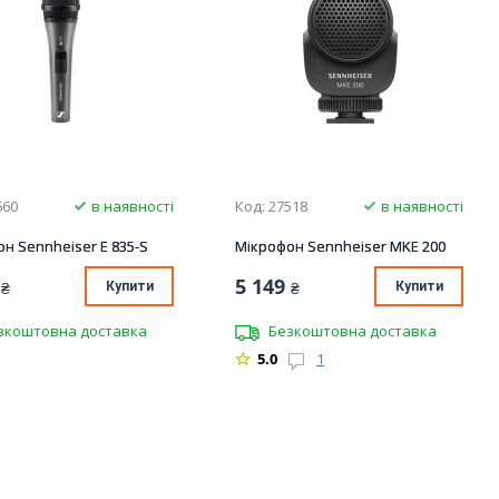
660
в наявності
Код: 27518
в наявності
н Sennheiser E 835-S
Мікрофон Sennheiser MKE 200
5 149
₴
Купити
₴
Купити
зкоштовна доставка
Безкоштовна доставка
5.0
1