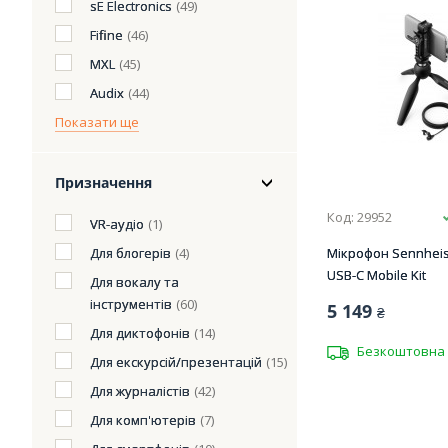
sE Electronics
(49)
Fifine
(46)
MXL
(45)
Audix
(44)
Показати ще
Призначення
Код: 29952
VR-аудіо
(1)
Для блогерів
(4)
Мікрофон Sennheis
USB-C Mobile Kit
Для вокалу та
інструментів
(60)
5 149
₴
Для диктофонів
(14)
Безкоштовна 
Для екскурсій/презентацій
(15)
Для журналістів
(42)
Для комп'ютерів
(7)