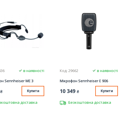
436
в наявності
Код: 29662
в наявності
н Sennheiser ME 3
Мікрофон Sennheiser E 906
10 349
₴
Купити
₴
Купити
зкоштовна доставка
Безкоштовна доставка