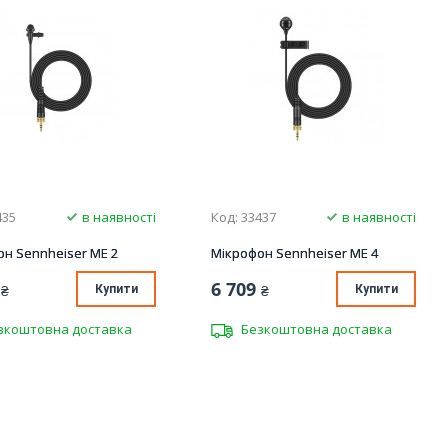
435
в наявності
Код: 33437
в наявності
н Sennheiser ME 2
Мікрофон Sennheiser ME 4
6 709
₴
Купити
₴
Купити
зкоштовна доставка
Безкоштовна доставка