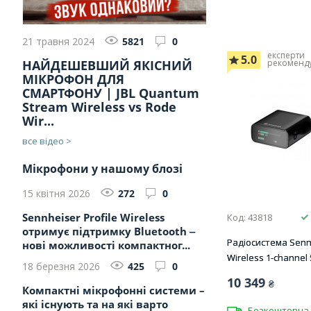
21 травня 2024
5821
0
експерти
5.0
НАЙДЕШЕВШИЙ ЯКІСНИЙ
рекоменд
МІКРОФОН ДЛЯ
СМАРТФОНУ | JBL Quantum
Stream Wireless vs Rode
Wir...
все відео >
Мікрофони у нашому блозі
15 квітня 2026
272
0
Sennheiser Profile Wireless
Код: 43818
отримує підтримку Bluetooth ‒
Радіосистема Sennh
нові можливості компактног...
Wireless 1-channel 
18 березня 2026
425
0
10 349
₴
Компактні мікрофонні системи –
які існують та на які варто
Безкоштовна 