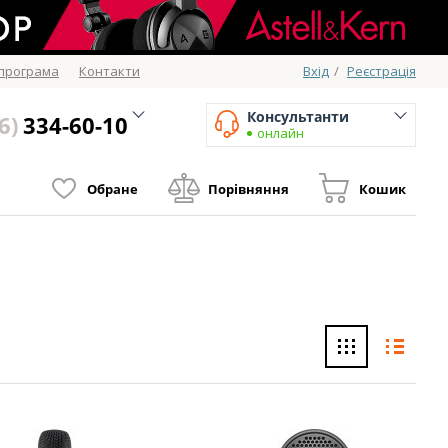
 програма
Контакти
Вхід
/
Реєстрація
Консультанти
6)
334-60-10
онлайн
Обране
Порівняння
Кошик