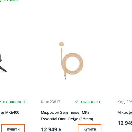
в наявності
Код: 23817
в наявності
Код: 29
ser MKE400
Мікрофон Sennheiser MKE
Мікроф
Essential Omni Beige (3.5mm)
12 94
12 949
Купити
₴
Купити