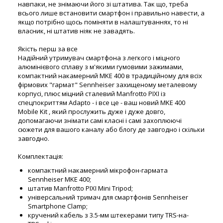
навпаки, не знімаючи його зі штатива. Так що, треба
всього лише встановити смартфон і правильно навести, а
якщо потрібно щось поміняти в налаштуваннях, то ні
власник, ні штатив ніяк не завадять.
Якість перш за все
Надійний утримувач смартфона з легкого і міцного
алюмінієвого сплаву з м'якими гумовими зажимами,
компактний накамерний MKE 400 в традиційному для всіх
фірмових "гармат" Sennheiser захищеному металевому
корпусі, плюс міцний сталевий Manfrotto PIXI із
спецпокриттям Adapto - і все це - ваш новий MKE 400
Mobile Kit , який прослужить дуже і дуже довго,
допомагаючи знімати самі класні і самі захоплюючі
сюжети для вашого каналу або блогу де завгодно і скільки
завгодно.
Комплектація:
компактний накамерний мікрофон-гармата
Sennheiser MKE 400;
штатив Manfrotto PIXI Mini Tripod;
універсальний тримач для смартфонів Sennheiser
Smartphone Clamp;
кручений кабель з 3.5-мм штекерами типу TRS-на-