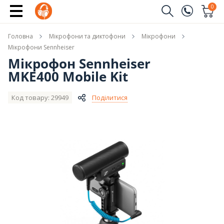
Купити
0
Замовити дзвінок
Головна
Мікрофони та диктофони
Мікрофони
(096)
Ім'я
Мікрофони Sennheiser
Мікрофон Sennheiser
(044)
MKE400 Mobile Kit
Телефон
Код товару: 29949
Поділитися
Надіслати