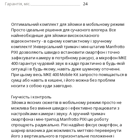
Гарантія, міс.
24
Оптимальний комплект для зйомки в мобільному режимі
Просто ідеальне рішення для сучасного влогера. Все
найнеобхідніше для зйомки висококласного
відеоконтенту - в одному компактному і зручному
комплекті! Універсальний тримач і міні-штатив Manfrotto
PIXI дозволяють швидко встановити смартфон і точно
зафіксувати камеру в потрібному ракурсі, а мікрофон MKE
400 гарантує чудовий звук в кадрі практично в будь-якій
ситуації і в будь-якому, навіть дуже шумному оточенні.
При цьому весь MKE 400 Mobile Kit запросто поміщається в
сумці або навіть в кишені, і його можна без проблем
носити з собою куди завгодно.
Гнучкість і контроль
Зйомка якісних сюжетів в мобільному режимі просто не
можлива без вміння швидко і ефективно працювати з
настройками камери і звуку. А зручний тримач
смартфона і міні-трипод Manfrotto PIXI цю роботу
спрощують радикально. Pixi надійно фіксує смартфон, а
шарнір власника дає можливість миттєво перевернути
його з вертикального в горизонтальне положення і