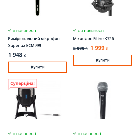
в наявності
є в наявності
Вимірювальний мікрофон
Мікрофон Fifine K726
Superlux ECM999
1 999
2 999
₴
₴
1 948
₴
Купити
Купити
Суперціна!
в наявності
в наявності