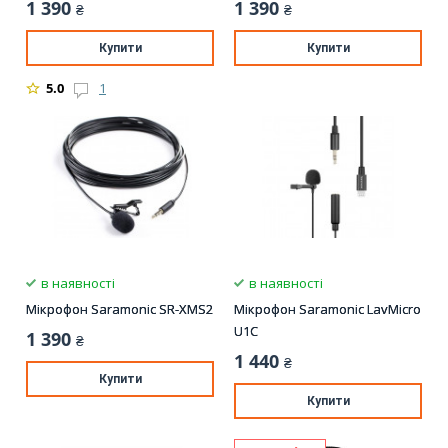
1 390
1 390
₴
₴
Купити
Купити
5.0
1
в наявності
в наявності
Мікрофон Saramonic SR-XMS2
Мікрофон Saramonic LavMicro
U1С
1 390
₴
1 440
₴
Купити
Купити