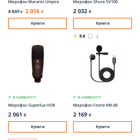
Мікрофон Marantz Umpire
Мікрофон Shure SV100
2 016
2 032
3 537
₴
₴
₴
Купити
Купити
5.0
1
в наявності
в наявності
Мікрофон Superlux HO8
Мікрофон Fzone KM-06
2 061
2 169
₴
₴
Купити
Купити