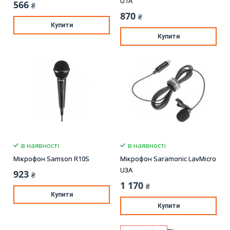
U1A
566
₴
870
₴
Купити
Купити
в наявності
в наявності
Мікрофон Samson R10S
Мікрофон Saramonic LavMicro
U3A
923
₴
1 170
₴
Купити
Купити