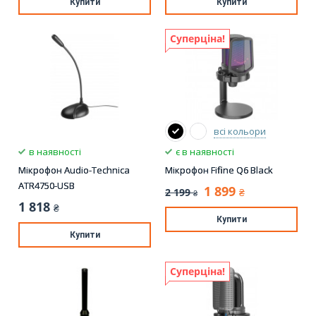
Купити
Купити
Суперціна!
всі кольори
в наявності
є в наявності
Мікрофон Audio-Technica
Мікрофон Fifine Q6 Black
ATR4750-USB
1 899
2 199
₴
₴
1 818
₴
Купити
Купити
Суперціна!