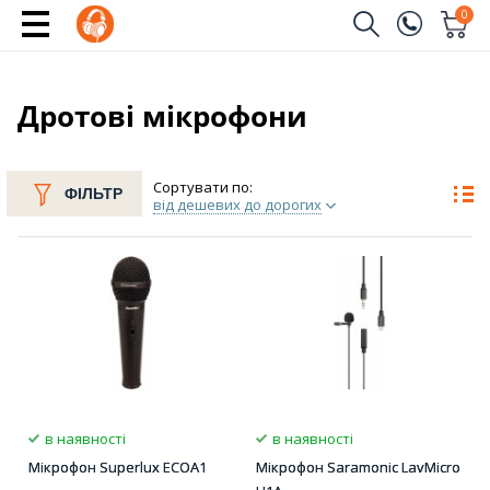
0
Замовити дзвінок
(096)
Ім'я
Дротові мікрофони
(044)
Телефон
Сортувати по:
ФІЛЬТР
від дешевих до дорогих
Надіслати
в наявності
в наявності
Мікрофон Superlux ECOA1
Мікрофон Saramonic LavMicro