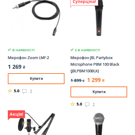
Суперціна!
в наявності
є в наявності
Мікрофон Zoom LMF-2
Мікрофон JBL Partybox
Microphone PBM 100 Black
1 269
₴
(JBLPBM100BLK)
1 299
Купити
1 899
₴
₴
5.0
1
Купити
5.0
1
Акція!