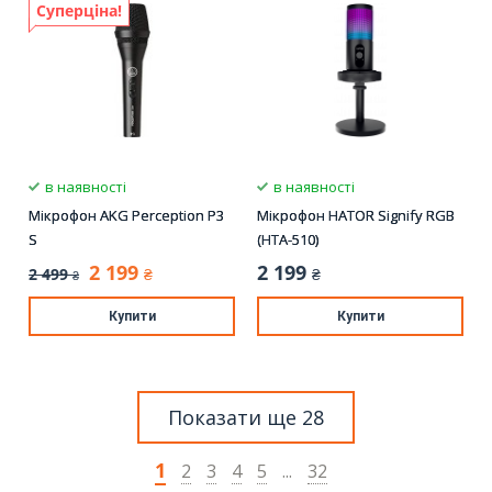
Суперціна!
в наявності
в наявності
Мікрофон AKG Perception P3
Мікрофон HATOR Signify RGB
S
(HTA-510)
2 199
2 199
2 499
₴
₴
₴
Купити
Купити
Показати ще 28
1
2
3
4
5
...
32