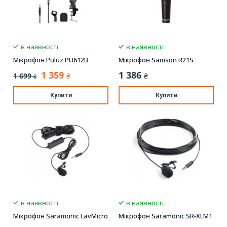
в наявності
в наявності
Мікрофон Puluz PU612B
Мікрофон Samson R21S
1 359
1 386
1 699
₴
₴
₴
Купити
Купити
в наявності
в наявності
Мікрофон Saramonic LavMicro
Мікрофон Saramonic SR-XLM1