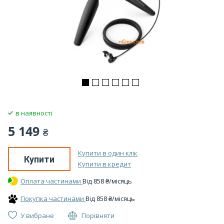
в наявності
5 149
₴
Купити в один клік
Купити
Купити в кредит
Оплата частинами
Вiд
858
₴
/місяць
Покупка частинами
Вiд
858
₴
/місяць
У вибране
Порівняти