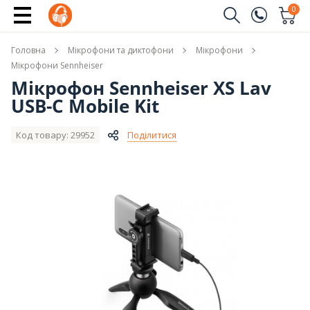
Купити
0
Замовити дзвінок
Головна
Мікрофони та диктофони
Мікрофони
(096)
Ім'я
Мікрофони Sennheiser
Мікрофон Sennheiser XS Lav
(044)
USB-C Mobile Kit
Телефон
Код товару: 29952
Поділитися
Надіслати