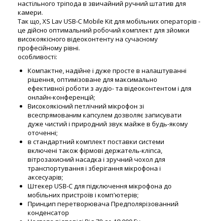
настільного тріпода в звичайний ручний штатив для
камери.
Так що, XS Lav USB-C Mobile Kit для мобільних операторів -
це дійсно оптимальний робочий комплект для зйомки
високоякісного відеоконтенту на сучасному
професійному рівні.
особливості:
Компактне, надійне і дуже просте в налаштуванні
рішення, оптимізоване для максимально
ефективної роботи з аудіо- та відеоконтентом і для
онлайн-конференцій;
Високоякісний петлічний мікрофон зі
всеспрямованим капсулем дозволяє записувати
дуже чистий і природний звук майже в будь-якому
оточенні;
в стандартний комплект поставки системи
включені також фірмові держатель-кліпса,
вітрозахисний насадка і зручний чохол для
транспортування і зберігання мікрофона і
аксесуарів;
Штекер USB-C для підключення мікрофона до
мобільних пристроїв і комп'ютерів;
Принцип перетворювача Предполярізованний
конденсатор