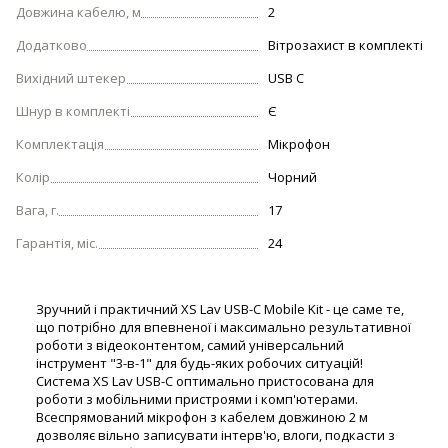
Довжина кабелю, м
2
Додатково
Вітрозахист в комплекті
Вихідний штекер
USB C
Шнур в комплекті
Є
Комплектація
Мікрофон
Колір
Чорний
Вага, г.
17
Гарантія, міс.
24
Зручний і практичний XS Lav USB-C Mobile Kit - це саме те,
що потрібно для впевненої і максимально результативної
роботи з відеоконтентом, самий універсальний
інструмент "3-в-1" для будь-яких робочих ситуацій!
Система XS Lav USB-C оптимально пристосована для
роботи з мобільними пристроями і комп'ютерами.
Всеспрямований мікрофон з кабелем довжиною 2 м
дозволяє вільно записувати інтерв'ю, влоги, подкасти з