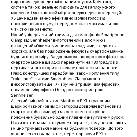
виразним і добре деталізованим звуком. Крім того,
система також ідеально підходить для запису усного
мовлення і як основний мікрофон для відеоконференцій.
XS Lav надзвичайно ефективно ізолює голос від
навколишнього шуму, і передає мова з максимальною
чіткістю і виразністю.
Новий універсальний тримач для смартфонів Smartphone
Clamp від Sennheiser виготовлений з алюмінію і
оснащений м'якими гумовими накладками, які досить
жорстко, але без пошкоджень фіксують смартфон майже
будь-якого розміру. За допомогою поворотного фіксатора
смартфон можна швидко перекинути на 180 градусів з
вертикального в горизонтальне положення і навпаки.
Плюс, конструкцією передбачені також кріплення типу
"cold shoe", з якими Smartphone Clamp можна
використовувати ще і як зручний тримач для фірмових
накамерні мікрофонів і бездротових пристроїв
Sennheiser.
А легкий і міцний штатив Manfrotto PIXI з кульовим
шарніром і кнопковим фіксатором дозволяє встановити
смартфон (або камеру) з мікрофоном в потрібне
положення буквально одним плавним інтуїтивним рухом.
Ніжки штатива мають гумове покриття, тому не ковзають
і міцно тримаються майже на будь-якій поверхні. До того
ж вони легко складаються, перетворюючи PIXI з