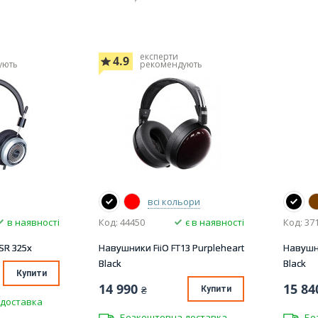
експерти
4.9
ують
рекомендують
всі кольори
в наявності
Код: 44450
є в наявності
Код: 37
SR 325x
Навушники FiiO FT13 Purpleheart
Навушни
Black
Black
Купити
14 990
15 84
₴
Купити
доставка
Безкоштовна доставка
Бе