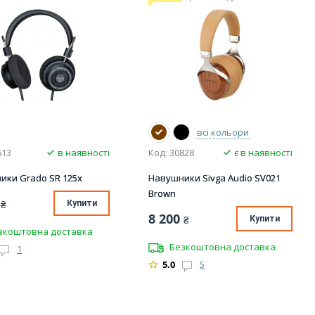
всі кольори
613
в наявності
Код: 30828
є в наявності
ики Grado SR 125x
Навушники Sivga Audio SV021
Brown
₴
Купити
8 200
₴
Купити
зкоштовна доставка
Безкоштовна доставка
1
5.0
5