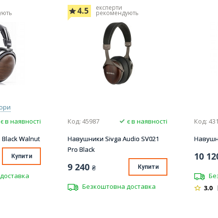
експерти
4.5
ують
рекомендують
ьори
є в наявності
Код: 45987
є в наявності
Код: 43
 Black Walnut
Навушники Sivga Audio SV021
Навушни
Pro Black
10 12
Купити
9 240
₴
Купити
доставка
Бе
Безкоштовна доставка
3.0