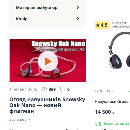
Матеріал амбушюр
Колір
експерти
4.5
рекоменд
1 червня 2026
369
0
Код: 30615
Огляд навушників Snowsky
Навушники Grado 
Oak Nano — новий
флагман
14 500
₴
все відео >
Безкоштовна 