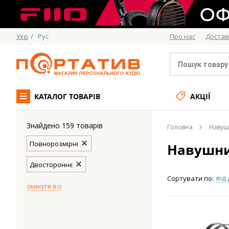
Укр
/
Рус
Про нас
Достав
КАТАЛОГ ТОВАРІВ
АКЦІЇ
Знайдено 159 товарів
Головна
Навуш
Повнорозмірні
Навушн
Двостороннє
від
Сортувати по:
скинути всі