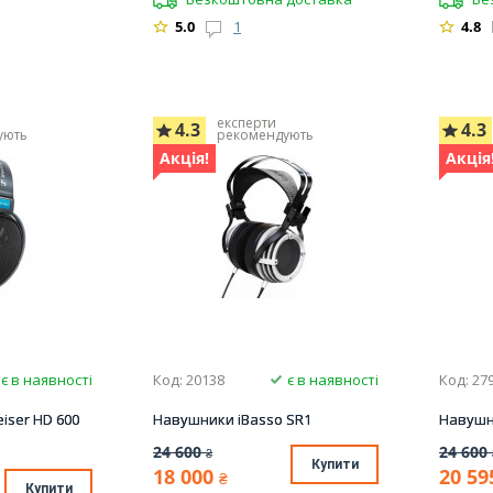
5.0
1
4.8
експерти
4.3
4.3
ують
рекомендують
Акція!
Акція
є в наявності
Код: 20138
є в наявності
Код: 27
iser HD 600
Навушники iBasso SR1
Навушн
24 600
24 600
₴
Купити
18 000
20 59
₴
Купити