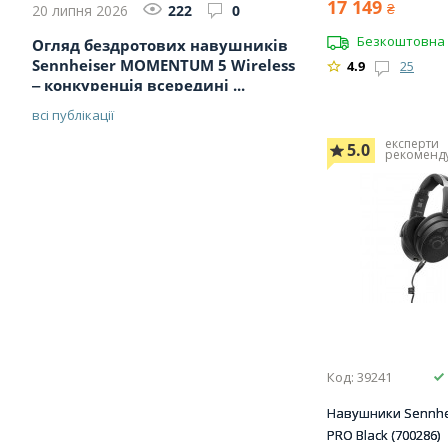
17 149
₴
20 липня 2026
222
0
Безкоштовна 
Огляд бездротових навушників
Sennheiser MOMENTUM 5 Wireless
4.9
25
‒ конкуренція всередині ...
всі публікації
експерти
5.0
рекоменд
Код: 39241
Навушники Sennhe
PRO Black (700286)