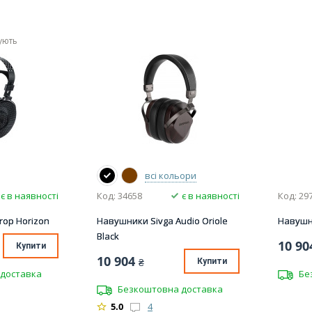
ують
всі кольори
є в наявності
Код: 34658
є в наявності
Код: 29
op Horizon
Навушники Sivga Audio Oriole
Навушни
Black
10 90
Купити
10 904
₴
Купити
доставка
Бе
Безкоштовна доставка
5.0
4