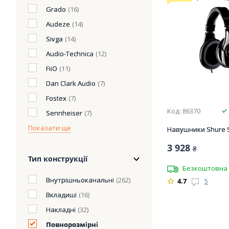
Grado
(16)
Audeze
(14)
Sivga
(14)
Audio-Technica
(12)
FiiO
(11)
Dan Clark Audio
(7)
Fostex
(7)
Код: 86370
Sennheiser
(7)
Показати ще
Навушники Shure 
3 928
₴
Тип конструкції
Безкоштовна 
Внутрішньоканальні
(262)
4.7
5
Вкладиші
(16)
Накладні
(32)
Повнорозмірні