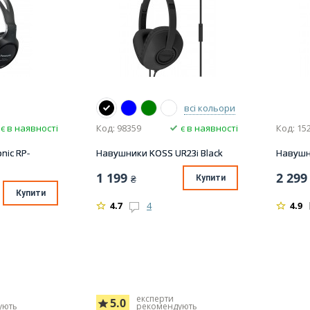
всі кольори
є в наявності
Код: 98359
є в наявності
Код: 15
nic RP-
Навушники KOSS UR23i Black
Навушн
1 199
2 299
₴
Купити
Купити
4.7
4
4.9
експерти
5.0
ують
рекомендують