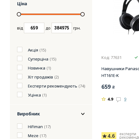
Ціна
від
до
грн.
Акція
(15)
Код: 77631
Суперціна
(15)
Новинка
(1)
Навушники Panaso
HT161E-K
Хіт продажів
(2)
659
Експерти рекомендують
(74)
₴
Уцінка
(1)
4.9
9
Виробник
HiFiman
(17)
експерти
4.6
Meze
(17)
рекоменд