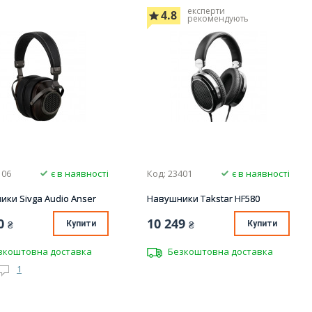
експерти
4.8
рекомендують
106
є в наявності
Код: 23401
є в наявності
ки Sivga Audio Anser
Навушники Takstar HF580
0
10 249
₴
Купити
₴
Купити
зкоштовна доставка
Безкоштовна доставка
1