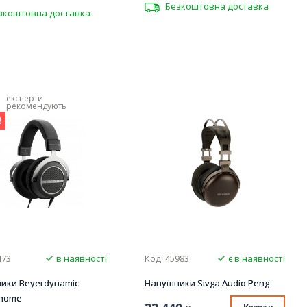
Безкоштовна доставка
зкоштовна доставка
експерти
рекомендують
!
473
в наявності
Код: 45983
є в наявності
ики Beyerdynamic
Навушники Sivga Audio Peng
 home