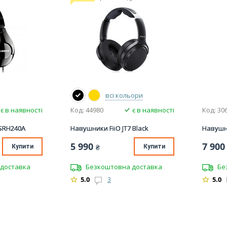
всі кольори
є в наявності
Код: 44980
є в наявності
Код: 30
SRH240A
Навушники FiiO JT7 Black
Навушн
5 990
7 900
Купити
₴
Купити
доставка
Безкоштовна доставка
Бе
5.0
3
5.0