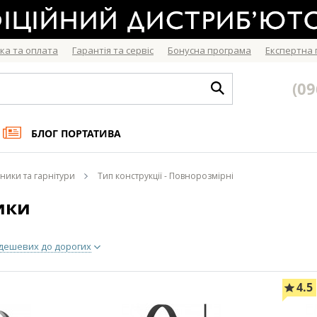
ка та оплата
Гарантія та сервіс
Бонусна програма
Експертна
(09
БЛОГ ПОРТАТИВА
ники та гарнітури
Тип конструкції - Повнорозмірні
ики
 дешевих до дорогих
4.5