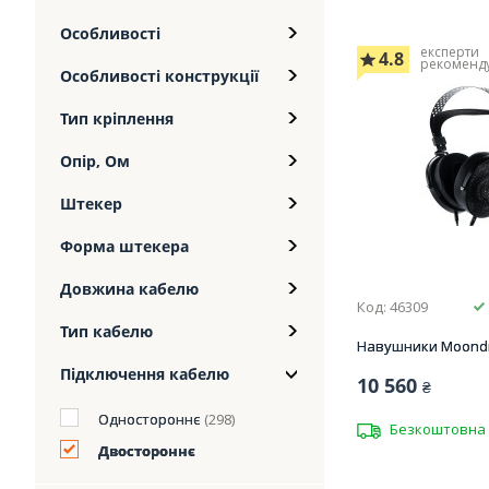
Особливості
експерти
4.8
рекоменд
Особливості конструкції
Тип кріплення
Опір, Ом
Штекер
Форма штекера
Довжина кабелю
Код: 46309
Тип кабелю
Навушники Moondr
Підключення кабелю
10 560
₴
Одностороннє
(298)
Безкоштовна 
Двостороннє