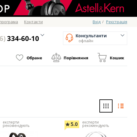
 програма
Контакти
Вхід
/
Реєстрація
Консультанти
6)
334-60-10
офлайн
Обране
Порівняння
Кошик
експерти
експерти
5.0
рекомендують
рекомендують