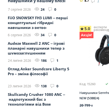
Навушники у нашому блозі
4.7
1
7 серпня 2026
24
0
FiiO SNOWSKY FH3 LUMI ‒ перші
концептуальні гібридні
навушники з ретро-
експерти
5.0
рекоменд
настроюванням...
6 серпня 2026
34
0
Акція!
Audeze Maxwell 2 ANC ‒ ігрові
планарні навушники тепер з
шумозаглушенням
24 липня 2026
186
1
Огляд Anker Soundcore Liberty 5
Pro – зміна філософії
Код: 15260
23 липня 2026
138
0
Навушники Sennhe
Skullcandy Crusher 1080 ANC ‒
NEW (508824)
надпотужний бас з
технологіями від Bose
20 799
₴