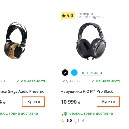
експерти
5.0
рекомендують
всі кольори
720
є в наявності
Код: 42306
є в наявності
ки Sivga Audio Phoenix
Навушники FiiO FT1 Pro Black
4
10 990
₴
Купити
₴
Купити
зкоштовна доставка
Безкоштовна доставка
5.0
4