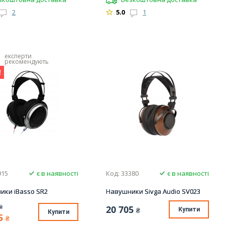
2
5.0
1
експерти
рекомендують
!
915
є в наявності
Код: 33380
є в наявності
ики iBasso SR2
Навушники Sivga Audio SV023
₴
20 705
₴
Купити
Купити
5
₴