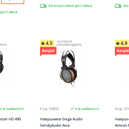
Безкоштовна доставка
Бе
доставка
експерти
4.5
4.9
ують
рекомендують
Акція!
Акція
є в наявності
Код: 30830
є в наявності
Код: 12
iser HD 490
Навушники Sivga Audio
Навушн
SendyAudio Aiva
Amiron