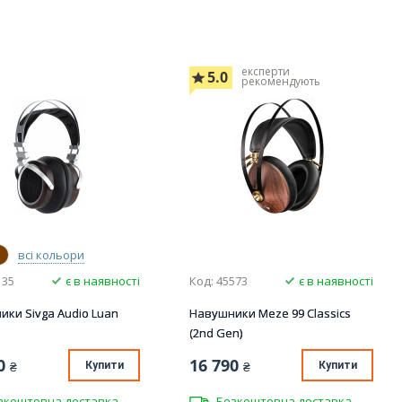
експерти
5.0
рекомендують
всі кольори
135
є в наявності
Код: 45573
є в наявності
ки Sivga Audio Luan
Навушники Meze 99 Classics
(2nd Gen)
0
16 790
₴
Купити
₴
Купити
зкоштовна доставка
Безкоштовна доставка