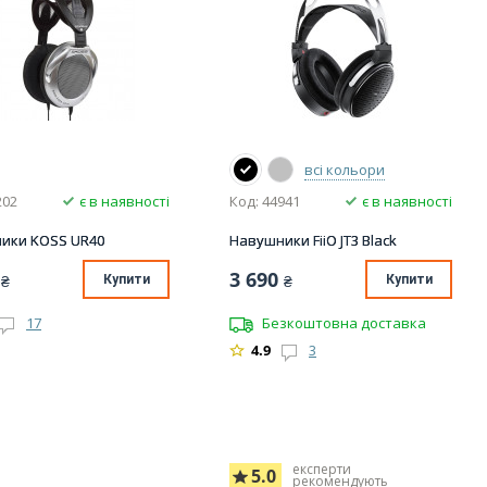
всі кольори
202
є в наявності
Код: 44941
є в наявності
ики KOSS UR40
Навушники FiiO JT3 Black
3 690
₴
Купити
₴
Купити
17
Безкоштовна доставка
4.9
3
експерти
5.0
рекомендують