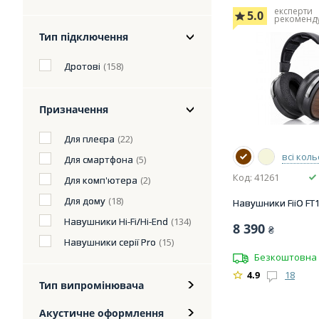
експерти
5.0
рекоменд
Тип підключення
Дротові
(158)
Призначення
Для плеєра
(22)
всі кол
Для смартфона
(5)
Код: 41261
Для комп'ютера
(2)
Для дому
(18)
Навушники FiiO FT1
Навушники Hi-Fi/Hi-End
(134)
8 390
₴
Навушники серії Pro
(15)
Безкоштовна 
4.9
18
Тип випромінювача
Акустичне оформлення