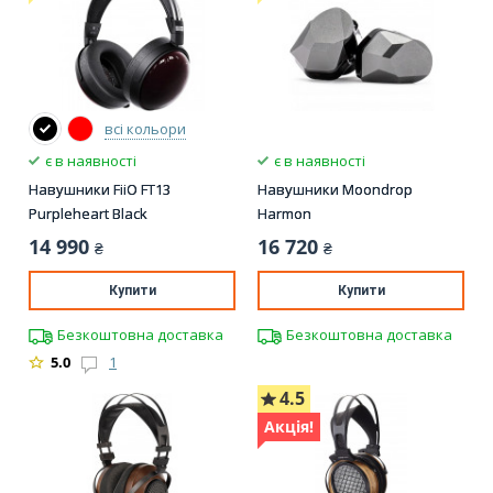
всі кольори
є в наявності
є в наявності
Навушники FiiO FT13
Навушники Moondrop
Purpleheart Black
Harmon
14 990
16 720
₴
₴
Купити
Купити
Безкоштовна доставка
Безкоштовна доставка
5.0
1
4.5
Акція!