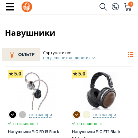
0
Замовити дзвінок
(096)
Ім'я
Навушники
(044)
Телефон
Сортувати по:
ФІЛЬТР
від дешевих до дорогих
5.0
5.0
Надіслати
всі кольори
всі кольори
є в наявності
є в наявності
Навушники FiiO FD15 Black
Навушники FiiO FT1 Black