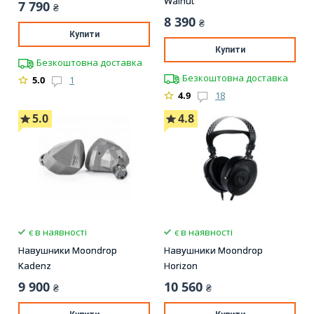
Walnut
7 790
₴
8 390
₴
Купити
Купити
Безкоштовна доставка
Безкоштовна доставка
5.0
1
4.9
18
5.0
4.8
є в наявності
є в наявності
Навушники Moondrop
Навушники Moondrop
Kadenz
Horizon
9 900
10 560
₴
₴