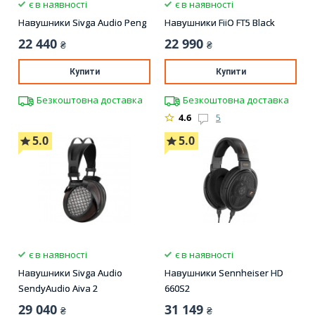
є в наявності
є в наявності
Навушники Sivga Audio Peng
Навушники FiiO FT5 Black
22 440
22 990
₴
₴
Купити
Купити
Безкоштовна доставка
Безкоштовна доставка
4.6
5
5.0
5.0
є в наявності
є в наявності
Навушники Sivga Audio
Навушники Sennheiser HD
SendyAudio Aiva 2
660S2
29 040
31 149
₴
₴