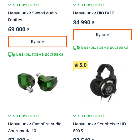
є в наявності
є в наявності
Навушники Swecci Audio
Навушники FiiO FX17
Feather
84 990
₴
69 000
₴
Купити
Купити
Безкоштовна доставка
Безкоштовна доставка
5.0
є в наявності
є в наявності
Навушники Campfire Audio
Навушники Sennheiser HD
Andromeda 10
800 S