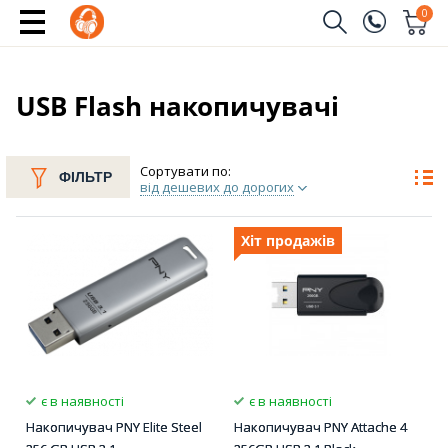
0
Замовити дзвінок
(096)
Ім'я
USB Flash накопичувачі
(044)
Телефон
Сортувати по:
ФІЛЬТР
від дешевих до дорогих
Хіт продажів
Надіслати
є в наявності
є в наявності
Накопичувач PNY Elite Steel
Накопичувач PNY Attache 4