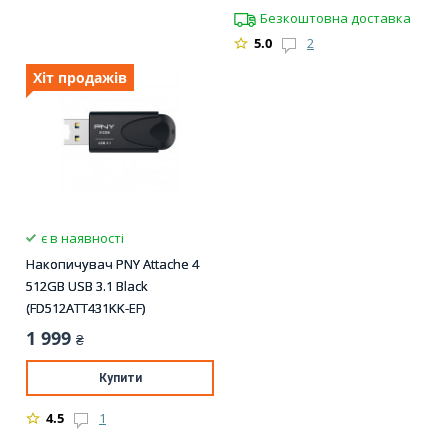
Безкоштовна доставка
5.0
2
Хіт продажів
є в наявності
Накопичувач PNY Attache 4
512GB USB 3.1 Black
(FD512ATT431KK-EF)
1 999
₴
Купити
4.5
1