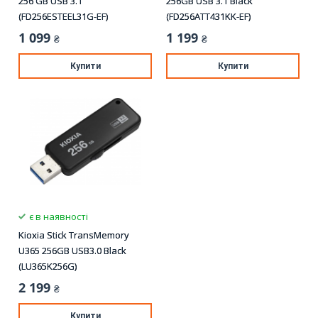
256 GB USB 3.1
256GB USB 3.1 Black
(FD256ESTEEL31G-EF)
(FD256ATT431KK-EF)
1 099
1 199
₴
₴
Купити
Купити
є в наявності
Kioxia Stick TransMemory
U365 256GB USB3.0 Black
(LU365K256G)
2 199
₴
Купити