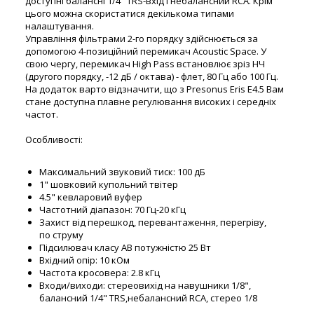
доступні балансні 1/4" TRS-вхід і небалансний RCA. Крім
цього можна скористатися декількома типами
налаштування.
Управління фільтрами 2-го порядку здійснюється за
допомогою 4-позиційний перемикач Acoustic Space. У
свою чергу, перемикач High Pass встановлює зріз НЧ
(другого порядку, -12 дБ / октава) - флет, 80 Гц або 100 Гц.
На додаток варто відзначити, що з Presonus Eris E4.5 Вам
стане доступна плавне регулювання високих і середніх
частот.
Особливості:
Максимальний звуковий тиск: 100 дБ
1" шовковий купольний твітер
4.5" кевларовий вуфер
Частотний діапазон: 70 Гц-20 кГц
Захист від перешкод, перевантаження, перегріву,
по струму
Підсилювач класу AB потужністю 25 Вт
Вхідний опір: 10 кОм
Частота кросовера: 2.8 кГц
Входи/виходи: стереовихід на навушники 1/8",
балансний 1/4" TRS,небалансний RCA, стерео 1/8