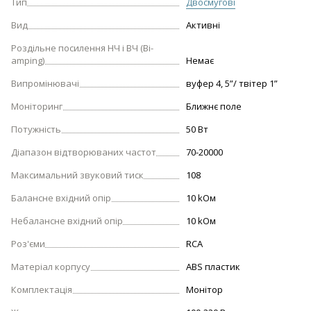
Тип
Двосмугові
Вид
Активні
Роздільне посилення НЧ і ВЧ (Bi-
amping)
Немає
Випромінювачі
вуфер 4, 5”/ твітер 1”
Моніторинг
Ближнє поле
Потужність
50 Вт
Діапазон відтворюваних частот
70-20000
Максимальний звуковий тиск
108
Балансне вхідний опір
10 kOм
Небалансне вхідний опір
10 kОм
Роз'єми
RCA
Матеріал корпусу
ABS пластик
Комплектація
Монітор