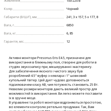
Живлення
100-220 В
Колір
Чорний
Габарити (В/Ш/Г), мм
241, 3 х 157, 5 х 177, 8
Вага, г.
6850
Вага, кг
6, 85
Гарантія, міс.
12
Активні монітори Presonus Eris E4.5, призначені для
використання в ближньому полі, створені для роботи в
студіях звукозапису при, мікшеруванні і мастерингу.
Для забезпечення якісного і чистого звуку був
розроблений 4.5" вуфер з кевлара і 1" шовковий
купольний твітер. Цей дует чудово доповнюється
підсилювачем класу АВ, чия потужність становить 25 Вт.
Невеликі розміри моніторів дають великий простір для
можливостей їх використання. Ви легко можете поставити
їх в зручне місце.
В управлінні та роботі монітори відрізняються простотою,
всі елементи контролю ретельно продумані. Так, Вам