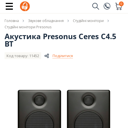
Повідомити про наявність
0
Замовити дзвінок
Головна
Звукове обладнання
Студійні монітори
(096)
Ім'я
Студійні монітори Presonus
Акустика Presonus Ceres C4.5
(044)
BT
Телефон
Код товару: 11452
Поділитися
Надіслати