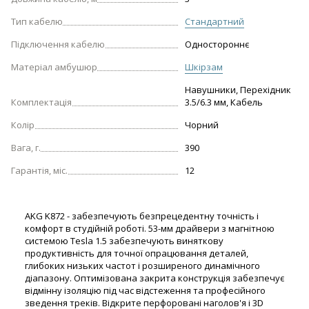
Тип кабелю
Стандартний
Підключення кабелю
Одностороннє
Матеріал амбушюр
Шкірзам
Навушники, Перехідник
Комплектація
3.5/6.3 мм, Кабель
Колір
Чорний
Вага, г.
390
Гарантія, міс.
12
AKG K872 - забезпечують безпрецедентну точність і
комфорт в студійній роботі. 53-мм драйвери з магнітною
системою Tesla 1.5 забезпечують виняткову
продуктивність для точної опрацювання деталей,
глибоких низьких частот і розширеного динамічного
діапазону. Оптимізована закрита конструкція забезпечує
відмінну ізоляцію під час відстеження та професійного
зведення треків. Відкрите перфоровані наголов'я і 3D