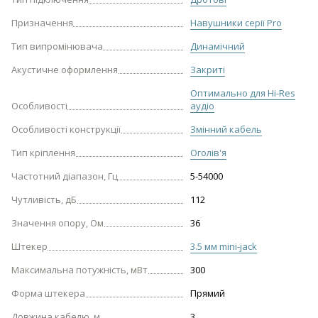
Призначення
Навушники серії Pro
Тип випромінювача
Динамічний
Акустичне оформлення
Закриті
Оптимально для Hi-Res
Особливості
аудіо
Особливості конструкції
Змінний кабель
Тип кріплення
Оголів'я
Частотний діапазон, Гц
5-54000
Чутливість, дБ
112
Значення опору, Ом
36
Штекер
3.5 мм mini-jack
Максимальна потужність, мВт
300
Форма штекера
Прямий
Довжина кабелю, м
3