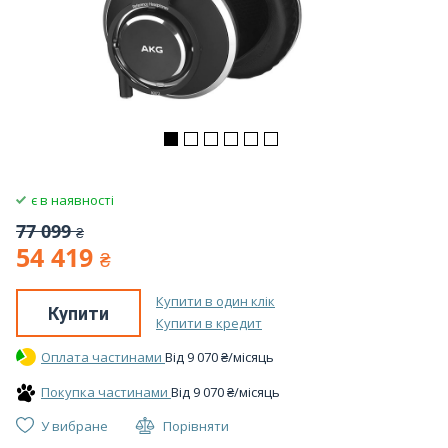
є в наявності
77 099
₴
54 419
₴
Купити в один клік
Купити
Купити в кредит
Оплата частинами
Вiд
9 070
₴
/місяць
Покупка частинами
Вiд
9 070
₴
/місяць
У вибране
Порівняти