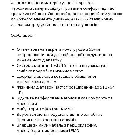
чаші зі спіненого матеріалу, що створюють
персоналізовану посадку і тривалий комфорт під час
тривалих сейшнів. Сконструйовані з прецизійним увагою
до кожного елементу дизайну, AKG K872 стали новим
еталоном продуктивності в світі навушників.
Особливості:
Оптимізована закрита конструкція з 53-мм
випромінювачами для найкращої продуктивності
динамічного діапазону
Система магнітів Tesla 1.5 - точна візуалізація і
глибока проробка низьких частот
Дворядна звукова котушка з обмідненої
алюмінієвим дротом
Фізичний діапазон частот розширений до 5 Гц - 54
кГц
Відкрите перфоровані наголов'я для комфорту та
малої ваги
Амбушюри з ефектом пам'яті
Звукоізолююча подушка відмінно запобігає
проникненню зовнішніх шумів
Вперше знімний кабель з першокласним,
малогабаритним роз'ємом LEMO