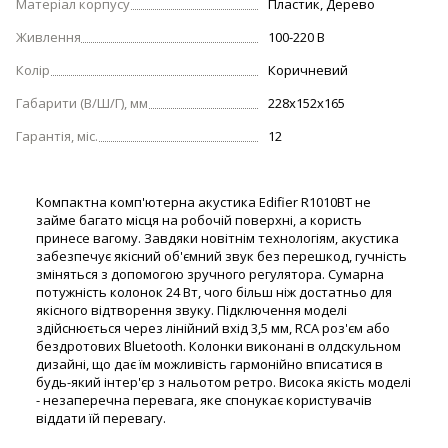
Матеріал корпусу
Пластик, Дерево
Живлення
100-220 В
Колір
Коричневий
Габарити (В/Ш/Г), мм
228x152x165
Гарантія, міс.
12
Компактна комп'ютерна акустика Edifier R1010BT не
займе багато місця на робочій поверхні, а користь
принесе вагому. Завдяки новітнім технологіям, акустика
забезпечує якісний об'ємний звук без перешкод, гучність
зміняться з допомогою зручного регулятора. Сумарна
потужність колонок 24 Вт, чого більш ніж достатньо для
якісного відтворення звуку. Підключення моделі
здійснюється через лінійний вхід 3,5 мм, RCA роз'єм або
бездротових Bluetooth. Колонки виконані в олдскульном
дизайні, що дає їм можливість гармонійно вписатися в
будь-який інтер'єр з нальотом ретро. Висока якість моделі
- незаперечна перевага, яке спонукає користувачів
віддати їй перевагу.