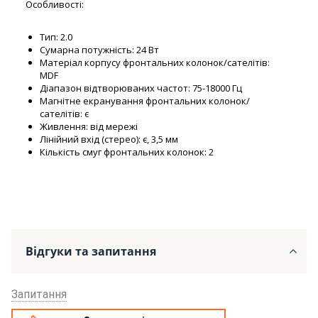
Особливості:
Тип: 2.0
Сумарна потужність: 24 Вт
Матеріал корпусу фронтальних колонок/сателітів:
MDF
Діапазон відтворюваних частот: 75-18000 Гц
Магнітне екранування фронтальних колонок/
сателітів: є
Живлення: від мережі
Лінійний вхід (стерео): є, 3,5 мм
Кількість смуг фронтальних колонок: 2
Відгуки та запитання
Запитання