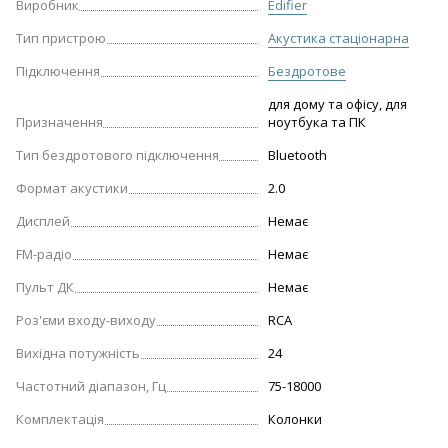
Виробник
Edifier
Тип пристрою
Акустика стаціонарна
Підключення
Бездротове
для дому та офісу, для
Призначення
ноутбука та ПК
Тип бездротового підключення
Bluetooth
Формат акустики
2.0
Дисплей
Немає
FM-радіо
Немає
Пульт ДК
Немає
Роз'єми входу-виходу
RCA
Вихідна потужність
24
Частотний діапазон, Гц
75-18000
Комплектація
Колонки