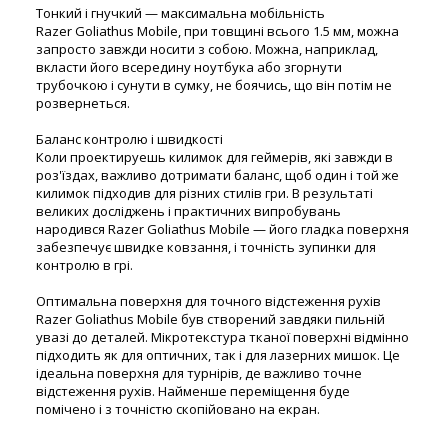
Тонкий і гнучкий — максимальна мобільність
Razer Goliathus Mobile, при товщині всього 1.5 мм, можна
запросто завжди носити з собою. Можна, наприклад,
вкласти його всередину ноутбука або згорнути
трубочкою і сунути в сумку, не боячись, що він потім не
розвернеться.
Баланс контролю і швидкості
Коли проектируешь килимок для геймерів, які завжди в
роз'їздах, важливо дотримати баланс, щоб один і той же
килимок підходив для різних стилів гри. В результаті
великих досліджень і практичних випробувань
народився Razer Goliathus Mobile — його гладка поверхня
забезпечує швидке ковзання, і точність зупинки для
контролю в грі.
Оптимальна поверхня для точного відстеження рухів
Razer Goliathus Mobile був створений завдяки пильній
увазі до деталей. Мікротекстура тканої поверхні відмінно
підходить як для оптичних, так і для лазерних мишок. Це
ідеальна поверхня для турнірів, де важливо точне
відстеження рухів. Найменше переміщення буде
помічено і з точністю скопійовано на екран.