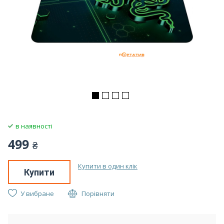
в наявності
499
₴
Купити в один клік
Купити
У вибране
Порівняти