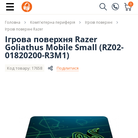
Купити
0
Замовити дзвінок
Головна
Комп'ютерна периферія
Ігрові поверхні
(096)
Ім'я
Ігрові поверхні Razer
Ігрова поверхня Razer
(044)
Goliathus Mobile Small (RZ02-
Телефон
01820200-R3M1)
Код товару: 17658
Поділитися
Надіслати