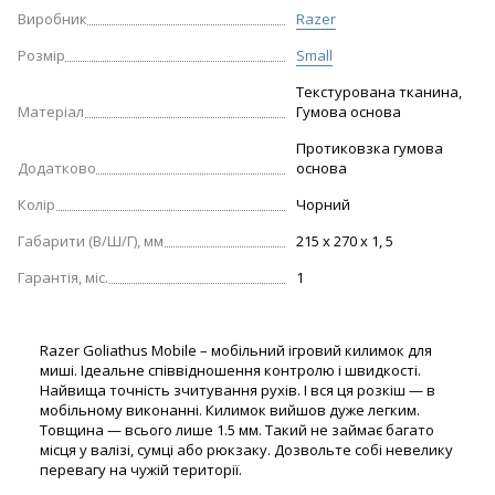
Виробник
Razer
Розмір
Small
Текстурована тканина,
Матеріал
Гумова основа
Протиковзка гумова
Додатково
основа
Колір
Чорний
Габарити (В/Ш/Г), мм
215 х 270 х 1, 5
Гарантія, міс.
1
Razer Goliathus Mobile – мобільний ігровий килимок для
миші. Ідеальне співвідношення контролю і швидкості.
Найвища точність зчитування рухів. І вся ця розкіш — в
мобільному виконанні. Килимок вийшов дуже легким.
Товщина — всього лише 1.5 мм. Такий не займає багато
місця у валізі, сумці або рюкзаку. Дозвольте собі невелику
перевагу на чужій території.