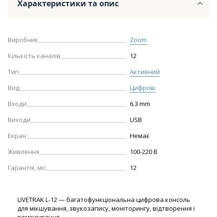
Характеристики та опис
Виробник
Zoom
Кількість каналів
12
Тип
Активний
Вид
Цифрові
Входи
6.3 mm
Виходи
USB
Екран
Немає
Живлення
100-220 В
Гарантія, міс.
12
LIVETRAK L-12 — багатофункціональна цифрова консоль
для мікшування, звукозапису, моніторингу, відтворення і