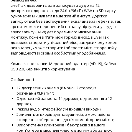
реміксування.
LiveTrak дозволить вам записувати аудіо на 12
дискретних доріжок як до 24 біт/96 кГц WAV на SD-карту і
одночасно мікшувати ваше живий виступ. Доріжки
записуються без застосування еквалайзера і ефектів, так
що ви зможете перенести їх на вашу віртуальну студію
звукозапису (DAW) для подальшого мікшування і
монтажу.
Кожен з п'яти моніторних виходів LiveTrak
дозволяє створити унікальний мікс, завдяки чому кожен
виконавець може створити і зберегти мікс, створений у
відповідності зі своїми особистими уподобаннями.
Комплект поставки:
Мережевий адаптер (AD-19), Кабель
USB 2.0, Керівництво користувача
Особливості :
12 дискретних каналів (8 моно і 2 стерео) з
роз'ємами XLR і 1/4″;
Одночасний запис на 14 доріжок, відтворення з 12
доріжок;
Режим аудіо інтерфейсу (14 входів/4 виходи);
5 живляться входів для навушників, з можливістю
створення і збереження до п'яти моніторних міксів;
Використання клік-треків і бек-треків з вашого
комп'ютера в міксі для живого виступу або запису;