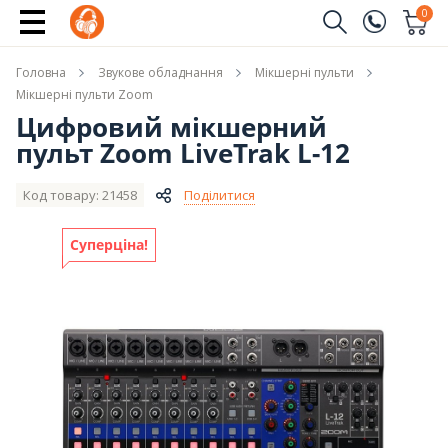
Купити
0
Замовити дзвінок
Головна
Звукове обладнання
Мікшерні пульти
(096)
Ім'я
Мікшерні пульти Zoom
Цифровий мікшерний
(044)
пульт Zoom LiveTrak L-12
Телефон
Код товару: 21458
Поділитися
Суперціна!
Надіслати