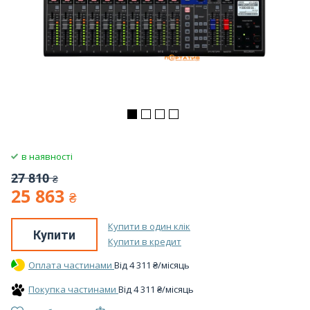
в наявності
27 810
₴
25 863
₴
Купити в один клік
Купити
Купити в кредит
Оплата частинами
Вiд
4 311
₴
/місяць
Покупка частинами
Вiд
4 311
₴
/місяць