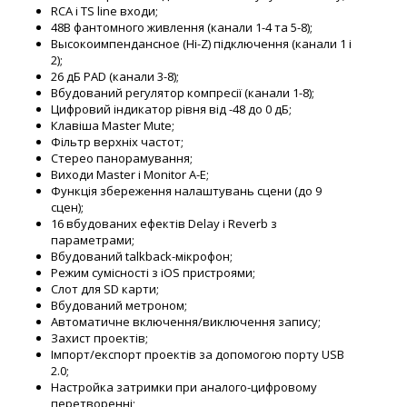
RCA і TS line входи;
48В фантомного живлення (канали 1-4 та 5-8);
Высокоимпендансное (Hi-Z) підключення (канали 1 і
2);
26 дБ PAD (канали 3-8);
Вбудований регулятор компресії (канали 1-8);
Цифровий індикатор рівня від -48 до 0 дБ;
Клавіша Master Mute;
Фільтр верхніх частот;
Стерео панорамування;
Виходи Master і Monitor A-E;
Функція збереження налаштувань сцени (до 9
сцен);
16 вбудованих ефектів Delay і Reverb з
параметрами;
Вбудований talkback-мікрофон;
Режим сумісності з iOS пристроями;
Слот для SD карти;
Вбудований метроном;
Автоматичне включення/виключення запису;
Захист проектів;
Імпорт/експорт проектів за допомогою порту USB
2.0;
Настройка затримки при аналого-цифровому
перетворенні;